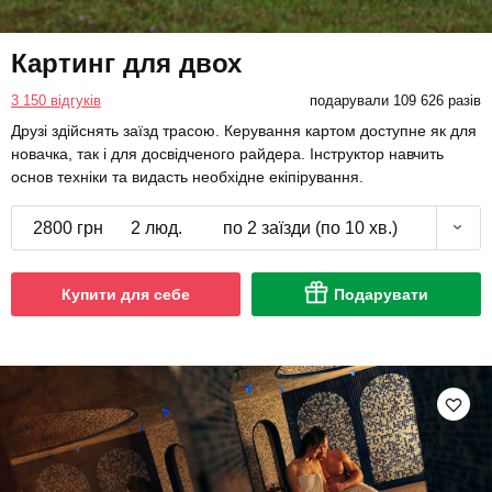
Картинг для двох
3 150 відгуків
подарували 109 626 разів
Друзі здійснять заїзд трасою. Керування картом доступне як для
новачка, так і для досвідченого райдера. Інструктор навчить
основ техніки та видасть необхідне екіпірування.
2800 грн
2 люд.
по 2 заїзди (по 10 хв.)
Купити для себе
Подарувати