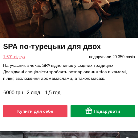
SPA по-турецьки для двох
1 691 відгук
подарували 20 350 разів
На учасників чекає SPA відпочинок у східних традиціях.
Досвідчені спеціалісти зроблять розпарювання тіла в хамамі,
пілінг, зволоження аромамаслами, а також масаж.
6000 грн
2 люд.
1,5 год.
Купити для себе
Подарувати