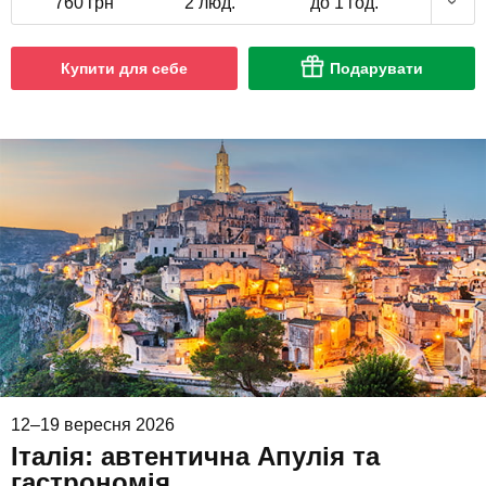
760 грн
2 люд.
до 1 год.
Купити для себе
Подарувати
12–19 вересня 2026
Італія: автентична Апулія та
гастрономія