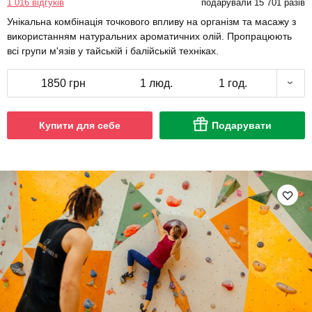
1 016 відгуків
подарували 15 701 разів
Унікальна комбінація точкового впливу на організм та масажу з
використанням натуральних ароматичних олій. Пропрацюють
всі групи м'язів у тайській і балійській техніках.
1850 грн
1 люд.
1 год.
Купити для себе
Подарувати