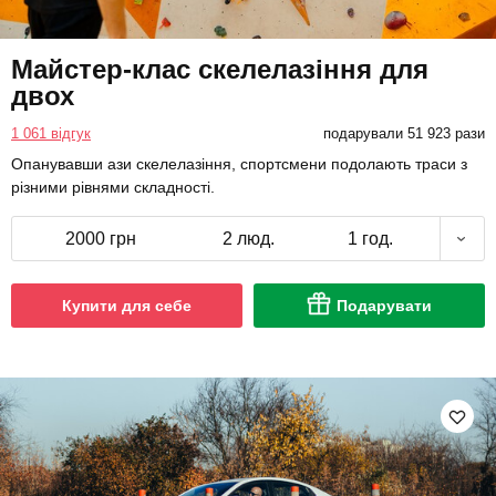
Майстер-клас скелелазіння для
двох
1 061 відгук
подарували 51 923 рази
Опанувавши ази скелелазіння, спортсмени подолають траси з
різними рівнями складності.
2000 грн
2 люд.
1 год.
Купити для себе
Подарувати