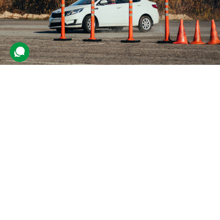
Екстремальне водіння
747 відгуків
подарували 13 204 рази
Учасник відпрацює маневри контраварійного водіння та
навчиться оперативно реагувати в екстрених ситуаціях. Навичка
допоможе йому впевненіше почуватися на дорозі.
6600 грн
1 люд.
1 заняття (1,5 год.)
Купити для себе
Подарувати