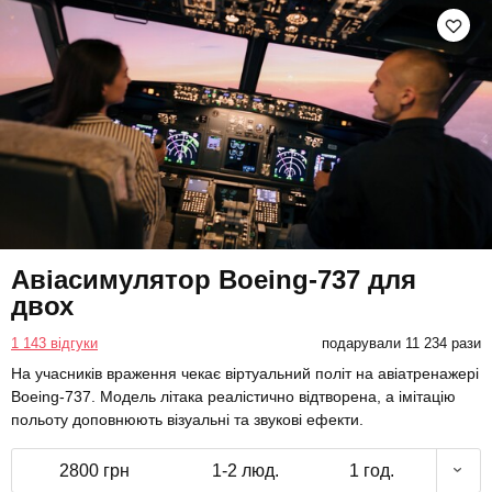
Авіасимулятор Boeing-737 для
двох
1 143 відгуки
подарували 11 234 рази
На учасників враження чекає віртуальний політ на авіатренажері
Boeing-737. Модель літака реалістично відтворена, а імітацію
польоту доповнюють візуальні та звукові ефекти.
2800 грн
1-2 люд.
1 год.