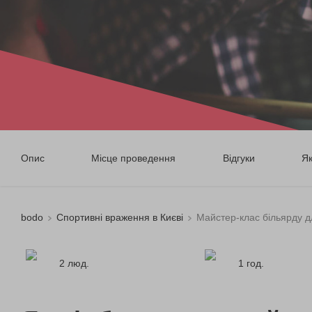
Опис
Місце проведення
Відгуки
Я
bodo
Спортивні враження в Києві
Майстер-клас більярду д
2 люд.
1 год.