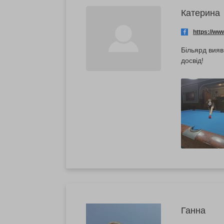
Катерина
https://w
Більярд вияв
досвід!
Ганна