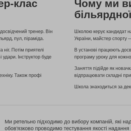
ер-клас
Чому ми в
більярдно
 досвідчений тренер. Він
Школою керує кандидат на
льярд, пул, піраміда.
України, майстер спорту 
 ніг. Потім приятелі
В установі працюють досві
і удари. Інструктор буде
програму уроку для кожно
Заняття підійде як новачк
ехніку. Також профі
відпрацювати складні пр
Школа знаходиться за декі
Ми ретельно підходимо до вибору компаній, які на
обов'язково проводимо тестування якості надання 