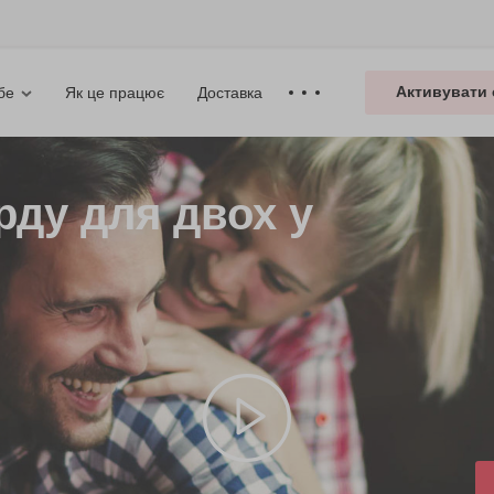
Активувати 
Як це працює
Доставка
бе
рду для двох у