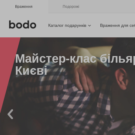
Враження
Подорожі
Каталог подарунків
Враження для се
Майстер-клас білья
Києві