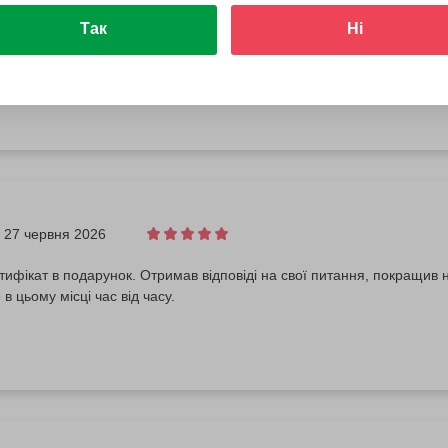
Так
Ні
відував син, все сподобалося 👍
27 червня 2026
ифікат в подарунок. Отримав відповіді на свої питання, покращив н
в цьому місці час від часу.