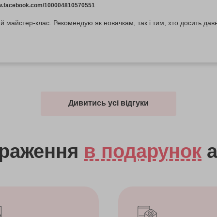
ww.facebook.com/100004810570551
 майстер-клас. Рекомендую як новачкам, так і тим, хто досить дав
Дивитись усі відгуки
враження
в подарунок
а