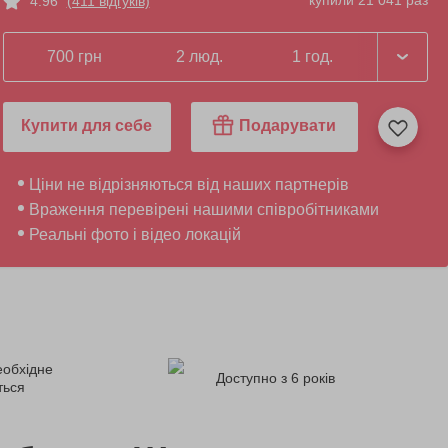
купили 21 041 раз
4.96
(411 відгуків)
700 грн
2 люд.
1 год.
Купити для себе
Подарувати
Ціни не відрізняються від наших партнерів
Враження перевірені нашими співробітниками
Реальні фото і відео локацій
еобхідне
Доступно з 6 років
ться