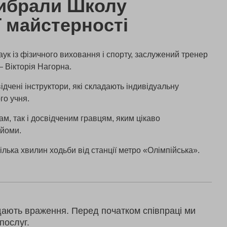
ибрали Школу
ї майстерності
ук із фізичного виховання і спорту, заслужений тренер
— Вікторія Нагорна.
дчені інструктори, які складають індивідуальну
го учня.
ам, так і досвідченим гравцям, яким цікаво
ийоми.
лька хвилин ходьби від станції метро «Олімпійська».
дають враження. Перед початком співпраці ми
послуг.