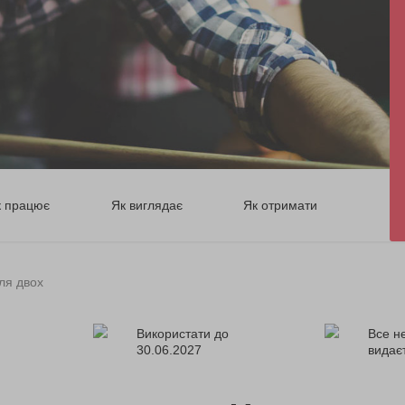
к працює
Як виглядає
Як отримати
ля двох
Використати до
Все н
30.06.2027
видає