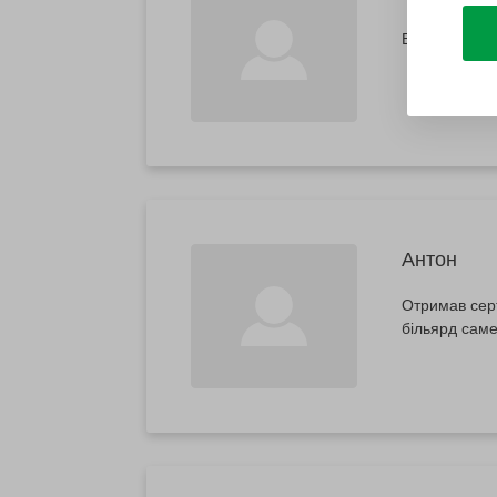
Враження від
Антон
Отримав серт
більярд саме 