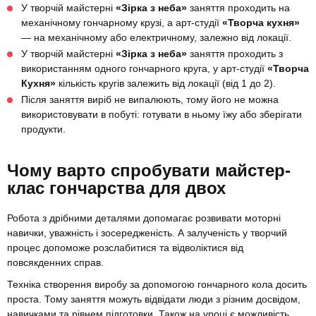
У творчій майстерні
«Зірка з неба»
заняття проходить на
механічному гончарному крузі, а арт-студії
«Творча кухня»
— на механічному або електричному, залежно від локації.
У творчій майстерні
«Зірка з неба»
заняття проходить з
використанням одного гончарного круга, у арт-студії
«Творча
Кухня»
кількість кругів залежить від локації (від 1 до 2).
Після заняття виріб не випалюють, тому його не можна
використовувати в побуті: готувати в ньому їжу або зберігати
продукти.
Чому варто спробувати майстер-
клас гончарства для двох
Робота з дрібними деталями допомагає розвивати моторні
навички, уважність і зосередженість. А залученість у творчий
процес допоможе розслабитися та відволіктися від
повсякденних справ.
Техніка створення виробу за допомогою гончарного кола досить
проста. Тому заняття можуть відвідати люди з різним досвідом,
навичками та рівнем підготовки. Також на уроці є можливість