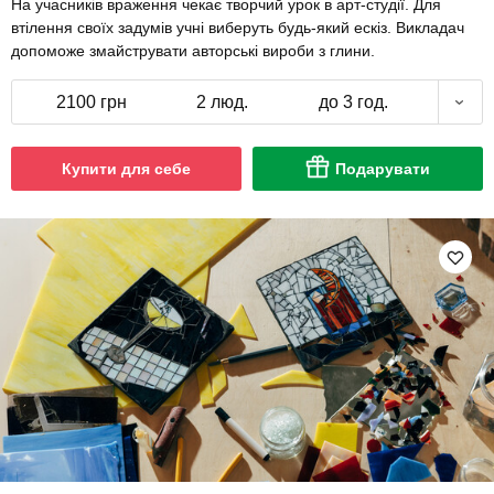
На учасників враження чекає творчий урок в арт-студії. Для
втілення своїх задумів учні виберуть будь-який ескіз. Викладач
допоможе змайструвати авторські вироби з глини.
2100 грн
2 люд.
до 3 год.
Купити для себе
Подарувати