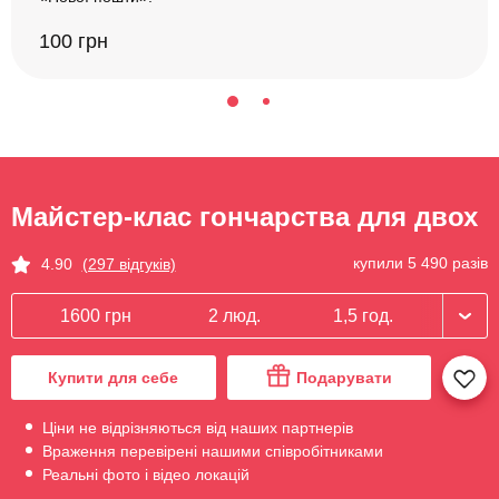
100 грн
Майстер-клас гончарства для двох
купили 5 490 разів
4.90
(297 відгуків)
1600 грн
2 люд.
1,5 год.
Купити для себе
Подарувати
Ціни не відрізняються від наших партнерів
Враження перевірені нашими співробітниками
Реальні фото і відео локацій