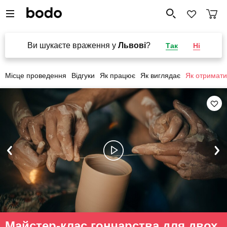
Ви шукаєте враження у
Львові
?
Так
Ні
Місце проведення
Відгуки
Як працює
Як виглядає
Як отримати
Майстер-клас гончарства для двох