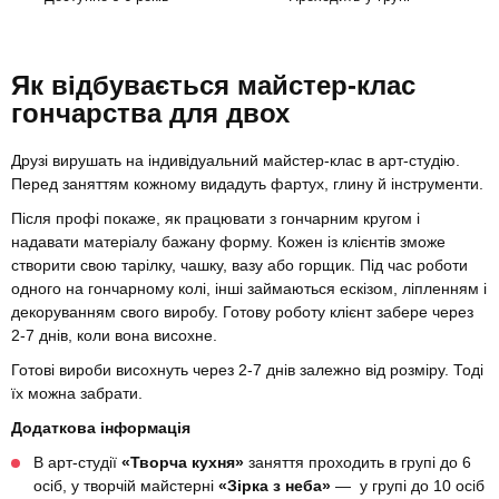
Як відбувається майстер-клас
гончарства для двох
Друзі вирушать на індивідуальний майстер-клас в арт-студію.
Перед заняттям кожному видадуть фартух, глину й інструменти.
Після профі покаже, як працювати з гончарним кругом і
надавати матеріалу бажану форму. Кожен із клієнтів зможе
створити свою тарілку, чашку, вазу або горщик. Під час роботи
одного на гончарному колі, інші займаються ескізом, ліпленням і
декоруванням свого виробу. Готову роботу клієнт забере через
2-7 днів, коли вона висохне.
Готові вироби висохнуть через 2-7 днів залежно від розміру. Тоді
їх можна забрати.
Додаткова інформація
В арт-студії
«Творча кухня»
заняття проходить в групі до 6
осіб, у творчій майстерні
«Зірка з неба»
— у групі до 10 осіб