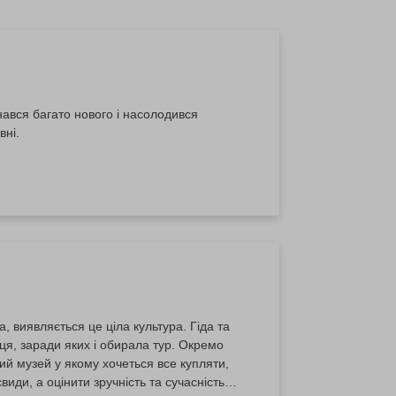
нався багато нового і насолодився
вні.
 виявляється це ціла культура. Гіда та
ця, заради яких і обирала тур. Окремо
ий музей у якому хочеться все купляти,
види, а оцінити зручність та сучасність