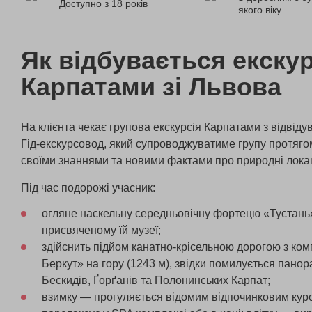
Доступно з 18 років
якого віку
Як відбувається екскур
Карпатами зі Львова
На клієнта чекає групова екскурсія Карпатами з відвіду
Гід-екскурсовод, який супроводжуватиме групу протягом
своїми знаннями та новими фактами про природні локаці
Під час подорожі учасник:
огляне наскельну середньовічну фортецю «Тустань»
присвяченому їй музеї;
здійснить підйом канатно-крісельною дорогою з ко
Беркут» на гору (1243 м), звідки помилується пано
Бескидів, Ґорґанів та Полонинських Карпат;
взимку — прогуляється відомим відпочинковим кур