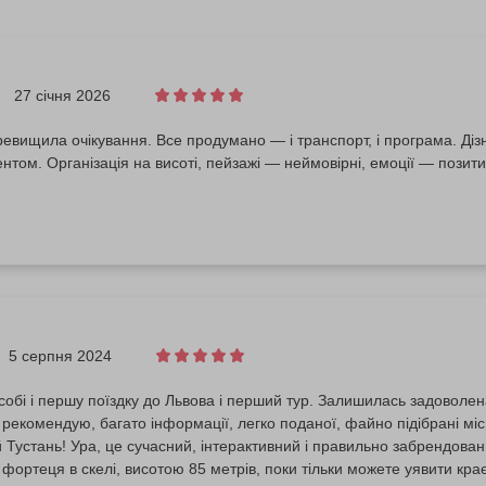
27 січня 2026
ревищила очікування. Все продумано — і транспорт, і програма. Діз
том. Організація на висоті, пейзажі — неймовірні, емоції — позити
5 серпня 2024
обі і першу поїздку до Львова і перший тур. Залишилась задоволена,
 рекомендую, багато інформації, легко поданої, файно підібрані міс
 Тустань! Ура, це сучасний, інтерактивний і правильно забрендован
 фортеця в скелі, висотою 85 метрів, поки тільки можете уявити крає