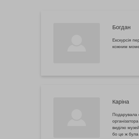
Богдан
Екскурсія пе
кожним момен
Каріна
Подарувала с
організатора
виділю музей
бо це ж була