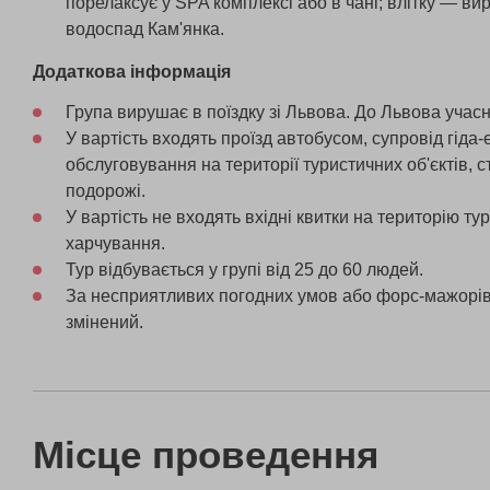
порелаксує у SPA комплексі або в чані; влітку — в
водоспад Кам'янка.
Додаткова інформація
Група вирушає в поїздку зі Львова. До Львова учасн
У вартість входять проїзд автобусом, супровід гіда-
обслуговування на території туристичних об'єктів, 
подорожі.
У вартість не входять вхідні квитки на територію тур
харчування.
Тур відбувається у групі від 25 до 60 людей.
За несприятливих погодних умов або форс-мажорів
змінений.
Місце проведення