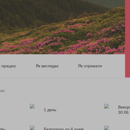
к працює
Як виглядає
Як отримати
ова
Викор
1 день
30.06
дь-
Безплатно до 6 років