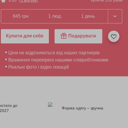
купили 155 разів
5.00
(3 відгуки)
845 грн
1 люд.
1 день
Купити для себе
Подарувати
Ціни не відрізняються від наших партнерів
Враження перевірені нашими співробітниками
Реальні фото і відео локацій
истати до
Форма одягу – зручна
.2027