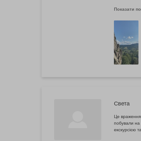
представлено
Показати п
Света
Це враження 
побували на 
екскурсією т