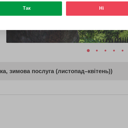
Так
Ні
ка, зимова послуга (листопад–квітень))