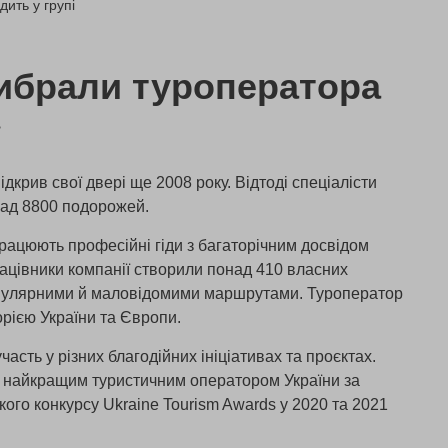
дить у групі
ибрали туроператора
»
дкрив свої двері ще 2008 року. Відтоді спеціалісти
над 8800 подорожей.
рацюють професійні гіди з багаторічним досвідом
рацівники компанії створили понад 410 власних
опулярними й маловідомими маршрутами. Туроператор
рією України та Європи.
часть у різних благодійних ініціативах та проєктах.
и найкращим туристичним оператором України за
ого конкурсу Ukraine Tourism Awards у 2020 та 2021