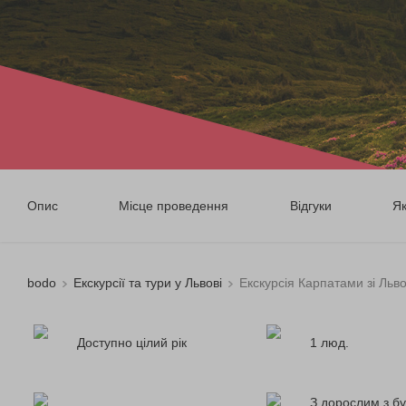
Опис
Місце проведення
Відгуки
Я
bodo
Екскурсії та тури у Львові
Екскурсія Карпатами зі Льв
Доступно цілий рік
1 люд.
З дорослим з бу