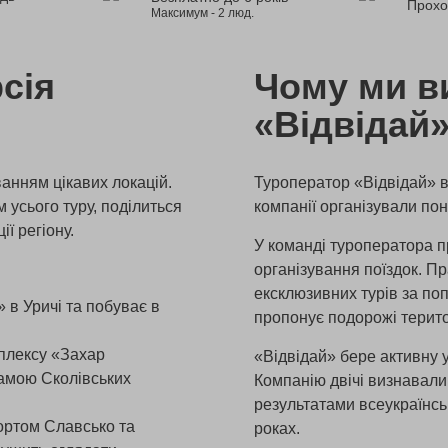
Прохо
Максимум - 2 люд.
сія
Чому ми в
«Відвідай
ванням цікавих локацій.
Туроператор «Відвідай» ві
 усього туру, поділиться
компанії організували по
ї регіону.
У команді туроператора п
організування поїздок. П
ексклюзивних турів за п
 в Уричі та побуває в
пропонує подорожі терито
мплексу «Захар
«Відвідай» бере активну у
рамою Сколівських
Компанію двічі визнавал
результатами всеукраїнськ
ортом Славсько та
роках.