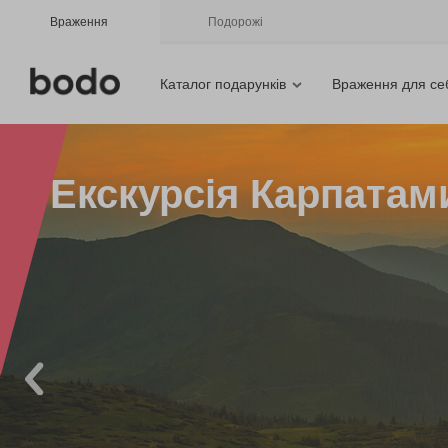
Враження
Подорожі
Каталог подарунків
Враження для се
Екскурсія Карпатам