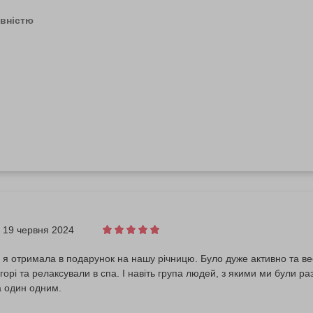
ї памʼятки української історії вже подарувавши або купивши для себ
овністю
19 червня 2024
я отримала в подарунок на нашу річницю. Було дуже активно та ве
горі та релаксували в спа. І навіть група людей, з якими ми були 
а один одним.