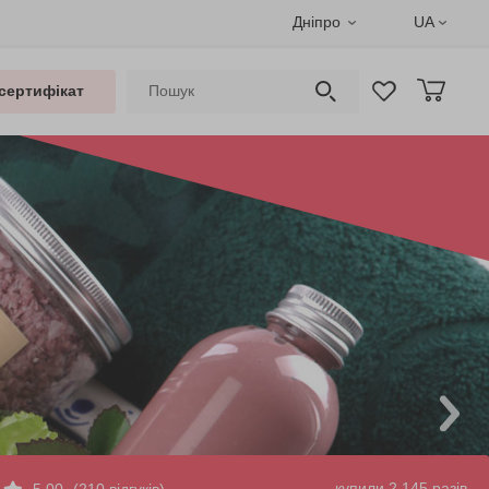
Дніпро
UA
сертифікат
купили 2 145 разів
5.00
(210 відгуків)