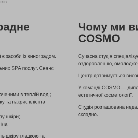
оків
радне
Чому ми в
COSMO
 є засоби із виноградом.
Сучасна студія спеціалізу
оздоровленню, омолодже
ьних SPA послуг. Сеанс
Центр дотримується високи
У команді COSMO — диплом
ченими в теплій воді;
естетичної косметології.
у та накриє клієнта
Студія розташована недале
складно.
пу шкіри;
іла.
ть шкіру гладкою та