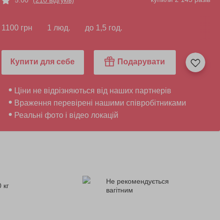
1100 грн
1 люд.
до 1,5 год.
Купити для себе
Подарувати
Ціни не відрізняються від наших партнерів
Враження перевірені нашими співробітниками
Реальні фото і відео локацій
Не рекомендується
 кг
вагітним