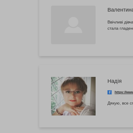
Валентин
Ввічливі дів
стала гладен
Надія
https://w
Дякую, все с