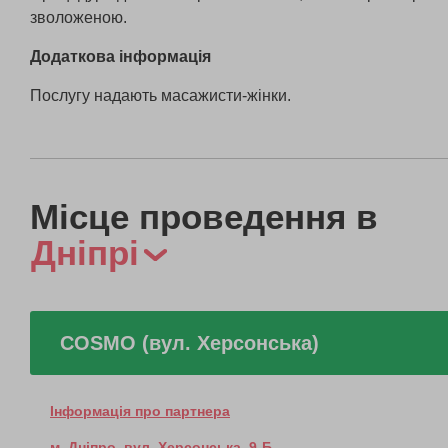
зволоженою.
Додаткова інформація
Послугу надають масажисти-жінки.
Місце проведення в
Дніпрі
COSMO (вул. Херсонська)
Інформація про партнера
м. Дніпро, вул. Херсонська, 9-Б