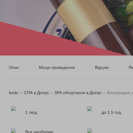
Опис
Місце проведення
Відгуки
Я
bodo
СПА в Дніпрі
SPA обгортання в Дніпрі
Виноградне 
1 люд.
до 1,5 год.
Все необхідне