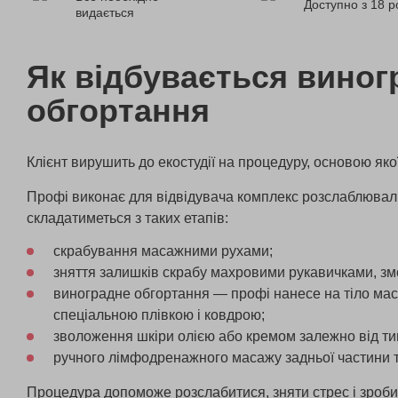
Доступно з 18 р
видається
Як відбувається виног
обгортання
Клієнт вирушить до екостудії на процедуру, основою якої
Профі виконає для відвідувача комплекс розслаблювал
складатиметься з таких етапів:
скрабування масажними рухами;
зняття залишків скрабу махровими рукавичками, змо
виноградне обгортання — профі нанесе на тіло маск
спеціальною плівкою і ковдрою;
зволоження шкіри олією або кремом залежно від ти
ручного лімфодренажного масажу задньої частини т
Процедура допоможе розслабитися, зняти стрес і зроби