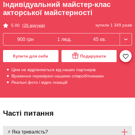
Індивідуальний майстер-клас
акторської майстерності
купили 1 349 разів
5.00
(26 відгуків)
900 грн
1 люд.
45 хв.
Купити для себе
Подарувати
Ціни не відрізняються від наших партнерів
Враження перевірені нашими співробітниками
Реальні фото і відео локацій
Часті питання
⚡ Яка тривалість?