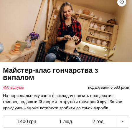
Майстер-клас гончарства з
випалом
450 відгуків
подарували 6 583 рази
На персональному занятті викладач навчить працювати з
глиною, надавати їй форми та крутити гончарний круг. За час
уроку учень зможе встигнути зробити до трьох виробів.
1400 грн
1 люд.
2 год.