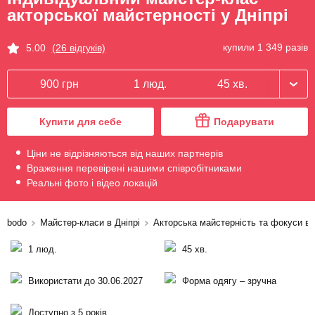
акторської майстерності у Дніпрі
купили 1 349 разів
5.00
(26 відгуків)
900 грн
1 люд.
45 хв.
Купити для себе
Подарувати
Ціни не відрізняються від наших партнерів
Враження перевірені нашими співробітниками
Реальні фото і відео локацій
bodo
Майстер-класи в Дніпрі
Акторська майстерність та фокуси в 
1 люд.
45 хв.
Використати до 30.06.2027
Форма одягу – зручна
Доступно з 5 років