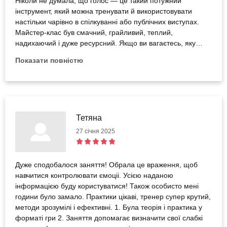
Ніколи не думала, що голос — це такий потужний
інструмент, який можна тренувати й використовувати
настільки чарівно в спілкуванні або публічних виступах.
Майстер-клас був смачний, грайливий, теплий,
надихаючий і дуже ресурсний. Якщо ви вагаєтесь, яку
емоцію прожити чи спробувати — вам точно сюди!
Показати повністю
Тетяна
27 січня 2025
Дуже сподобалося заняття! Обрала це враження, щоб
навчитися контролювати ємоціі. Усією наданою
інформацією буду користуватися! Також особисто мені
години було замало. Практики цікаві, тренер супер крутий,
методи зрозумілі і ефективні. 1. Була теорія і практика у
форматі гри 2. Заняття допомагає визначити свої слабкі