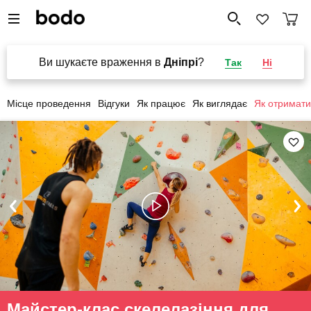
Ви шукаєте враження в
Дніпрі
?
Так
Ні
Місце проведення
Відгуки
Як працює
Як виглядає
Як отримати
Майстер-клас скелелазіння для