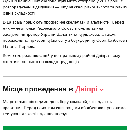
Один із найбільших скалоцентрів міста створено у 2013 році. У
розпорядженні відвідувачів — штучні скелі різної висоти та різних
рівнів складності.
В La scala працюють професійні скелелази й альпіністи. Серед
них — чемпіонка Радянського Союзу зі скелелазіння,
заслужений тренер України Валентина Куршакова, а також
переможці та призери Кубка світу з боулдерингу Серік Казбеков і
Наташа Перлова.
Комплекс розташований у центральному районі Дніпра, тому
дістатися до нього не складе труднощів.
Місце проведення в
Дніпрі
Ми ретельно підходимо до вибору компаній, які надають
враження. Перед початком співпраці ми обов'язково проводимо
тестування якості надання послуг.