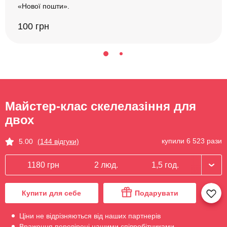
«Нової пошти».
100 грн
Майстер-клас скелелазіння для
двох
купили 6 523 рази
5.00
(144 відгуки)
1180 грн
2 люд.
1,5 год.
Купити для себе
Подарувати
Ціни не відрізняються від наших партнерів
Враження перевірені нашими співробітниками