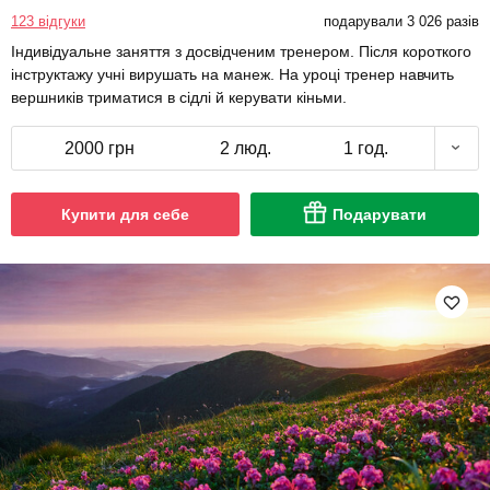
123 відгуки
подарували 3 026 разів
Індивідуальне заняття з досвідченим тренером. Після короткого
інструктажу учні вирушать на манеж. На уроці тренер навчить
вершників триматися в сідлі й керувати кіньми.
2000 грн
2 люд.
1 год.
Купити для себе
Подарувати