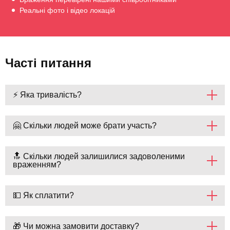
Реальні фото і відео локацій
Часті питання
⚡ Яка тривалість?
🤗 Скільки людей може брати участь?
🔝 Скільки людей залишилися задоволеними
враженням?
💵 Як сплатити?
🎁 Чи можна замовити доставку?