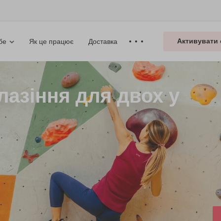
Активувати 
Як це працює
Доставка
бе
лазіння для двох у