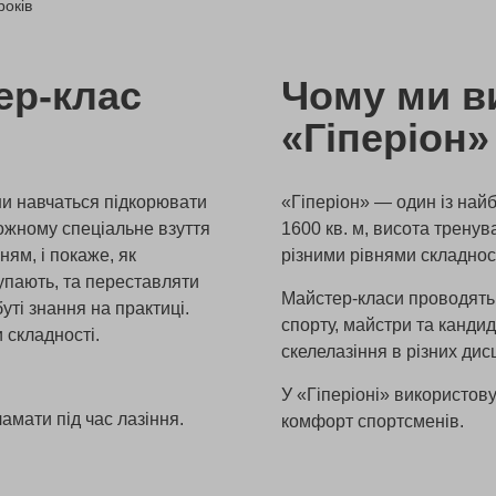
років
ер-клас
Чому ми в
«Гіперіон»
они навчаться підкорювати
«Гіперіон» — один із най
кожному спеціальне взуття
1600 кв. м, висота тренув
ням, і покаже, як
різними рівнями складност
упають, та переставляти
Майстер-класи проводять 
уті знання на практиці.
спорту, майстри та кандид
 складності.
скелелазіння в різних дис
У «Гіперіоні» використову
ламати під час лазіння.
комфорт спортсменів.