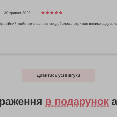
30 травня 2026
офесійний майстер клас, все сподобалось, отримав велике задовол
Дивитись усі відгуки
враження
в подарунок
а