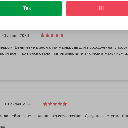
Так
Ні
23 липня 2026
едром! Величезне різномаїття маршрутів для проходження, спробув
алія все чітко пояснювала, підтримувала та викликала максимум до
19 липня 2026
ала неймовірне враження від скелелазіння! Дякуємо за отримані нов