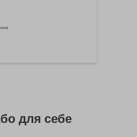
ення
бо
для себе