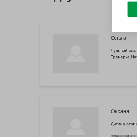
Ольга
Чудовий скел
Тренерка Нат
Оксана
Дитина отрим