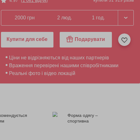
купили 51 919 разів
4.97
(1 061 відгук)
2000 грн
2 люд.
1 год.
Купити для себе
Подарувати
Ціни не відрізняються від наших партнерів
Враження перевірені нашими співробітниками
Реальні фото і відео локацій
комендується
Форма одягу –
ним
спортивна