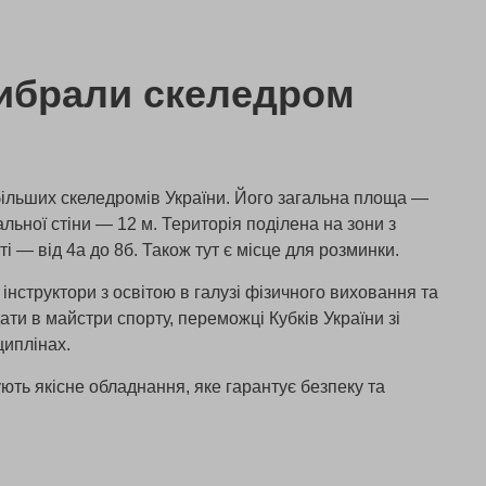
ибрали скеледром
більших скеледромів України. Його загальна площа —
альної стіни — 12 м. Територія поділена на зони з
і — від 4а до 8б. Також тут є місце для розминки.
інструктори з освітою в галузі фізичного виховання та
ати в майстри спорту, переможці Кубків України зі
циплінах.
ють якісне обладнання, яке гарантує безпеку та