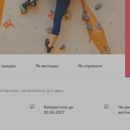
к працює
Як виглядає
Як отримати
стер-клас скелелазіння для двох
Використати до
Не ре
30.06.2027
вагіт