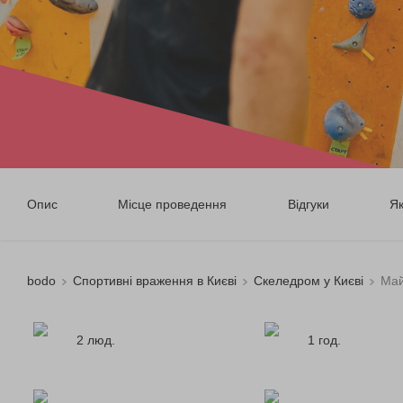
Опис
Місце проведення
Відгуки
Я
bodo
Спортивні враження в Києві
Скеледром у Києві
Май
2 люд.
1 год.