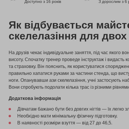
Доступно з 16 років
З дорослим з 6 
Як відбувається майст
скелелазіння для двох
На друзів чекає індивідуальне заняття, під час якого в
висоту. Спочатку тренер проведе інструктаж і видасть 
та страховку. Він пояснить, як користуватися споряджен
правильно хапатися руками за частини стенда, що вист
ноги. Опанувавши ази скелелазіння, учні застосують наб
Вони спробують подолати кілька трас із різними рівнями
Додаткова інформація
Дівчатам бажано бути без довгих нігтів — їх легко з
Необхідно мати мінімальну фізичну підготовку.
В наявності розміри взуття — від 27 до 46,5.