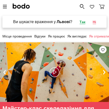
Ви шукаєте враження у
Львові
?
Так
Ні
Місце проведення
Відгуки
Як працює
Як виглядає
Як отримати
Майстер-клас скелелазіння для