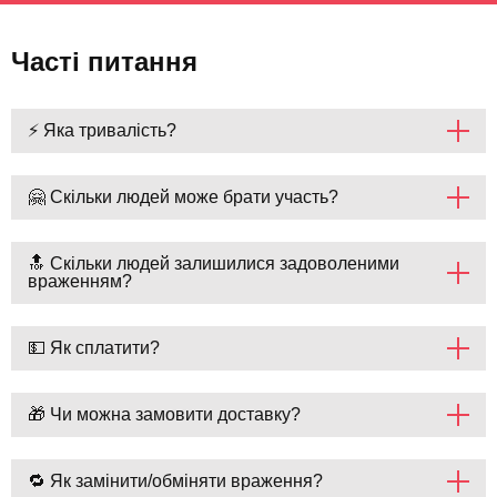
Часті питання
⚡ Яка тривалість?
🤗 Скільки людей може брати участь?
🔝 Скільки людей залишилися задоволеними
враженням?
💵 Як сплатити?
🎁 Чи можна замовити доставку?
🔁 Як замінити/обміняти враження?