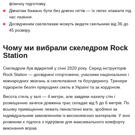
фізичну підготовку.
Дівчатам бажано бути без довгих нігтів — їх легко зламати під
час лазіння.
Досвідченим скелелазам можуть видати скельники від 36 до
45 розміру.
Чому ми вибрали скеледром Rock
Station
Скеледром був відкритий у січні 2020 року. Серед інструкторів
Rock Station — досвідчені спортсмени, учасники національних і
міжнародних змагань зі скелелазіння та боулдерингу. Тренери
підкорили безліч природних скель в Україні та за кордоном.
Висота стель у залі — 4 метри, але завдяки нахилу стін і
розміщенню зачіпок довжина трас складає від 5 до 6 метрів. По
всьому приміщенню лежать гімнастичні мати, зроблені за
індивідуальним замовленням із високоякісних матеріалів. У зоні
розминки є підлога з підігрівом для максимального комфорту
виконання вправ.