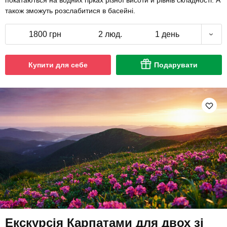
покатаються на водних гірках різної висоти й рівнів складності. А
також зможуть розслабитися в басейні.
1800 грн
2 люд.
1 день
Купити для себе
Подарувати
Екскурсія Карпатами для двох зі