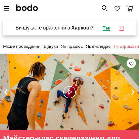
Ви шукаєте враження в
Харкові
?
Так
Ні
Місце проведення
Відгуки
Як працює
Як виглядає
Як отримати
Майстер-клас скелелазіння для