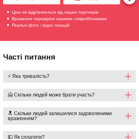
Ціни не відрізняються від наших партнерів
Враження перевірені нашими співробітниками
Реальні фото і відео локацій
Часті питання
⚡ Яка тривалість?
🤗 Скільки людей може брати участь?
🔝 Скільки людей залишилися задоволеними
враженням?
💵 Як сплатити?