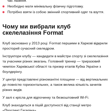
час лазіння.
Необхідно мати мінімальну фізичну підготовку.
Потрібно взяти із собою змінний спортивний одяг та взуття.
Чому ми вибрали клуб
скелелазіння Format
Клуб засновано у 2013 році. Format першими в Харкові відкрили
просторий сучасний скеледром.
Інструктори клубу — кандидати в майстри спорту зі скелелазіння
та учасники різних змагань. Головний тренер — триразовий
чемпіон Харківської області та призер етапів Кубка України з
боулдерінгу.
У центрі представлені різноманітні площини — від вертикальних
до повністю горизонтальних, а також велика кількість зачепів
різних видів.
У залі є крісла для відпочинку та безкоштовний Wi-Fi.
Клуб знаходиться в пішій доступності від станції метро
«Проспект Гагаріна».