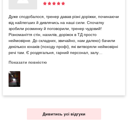
Дуже сподобалося, тренер давав різні доріжки, починаючи
від найлегших й дивлячись на наші сили. Спочатку
зробили розминку й поговорили, тренер чудовий!
Різноманіття стін, нахилів, доріжок в ТД просто
неймовірне. До складних, звичайно, нам далеко) бачили
декількох юнаків (походу профі), які витворяли неймовірні
речі там. Є роздягальня, гарний персонал, залу
провітрюють. Скрізь лежать мати для безпеки. Єдиний
Показати повністю
мінус, що при вході кидається не дуже приємний запах
поту, проте не сильний. Та через буквально 5 хвилин ти
вже його не помічаєш, тому це не заважало зовсім
Залишилися дуже раді, довго ще потім обговорювали, як
це круто. Прийдемо як-небудь ще!)
Дивитись усі відгуки