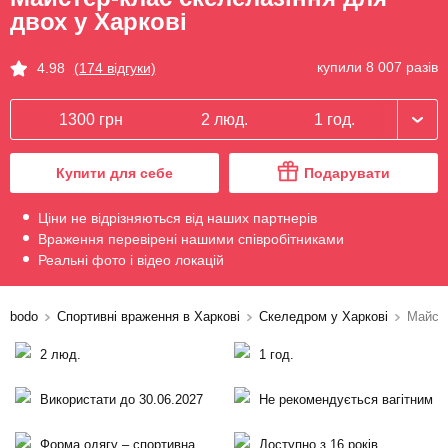
двох у Харкові
купили 8 007 разів
4.98
(174 відгуки)
1300 грн
2 люд.
1 год.
Купити для себе
Подарувати
Ціни не відрізняються від наших партнерів
Враження перевірені нашими співробітниками
Реальні фото і відео локацій
bodo
Спортивні враження в Харкові
Скеледром у Харкові
Майсте
2 люд.
1 год.
Використати до 30.06.2027
Не рекомендується вагітним
Форма одягу – спортивна
Доступно з 16 років