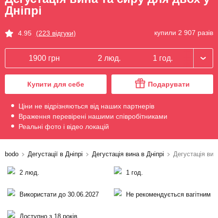
Дніпрі
купили 2 907 разів
4.95
(223 відгуки)
1900 грн
2 люд.
1 год.
Купити для себе
Подарувати
Ціни не відрізняються від наших партнерів
Враження перевірені нашими співробітниками
Реальні фото і відео локацій
bodo
Дегустації в Дніпрі
Дегустація вина в Дніпрі
Дегустація вин
2 люд.
1 год.
Використати до 30.06.2027
Не рекомендується вагітним
Доступно з 18 років