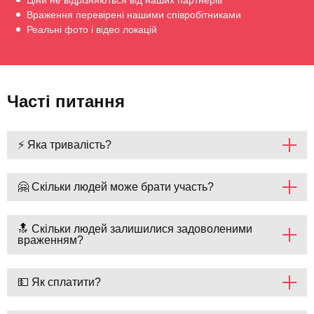
Ціни не відрізняються від наших партнерів
Враження перевірені нашими співробітниками
Реальні фото і відео локацій
Часті питання
⚡ Яка тривалість?
🤗 Скільки людей може брати участь?
🔝 Скільки людей залишилися задоволеними
враженням?
💵 Як сплатити?