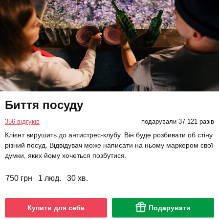
Биття посуду
356 відгуків
подарували 37 121 разів
Клієнт вирушить до антистрес-клубу. Він буде розбивати об стіну
різний посуд. Відвідувач може написати на ньому маркером свої
думки, яких йому хочеться позбутися.
750 грн
1 люд.
30 хв.
Купити для себе
Подарувати