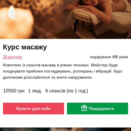
Курс масажу
39 відгуків
подарували 486 разів
Комплекс із сеансів масажу в різних техніках. Майстер буде
поєднувати прийоми погладжувань, розтирань і вібрацій. Курс
допоможе розслабитися та зняти напруження.
10500 грн
1 люд.
6 сеансів (по 1 год.)
Купити для себе
Подарувати