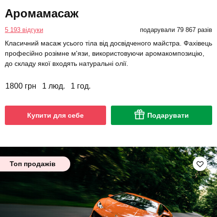
Аромамасаж
5 193 відгуки
подарували 79 867 разів
Класичний масаж усього тіла від досвідченого майстра. Фахівець
професійно розімне м'язи, використовуючи аромакомпозицію,
до складу якої входять натуральні олії.
1800 грн
1 люд.
1 год.
Купити для себе
Подарувати
Топ продажів