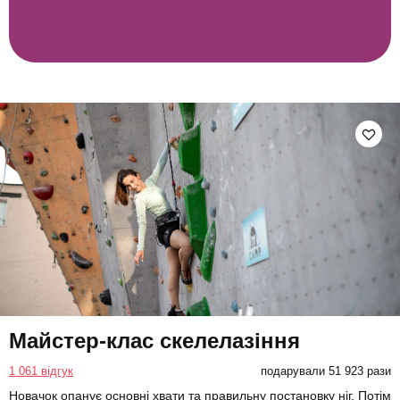
Майстер-клас скелелазіння
1 061 відгук
подарували 51 923 рази
Новачок опанує основні хвати та правильну постановку ніг. Потім