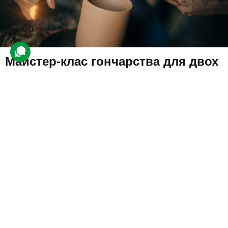
Майстер-клас гончарства для двох
2 451 відгук
подарували 63 072 рази
Створення виробів за допомогою гончарного круга. Приятелі
навчаться центрувати глину та надавати їй потрібну форму. Це
чудово розвиває моторні навички та уважність.
1600 грн
2 люд.
1,5 год.
Купити для себе
Подарувати