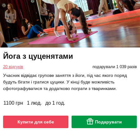
Йога з цуценятами
20 відгуків
подарували 1 039 разів
Учасник відвідає групове заняття з йоги, під час якого поряд
будуть бігати і гратися цуцики. У кінці буде можливість
сфотографуватися та додатково пограти з тваринками.
1100 грн
1 люд.
до 1 год.
Купити для себе
Подарувати