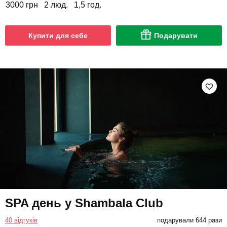
3000 грн
2 люд.
1,5 год.
Купити для себе
Подарувати
SPA день у Shambala Club
40 відгуків
подарували 644 рази