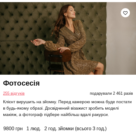
Фотосесія
255 відгуків
подарували 2 461 разів
Клієнт вирушить на зйомку. Перед камерою можна буде постати
в будь-якому образі. Досвідчений візажист зробить моделі
макіяж, а фотограф підбере найбільш вдалі ракурси.
9800 грн
1 люд.
2 год. зйомки (всього 3 год.)