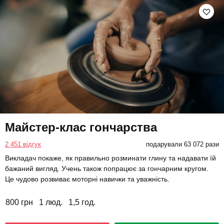
Майстер-клас гончарства
2 451 відгук
подарували 63 072 рази
Викладач покаже, як правильно розминати глину та надавати їй
бажаний вигляд. Учень також попрацює за гончарним кругом.
Це чудово розвиває моторні навички та уважність.
800 грн
1 люд.
1,5 год.