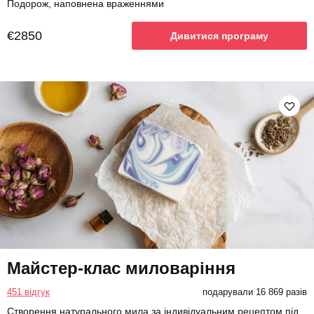
Подорож, наповнена враженнями
€2850
Дивитися програму
Майстер-клас миловаріння
451 відгук
подарували 16 869 разів
Створення натурального мила за індивідуальним рецептом під