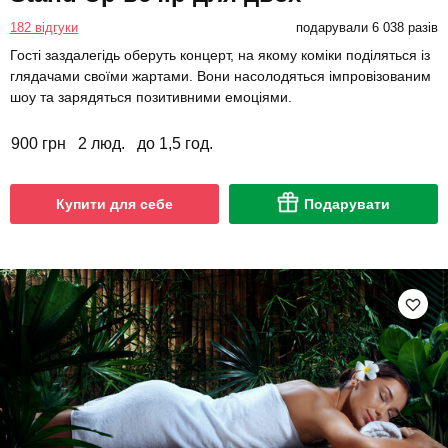
182 відгуки
подарували 6 038 разів
Гості заздалегідь оберуть концерт, на якому коміки поділяться із
глядачами своїми жартами. Вони насолодяться імпровізованим
шоу та зарядяться позитивними емоціями.
900 грн
2 люд.
до 1,5 год.
Купити для себе
Подарувати