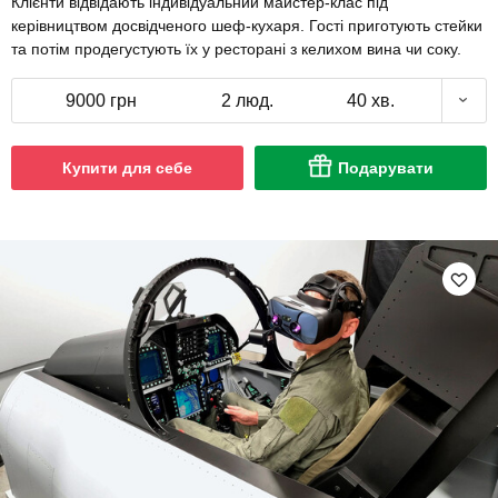
Клієнти відвідають індивідуальний майстер-клас під
керівництвом досвідченого шеф-кухаря. Гості приготують стейки
та потім продегустують їх у ресторані з келихом вина чи соку.
9000 грн
2 люд.
40 хв.
Купити для себе
Подарувати