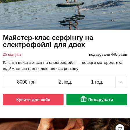
Майстер-клас серфінгу на
електрофойлі для двох
25 відгуків
подарували 448 разів
Клієнти покатаються на електрофойлі — дошці з мотором, яка
підіймається над водою під час розгону.
8000 грн
2 люд.
1 год.
Купити для себе
Подарувати