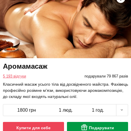
Аромамасаж
5 193 відгуки
подарували 79 867 разів
Класичний масаж усього тіла від досвідченого майстра. Фахівець
професійно розімне м'язи, використовуючи аромакомпозицію,
до складу якої входять натуральні олії.
1800 грн
1 люд.
1 год.
Купити для себе
Подарувати