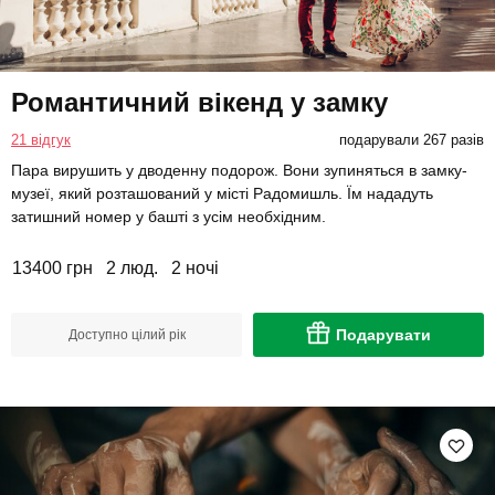
Романтичний вікенд у замку
21 відгук
подарували 267 разів
Пара вирушить у дводенну подорож. Вони зупиняться в замку-
музеї, який розташований у місті Радомишль. Їм нададуть
затишний номер у башті з усім необхідним.
13400 грн
2 люд.
2 ночі
Подарувати
Доступно цілий рік