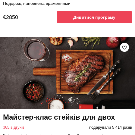
Подорож, наповнена враженнями
€2850
Дивитися програму
Майстер-клас стейків для двох
365 відгуків
подарували 5 414 разів