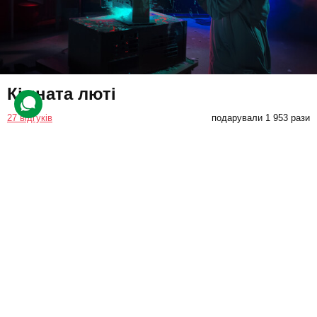
Кімната люті
27 відгуків
подарували 1 953 рази
Учасників забезпечать усім необхідним спорядженням і
видадуть зброю для руйнувань. Після інструктажу клієнти
почнуть трощити та розбивати предмети в кімнаті.
2300 грн
до 2 люд.
30 хв.
Купити для себе
Подарувати