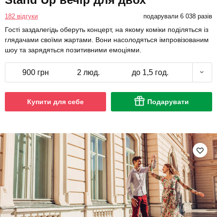
182 відгуки
подарували 6 038 разів
Гості заздалегідь оберуть концерт, на якому коміки поділяться із
глядачами своїми жартами. Вони насолодяться імпровізованим
шоу та зарядяться позитивними емоціями.
900 грн
2 люд.
до 1,5 год.
Купити для себе
Подарувати