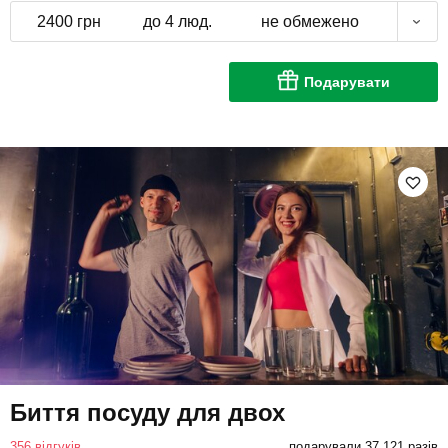
2400 грн
до 4 люд.
не обмежено
Подарувати
Биття посуду для двох
356 відгуків
подарували 37 121 разів