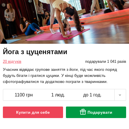
Йога з цуценятами
20 відгуків
подарували 1 041 разів
Учасник відвідає групове заняття з йоги, під час якого поряд
будуть бігати і гратися цуцики. У кінці буде можливість
сфотографуватися та додатково пограти з тваринками.
1100 грн
1 люд.
до 1 год.
Купити для себе
Подарувати