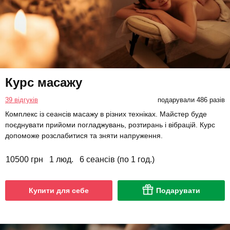
Курс масажу
39 відгуків
подарували 486 разів
Комплекс із сеансів масажу в різних техніках. Майстер буде
поєднувати прийоми погладжувань, розтирань і вібрацій. Курс
допоможе розслабитися та зняти напруження.
10500 грн
1 люд.
6 сеансів (по 1 год.)
Купити для себе
Подарувати