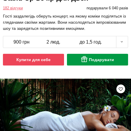
182 відгуки
подарували 6 040 разів
Гості заздалегідь оберуть концерт, на якому коміки поділяться із
глядачами своїми жартами. Вони насолодяться імпровізованим
шоу та зарядяться позитивними емоціями.
900 грн
2 люд.
до 1,5 год.
Купити для себе
Подарувати