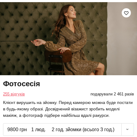
Фотосесія
255 відгуків
подарували 2 461 разів
Клієнт вирушить на зйомку. Перед камерою можна буде постати
в будь-якому образі. Досвідчений візажист зробить моделі
макіяж, а фотограф підбере найбільш вдалі ракурси.
9800 грн
1 люд.
2 год. зйомки (всього 3 год.)