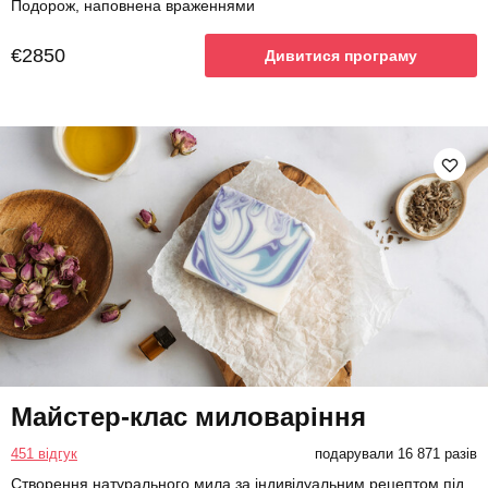
Подорож, наповнена враженнями
€2850
Дивитися програму
Майстер-клас миловаріння
451 відгук
подарували 16 871 разів
Створення натурального мила за індивідуальним рецептом під