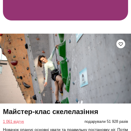
Майстер-клас скелелазіння
1 061 відгук
подарували 51 928 разів
Новачок опанує основні хвати та правильну постановку ніг. Потім