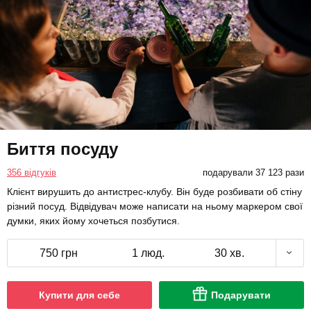
Биття посуду
356 відгуків
подарували 37 123 рази
Клієнт вирушить до антистрес-клубу. Він буде розбивати об стіну
різний посуд. Відвідувач може написати на ньому маркером свої
думки, яких йому хочеться позбутися.
750 грн
1 люд.
30 хв.
Купити для себе
Подарувати