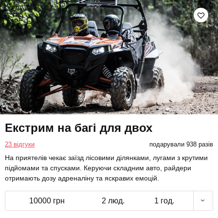
Екстрим на багі для двох
23 відгуки
подарували 938 разів
На приятелів чекає заїзд лісовими ділянками, лугами з крутими
підйомами та спусками. Керуючи складним авто, райдери
отримають дозу адреналіну та яскравих емоцій.
10000 грн
2 люд.
1 год.