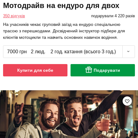
Мотодрайв на ендуро для двох
350 відгуків
подарували 4 220 разів
На учасників чекає груповий заїзд на ендуро спеціальною
трасою з перешкодами. Досвідчений інструктор підбере для
клієнтів мотоцикли та навчить основних навичок водіння.
7000 грн
2 люд.
2 год. катання (всього 3 год.)
Купити для себе
Подарувати