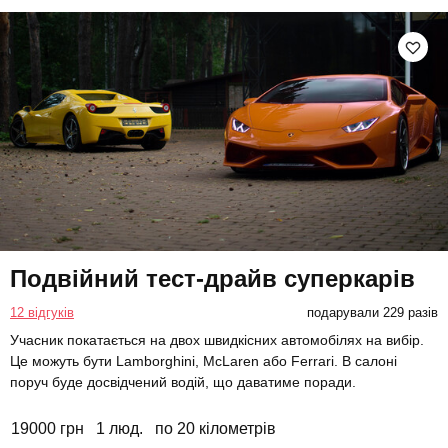
Подвійний тест-драйв суперкарів
12 відгуків
подарували 229 разів
Учасник покатається на двох швидкісних автомобілях на вибір.
Це можуть бути Lamborghini, McLaren або Ferrari. В салоні
поруч буде досвідчений водій, що даватиме поради.
19000 грн
1 люд.
по 20 кілометрів