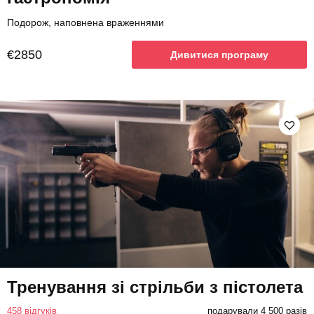
Подорож, наповнена враженнями
€2850
Дивитися програму
Тренування зі стрільби з пістолета
458 відгуків
подарували 4 500 разів