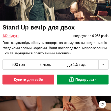
Stand Up вечір для двох
182 відгуки
подарували 6 038 разів
Гості заздалегідь оберуть концерт, на якому коміки поділяться із
глядачами своїми жартами. Вони насолодяться імпровізованим
шоу та зарядяться позитивними емоціями.
900 грн
2 люд.
до 1,5 год.
Купити для себе
Подарувати