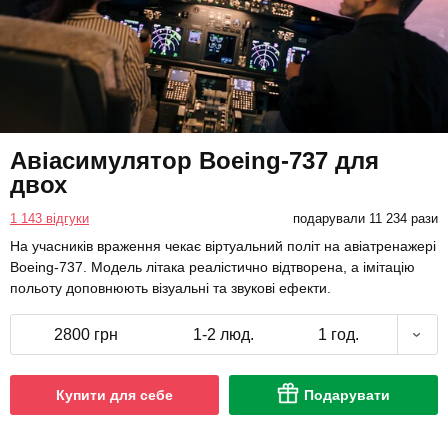
Авіасимулятор Boeing-737 для
двох
1 143 відгуки
подарували 11 234 рази
На учасників враження чекає віртуальний політ на авіатренажері
Boeing-737. Модель літака реалістично відтворена, а імітацію
польоту доповнюють візуальні та звукові ефекти.
2800 грн
1-2 люд.
1 год.
Купити для себе
Подарувати