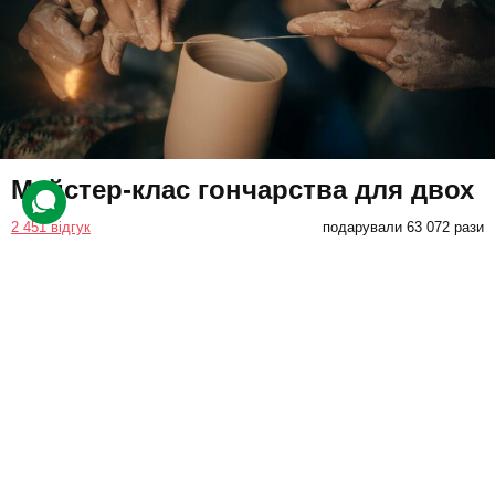
Майстер-клас гончарства для двох
2 451 відгук
подарували 63 072 рази
Створення виробів за допомогою гончарного круга. Приятелі
навчаться центрувати глину та надавати їй потрібну форму. Це
чудово розвиває моторні навички та уважність.
1600 грн
2 люд.
1,5 год.
Купити для себе
Подарувати