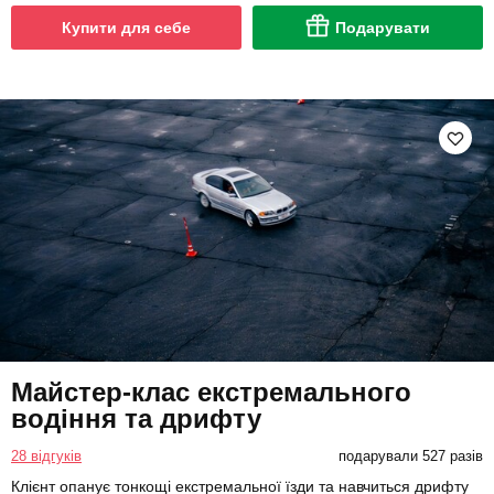
Купити для себе
Подарувати
Майстер-клас екстремального
водіння та дрифту
28 відгуків
подарували 527 разів
Клієнт опанує тонкощі екстремальної їзди та навчиться дрифту