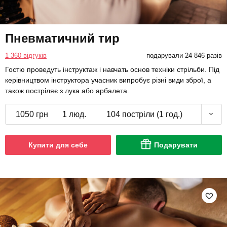
Пневматичний тир
1 360 відгуків
подарували 24 846 разів
Гостю проведуть інструктаж і навчать основ техніки стрільби. Під
керівництвом інструктора учасник випробує різні види зброї, а
також постріляє з лука або арбалета.
1050 грн
1 люд.
104 постріли (1 год.)
Купити для себе
Подарувати