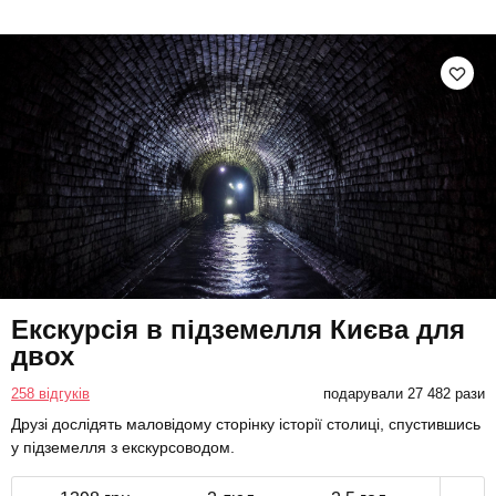
Екскурсія в підземелля Києва для
двох
258 відгуків
подарували 27 482 рази
Друзі дослідять маловідому сторінку історії столиці, спустившись
у підземелля з екскурсоводом.