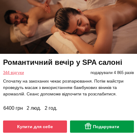
Романтичний вечір у SPA салоні
344 відгуки
подарували 4 865 разів
Спочатку на закоханих чекає розпарювання. Потім майстри
проведуть масаж з використанням бамбукових віників та
аромаолій. Сеанс допоможе відпочити та розслабитися.
6400 грн
2 люд.
2 год.
Купити для себе
Подарувати