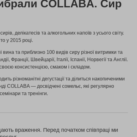
ибрали COLLABA. Сир
ирів, делікатесів та алкогольних напоїв з усього світу.
о у 2015 році.
 вина та приблизно 100 видів сиру різної витримки та
ії, Франції, Швейцарії, Італії, Іспанії, Норвегії та Англії.
 своєю консистенцією, смаком і складом.
дить різноманітні дегустації та ділиться накопиченими
нді COLLABA — досвідчені сомельє, які регулярно
семінари та тренінги.
дають враження. Перед початком співпраці ми
послуг.