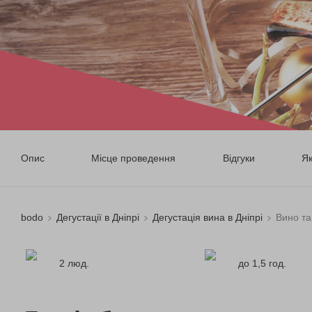
Опис
Місце проведення
Відгуки
Я
bodo
Дегустації в Дніпрі
Дегустація вина в Дніпрі
Вино т
2 люд.
до 1,5 год.