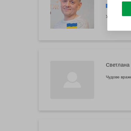
https://w
Усе сподобал
Светлана
Чудове враже