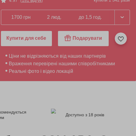
купили 1 542 рази
4.97
(151 відгук)
1700 грн
2 люд.
до 1,5 год.
Купити для себе
Подарувати
Ціни не відрізняються від наших партнерів
Враження перевірені нашими співробітниками
Реальні фото і відео локацій
комендується
Доступно з 18 років
ним