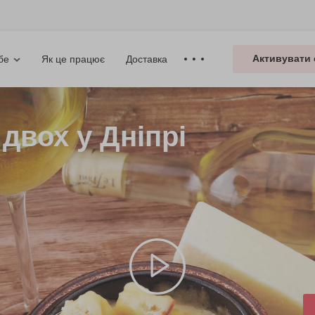
Активувати 
Як це працює
Доставка
бе
двох у Дніпрі