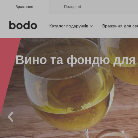
Враження
Подорожі
Каталог подарунків
Враження для се
Вино та фондю для 