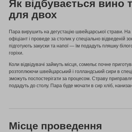
Як відбувається вино
для двох
Пара вирушить на дегустацію швейцарської страви. На м
офіціант і проведе за столик у спеціально відведеній зо
підготують закуски та напої — їм подадуть пляшку білого
горіхи.
Коли відвідувачі займуть місця, сомельє почне пригот
розтоплюючи швейцарський і голландський сири в спеці
зможуть поспостерігати за процесом. Страву приправля
подадуть до столу. Пара буде мочати в сир хліб, наниза
Місце проведення