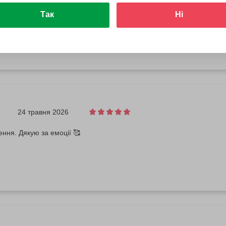
ww.facebook.com/100017180260271
Так
Ні
ось, було цікаво.
24 травня 2026
ння. Дякую за емоції 🥰