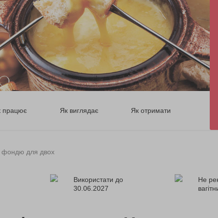
к працює
Як виглядає
Як отримати
а фондю для двох
Використати до
Не ре
30.06.2027
вагіт