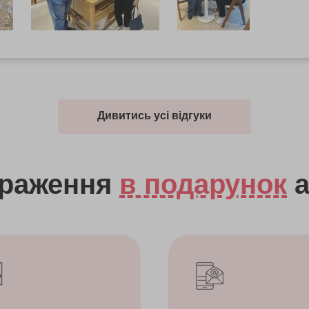
Дивитись усі відгуки
враження
в подарунок
а