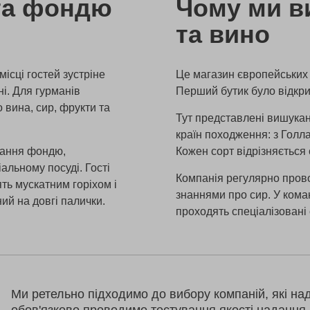
 та фондю
Чому ми в
та вино
ісці гостей зустріне
Це магазин європейських с
ні. Для гурманів
Перший бутик було відкрит
 вина, сир, фрукти та
Тут представлені вишукані
країн походження: з Голланд
ування фондю,
Кожен сорт відрізняється
альному посуді. Гості
Компанія регулярно прово
ть мускатним горіхом і
знаннями про сир. У кома
ний на довгі палички.
проходять спеціалізовані 
Ми ретельно підходимо до вибору компаній, які на
обов'язково проводимо тестування якості надання 