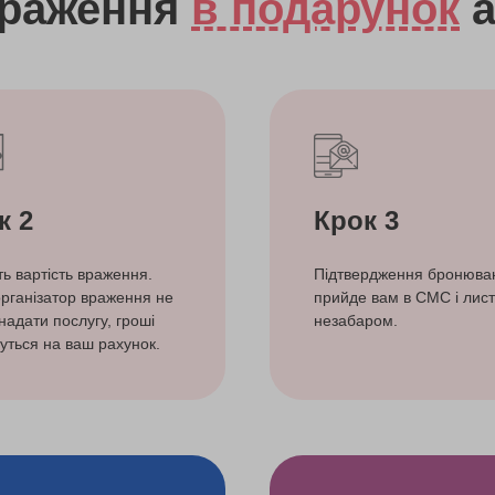
враження
в подарунок
а
к 2
Крок 3
ть вартість враження.
Підтвердження бронюва
рганізатор враження не
прийде вам в СМС і лист
надати послугу, гроші
незабаром.
уться на ваш рахунок.