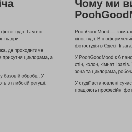
іча
Чому ми в
PoohGood
фотостудії. Там він
PoohGoodMood — знімальн
ні кадри.
кіностудії. Він оформлени
фотостудія в Одесі. Її за
ика, де проходитиме
де присутня циклорама, а
У PoohGoodMood є 6 панор
стін, колон, кімнат і залі
зона та циклорама, робоча
у базовій обробці. У
ють в глибокій ретуші.
У студії встановлені суча
працюють професійні фото