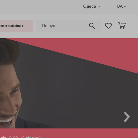
Одеса
UA
сертифікат
5.00
(3 відгуки)