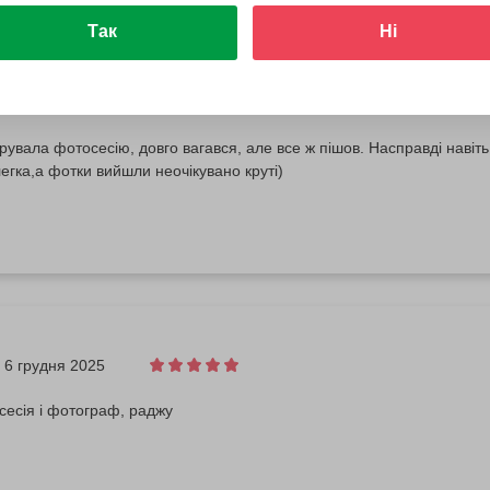
Так
Ні
27 січня 2026
рувала фотосесію, довго вагався, але все ж пішов. Насправді наві
гка,а фотки вийшли неочікувано круті)
6 грудня 2025
сесія і фотограф, раджу