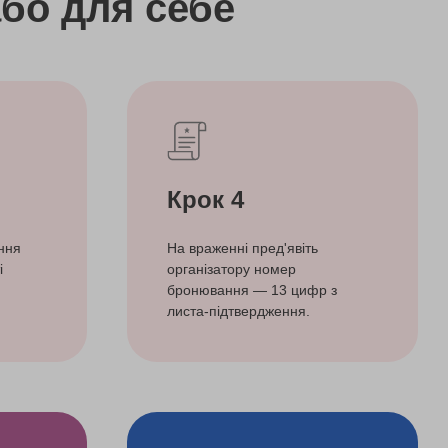
бо
для себе
Крок 4
ння
На враженні пред'явіть
і
організатору номер
бронювання — 13 цифр з
листа-підтвердження.