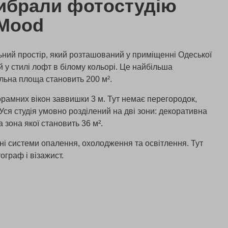
ибрали фотостудію
Mood
ий простір, який розташований у приміщенні Одеської
й у стилі лофт в білому кольорі. Це найбільша
гальна площа становить 200 м².
амних вікон заввишки 3 м. Тут немає перегородок,
в. Уся студія умовно розділений на дві зони: декоративна
 зона якої становить 36 м².
сні системи опалення, охолодження та освітлення. Тут
граф і візажист.