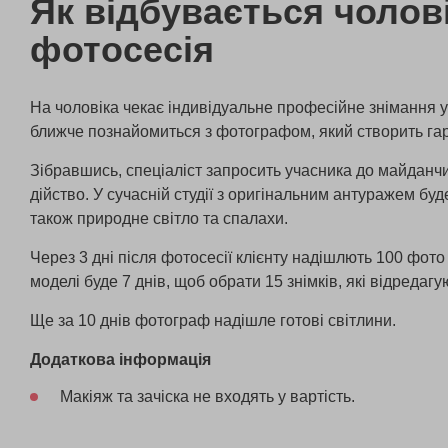
Як відбувається чолов
фотосесія
На чоловіка чекає індивідуальне професійне знімання у 
ближче познайомиться з фотографом, який створить гар
Зібравшись, спеціаліст запросить учасника до майданч
дійство. У сучасній студії з оригінальним антуражем бу
також природне світло та спалахи.
Через 3 дні після фотосесії клієнту надішлють 100 фото 
моделі буде 7 днів, щоб обрати 15 знімків, які відредагу
Ще за 10 днів фотограф надішле готові світлини.
Додаткова інформація
Макіяж та зачіска не входять у вартість.