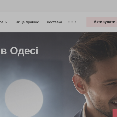
Активувати 
Як це працює
Доставка
бе
 в Одесі