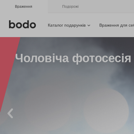
Враження
Подорожі
Каталог подарунків
Враження для се
Чоловіча фотосесія