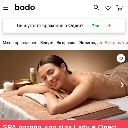
Ви шукаєте враження в
Одесі
?
Так
Ні
Місце проведення
Відгуки
Як працює
Як виглядає
Як отримати
SPA догляд для тіла Lady в Одесі