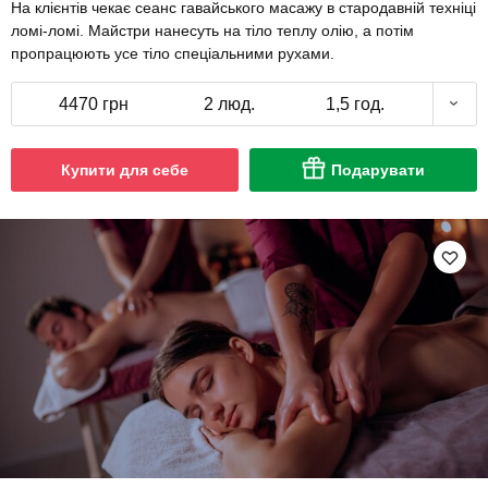
На клієнтів чекає сеанс гавайського масажу в стародавній техніці
ломі-ломі. Майстри нанесуть на тіло теплу олію, а потім
пропрацюють усе тіло спеціальними рухами.
4470 грн
2 люд.
1,5 год.
Купити для себе
Подарувати