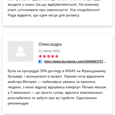
входити у сеанс (як,що відбуватиметься). На кожному
етапі, уточнювали про самопочуття. Усе сподобалося!
Рада відкрити, ще одне місце для релаксу
Олександра
12 липня 2026
https://www.facebook.com/100009837570731
Була на процедурі SPA-догляду в INSAY на Французькому
бульварі, і залишилася в захваті. Окремо хочу відзначити
майстра Вікторію — неймовірно уважна та приємна
людина, з якою відразу відчуваєш комфорт. Релакс-масаж
у її виконанні — це просто супер, вдалося максимально
розслабитися та забути про всі турботи. Однозначно
рекомендую