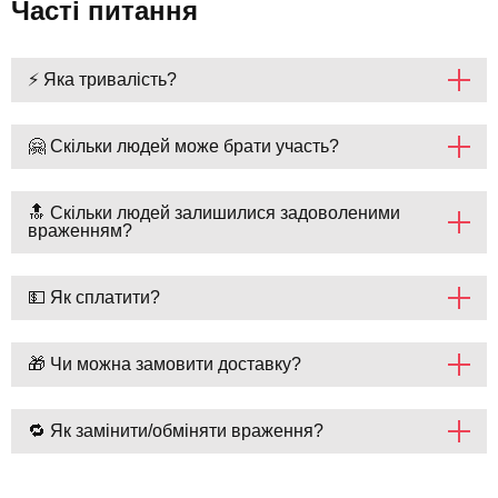
Часті питання
⚡ Яка тривалість?
🤗 Скільки людей може брати участь?
🔝 Скільки людей залишилися задоволеними
враженням?
💵 Як сплатити?
🎁 Чи можна замовити доставку?
🔁 Як замінити/обміняти враження?