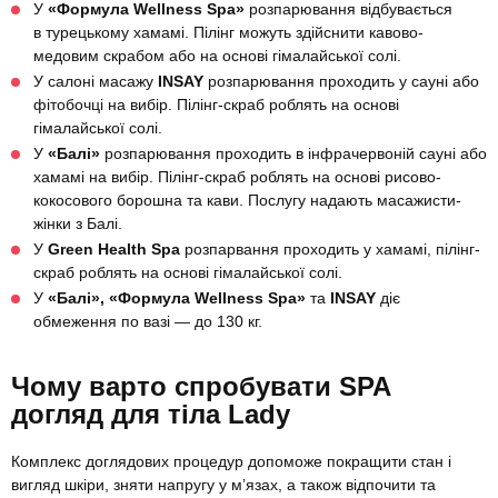
У
«Формула Wellness Spa»
розпарювання відбувається
в турецькому хамамі. Пілінг можуть здійснити кавово-
медовим скрабом або на основі гімалайської солі.
У салоні масажу
INSAY
розпарювання проходить у сауні або
фітобочці на вибір. Пілінг-скраб роблять на основі
гімалайської солі.
У
«Балі»
розпарювання проходить в інфрачервоній сауні або
хамамі на вибір. Пілінг-скраб роблять на основі рисово-
кокосового борошна та кави. Послугу надають масажисти-
жінки з Балі.
У
Green Health Spa
розпарвання проходить у хамамі, пілінг-
скраб роблять на основі гімалайської солі.
У
«Балі», «Формула Wellness Spa»
та
INSAY
діє
обмеження по вазі — до 130 кг.
Чому варто спробувати SPA
догляд для тіла Lady
Комплекс доглядових процедур допоможе покращити стан і
вигляд шкіри, зняти напругу у м’язах, а також відпочити та