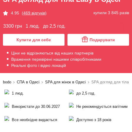
купили 3 845 разів
4.95
(469 відгуків)
3300 грн
1 люд.
до 2,5 год.
Купити для себе
Подарувати
Ціни не відрізняються від наших партнерів
Враження перевірені нашими співробітниками
Реальні фото і відео локацій
bodo
СПА в Одесі
SPA для жінок в Одесі
SPA догляд для тіла 
1 люд.
до 2,5 год.
Використати до 30.06.2027
Не рекомендується вагітним
Все необхідне видається
Доступно з 18 років