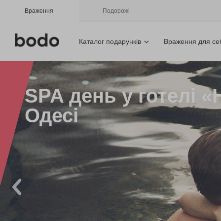
Враження
Подорожі
Каталог подарунків
Враження для се
SPA день у готелі «
Одесі