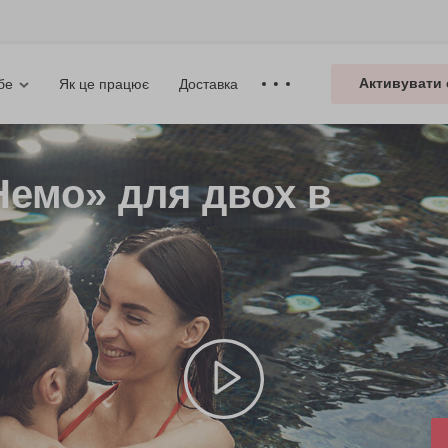
Активувати 
Як це працює
Доставка
бе
Немо» для двох в