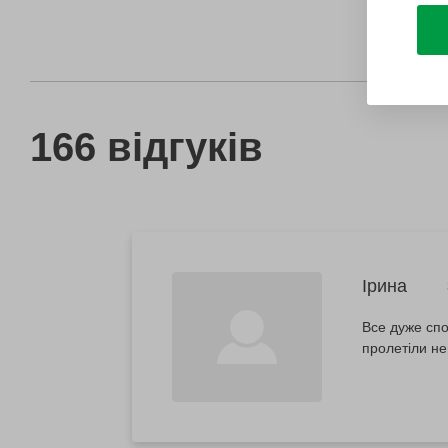
166 відгуків
Iрина
Все дуже спо
пролетіли н