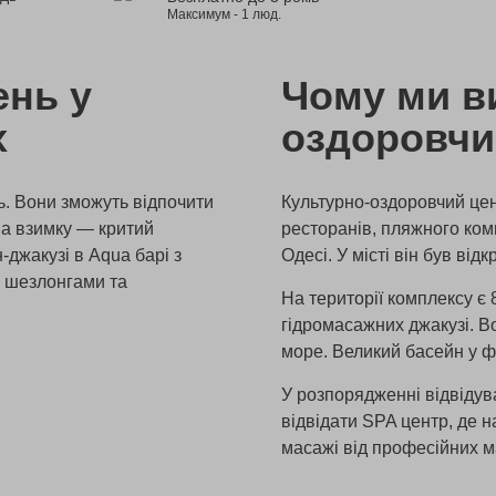
Максимум - 1 люд.
ень у
Чому ми в
х
оздоровчи
ь. Вони зможуть відпочити
Культурно-оздоровчий це
 а взимку — критий
ресторанів, пляжного комп
-джакузі в Aqua барі з
Одесі. У місті він був ві
и шезлонгами та
На території комплексу є
гідромасажних джакузі. В
море. Великий басейн у ф
У розпорядженні відвідув
відвідати SPA центр, де н
масажі від професійних м