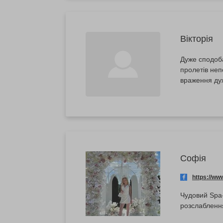
Вікторія
Дуже сподоба
пролетів неп
враження ду
Софія
https://w
Чудовий Spa-
розслаблення