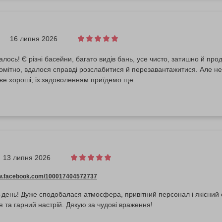
16 липня 2026
лось! Є різні басейни, багато видів бань, усе чисто, затишно й пр
омітно, вдалося справді розслабитися й перезавантажитися. Але не 
же хороші, із задоволенням приїдемо ще.
13 липня 2026
ww.facebook.com/100017404572737
день! Дуже сподобалася атмосфера, привітний персонал і якісний с
 та гарний настрій. Дякую за чудові враження!