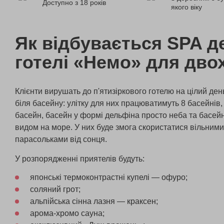
Доступно з 18 років
якого віку
Як відбувається SPA д
готелі «Немо» для дво
Клієнти вирушать до п'ятизіркового готелю на цілий ден
біля басейну: улітку для них працюватимуть 8 басейнів,
басейн, басейн у формі дельфіна просто неба та басейн
видом на море. У них буде змога скористатися вільним
парасольками від сонця.
У розпорядженні приятелів будуть:
японські термоконтрастні купелі — офуро;
соляний грот;
альпійська сінна лазня — краксен;
арома-хромо сауна;