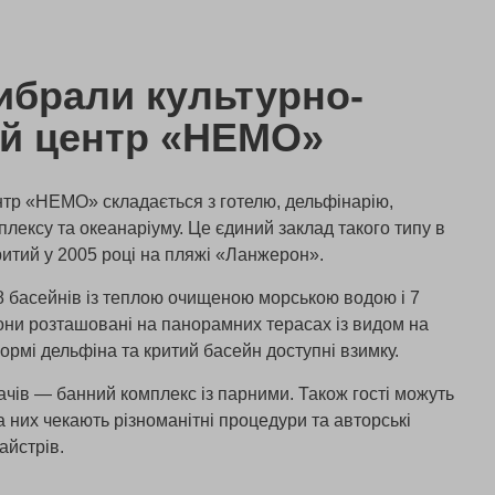
ибрали культурно-
й центр «НЕМО»
нтр «НЕМО» складається з готелю, дельфінарію,
лексу та океанаріуму. Це єдиний заклад такого типу в
дкритий у 2005 році на пляжі «Ланжерон».
 8 басейнів із теплою очищеною морською водою і 7
они розташовані на панорамних терасах із видом на
ормі дельфіна та критий басейн доступні взимку.
ачів — банний комплекс із парними. Також гості можуть
а них чекають різноманітні процедури та авторські
айстрів.