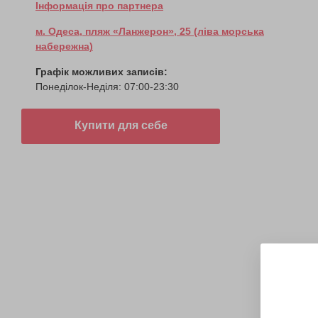
Інформація про партнера
м. Одеса, пляж «Ланжерон», 25 (ліва морська
набережна)
Графік можливих записів:
Понеділок-Неділя: 07:00-23:30
Купити для себе