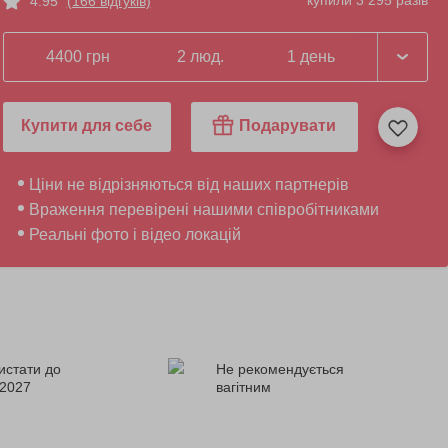
купили 3 295 разів
4.95
(166 відгуків)
4400 грн
2 люд.
1 день
Купити для себе
Подарувати
Ціни не відрізняються від наших партнерів
Враження перевірені нашими співробітниками
Реальні фото і відео локацій
истати до
Не рекомендується
.2027
вагітним