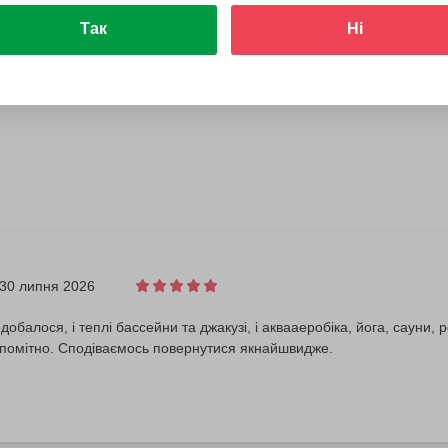
Так
Ні
30 липня 2026
добалося, і теплі бассейни та джакузі, і аквааеробіка, йога, сауни
епомітно. Сподіваємось повернутися якнайшвидже.