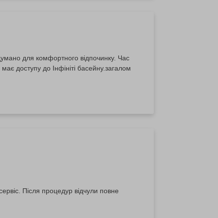
одумано для комфортного відпочинку. Час
має доступу до Інфініті басейну.загалом
ервіс. Після процедур відчули повне