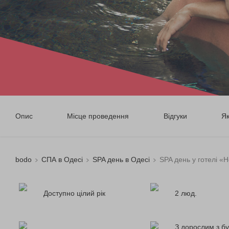
Опис
Місце проведення
Відгуки
Я
bodo
СПА в Одесі
SPA день в Одесі
SPA день у готелі «
Доступно цілий рік
2 люд.
З дорослим з бу