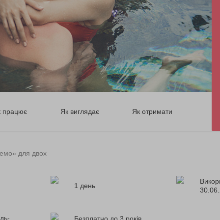
к працює
Як виглядає
Як отримати
Немо» для двох
Викор
1 день
30.06
дь-
Безплатно до 3 років