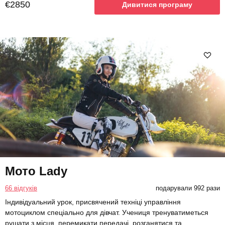
€2850
Дивитися програму
Мото Lady
66 відгуків
подарували 992 рази
Індивідуальний урок, присвячений техніці управління
мотоциклом спеціально для дівчат. Учениця тренуватиметься
рушати з місця, перемикати передачі, розганятися та