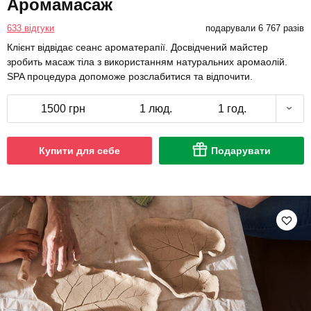
Аромамасаж
633 відгуки
подарували 6 767 разів
Клієнт відвідає сеанс ароматерапії. Досвідчений майстер
зробить масаж тіла з використанням натуральних аромаолій.
SPA процедура допоможе розслабитися та відпочити.
1500 грн
1 люд.
1 год.
Купити для себе
Подарувати