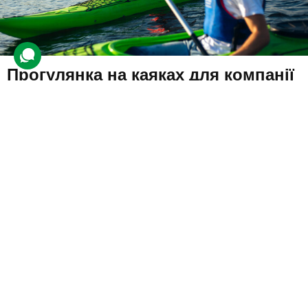
Прогулянка на каяках для компанії
5 відгуків
подарували 2 320 разів
Гості отримають спорядження та каяки, а інструктор проведе
короткий інструктаж з техніки керування. Потім компанія зможе
самостійно насолоджуватися прогулянкою водою.
3400 грн
4 люд.
2 год.
Купити для себе
Подарувати