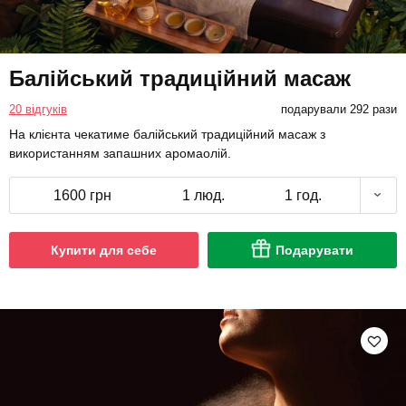
Балійський традиційний масаж
20 відгуків
подарували 292 рази
На клієнта чекатиме балійський традиційний масаж з
використанням запашних аромаолій.
1600 грн
1 люд.
1 год.
Купити для себе
Подарувати