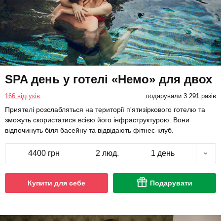
SPA день у готелі «Немо» для двох
166 відгуків
подарували 3 291 разів
Приятелі розслабляться на території п'ятизіркового готелю та
зможуть скористатися всією його інфраструктурою. Вони
відпочинуть біля басейну та відвідають фітнес-клуб.
4400 грн
2 люд.
1 день
Купити для себе
Подарувати