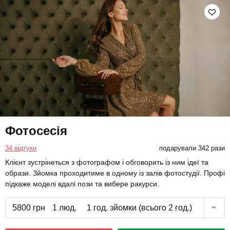
Фотосесія
34 відгуки
подарували 342 рази
Клієнт зустрінеться з фотографом і обговорить із ним ідеї та
образи. Зйомка проходитиме в одному із залів фотостудії. Профі
підкаже моделі вдалі пози та вибере ракурси.
5800 грн
1 люд.
1 год. зйомки (всього 2 год.)