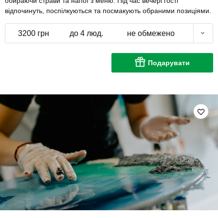
обираючи страви та напої з меню. Під час вечері гості
відпочинуть, поспілкуються та посмакують обраними позиціями.
3200 грн
до 4 люд.
не обмежено
Подарувати