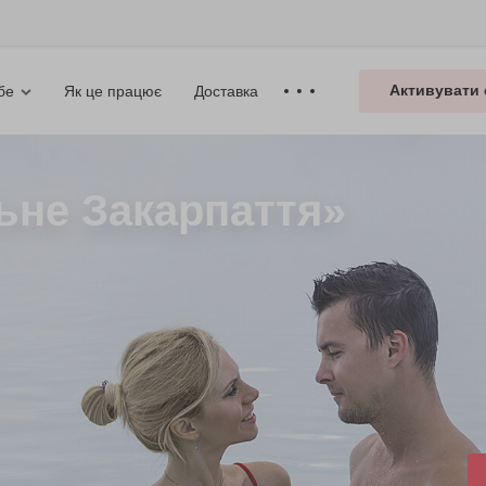
Активувати 
Як це працює
Доставка
бе
ьне Закарпаття»