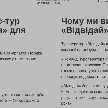
Прохо
Максимум - 2 люд.
с-тур
Чому ми в
я» для
«Відвідай
Туроператор «Відвідай» ві
компанії організували по
ми Закарпаття. Поїздка
релакс у термальних
У команді туроператора п
організування поїздок. П
ексклюзивних турів за п
пропонує подорожі терито
«Відвідай» бере активну у
Компанію двічі визнавал
вулканічного низькогір’я;
результатами всеукраїнськ
міста — Ужгородського
роках.