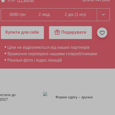
купили 544 рази
5.00
(21 відгук)
3690 грн
2 люд.
2 дні (1 ніч)
Купити для себе
Подарувати
Ціни не відрізняються від наших партнерів
Враження перевірені нашими співробітниками
Реальні фото і відео локацій
истати до
Форма одягу – зручна
.2027