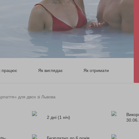
к працює
Як виглядає
Як отримати
рпаття» для двох зі Львова
Викор
2 дні (1 ніч)
30.06
дь-
Безплатно до 6 років