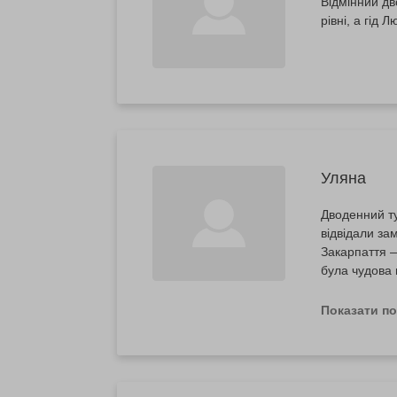
Відмінний дв
рівні, а гід
Уляна
Дводенний т
відвідали за
Закарпаття —
була чудова 
даний тур!
Показати п