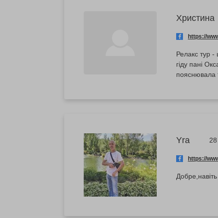
Христина
https://w
Релакс тур -
гіду пані Ок
пояснювала т
Yra
28
https://w
Добре,навіть