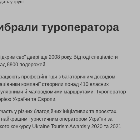
дить у групі
ибрали туроператора
»
дкрив свої двері ще 2008 року. Відтоді спеціалісти
над 8800 подорожей.
рацюють професійні гіди з багаторічним досвідом
рацівники компанії створили понад 410 власних
опулярними й маловідомими маршрутами. Туроператор
рією України та Європи.
часть у різних благодійних ініціативах та проєктах.
и найкращим туристичним оператором України за
ого конкурсу Ukraine Tourism Awards у 2020 та 2021