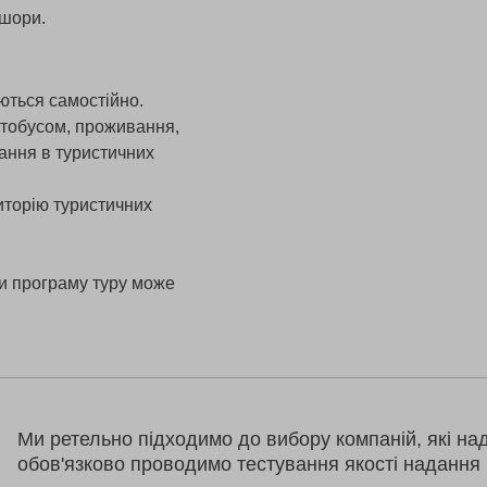
мшори.
ються самостійно.
втобусом, проживання,
вання в туристичних
риторію туристичних
и програму туру може
Ми ретельно підходимо до вибору компаній, які на
обов'язково проводимо тестування якості надання 