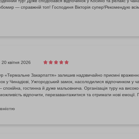
оденний тур! Дуже сподобався відпочинок у Косино та релакс у ча
 Любомир — справжній топ! Господиня Вікторія супер!Рекомендую всім,
20 квітня 2026
ур «Термальне Закарпаття» залишив надзвичайно приємні враження
мок у Чинадієві, Ужгородський замок, насолодилися відпочинком у
 спокійна, гостинна й дуже мальовнича. Організація туру на високо
можливість відпочити, перезавантажитися та отримати нові емоції.
овністю