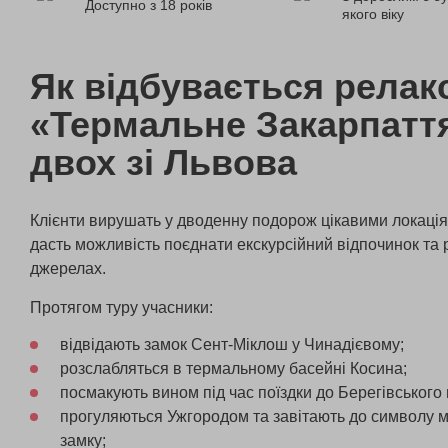
Доступно з 18 років
якого віку
Як відбувається релак
«Термальне Закарпатт
двох зі Львова
Клієнти вирушать у дводенну подорож цікавими локація
дасть можливість поєднати екскурсійний відпочинок та 
джерелах.
Протягом туру учасники:
відвідають замок Сент-Міклош у Чинадієвому;
розслабляться в термальному басейні Косина;
посмакують вином під час поїздки до Берегівського 
прогуляються Ужгородом та завітають до символу 
замку;