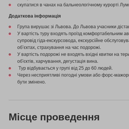
скупатися в чанах на бальнеологічному курорті Лу
Додаткова інформація
Група вирушає зі Львова. До Львова учасники діста
У вартість туру входять проїзд комфортабельним а
супровід гіда-екскурсовода, екскурсійне обслугову
об’єктах, страхування на час подорожі.
У вартість подорожі не входять вхідні квитки на те
об'єктів, харчування, дегустація вина.
Тур відбувається у групі від 25 до 60 людей.
Через несприятливі погодні умови або форс-мажор
бути змінено.
Місце проведення