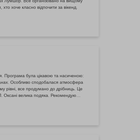
нах Лумшор. Все організовано на вищому
 хто хоче класно відпочити за вікенд.
. Програма була цікавою та насиченою:
 чанах. Особливо сподобалася атмосфера
му рівні, все продумано до дрібниць. Це
 П. Оксані велика подяка. Рекомендую