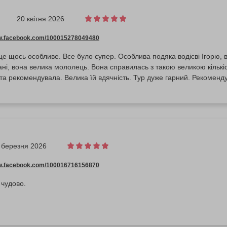
20 квітня 2026
ww.facebook.com/100015278049480
 це щось особливе. Все було супер. Особлива подяка водієві Ігорю, 
сані, вона велика мололець. Вона справилась з такою великою кільк
а рекомендувала. Велика їй вдячність. Тур дуже гарний. Рекоменду
 березня 2026
ww.facebook.com/100016716156870
 чудово.