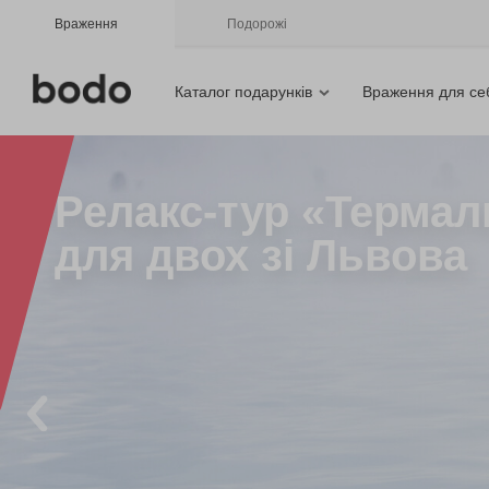
Враження
Подорожі
Каталог подарунків
Враження для се
Релакс-тур «Термал
для двох зі Львова