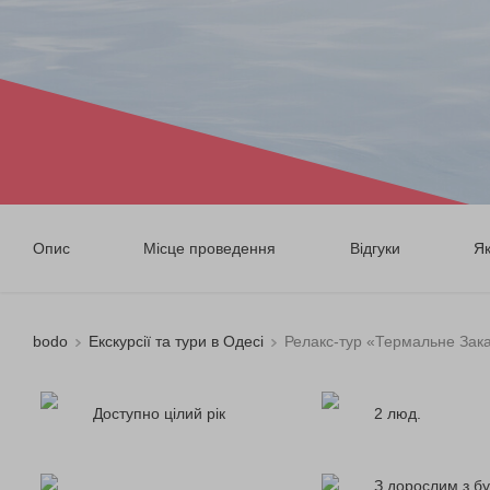
Опис
Місце проведення
Відгуки
Я
bodo
Екскурсії та тури в Одесі
Релакс-тур «Термальне Зака
Доступно цілий рік
2 люд.
З дорослим з бу