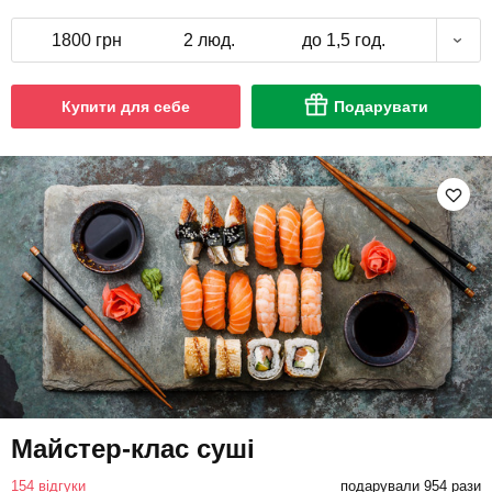
1800 грн
2 люд.
до 1,5 год.
Купити для себе
Подарувати
Майстер-клас суші
154 відгуки
подарували 954 рази