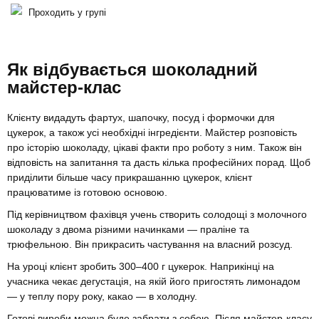
Проходить у групі
Як відбувається шоколадний
майстер-клас
Клієнту видадуть фартух, шапочку, посуд і формочки для
цукерок, а також усі необхідні інгредієнти. Майстер розповість
про історію шоколаду, цікаві факти про роботу з ним. Також він
відповість на запитання та дасть кілька професійних порад. Щоб
приділити більше часу прикрашанню цукерок, клієнт
працюватиме із готовою основою.
Під керівництвом фахівця учень створить солодощі з молочного
шоколаду з двома різними начинками — праліне та
трюфельною. Він прикрасить частування на власний розсуд.
На уроці клієнт зробить 300–400 г цукерок. Наприкінці на
учасника чекає дегустація, на якій його пригостять лимонадом
— у теплу пору року, какао — в холодну.
Готові вироби можна буде забрати з собою. Після майстер-класу