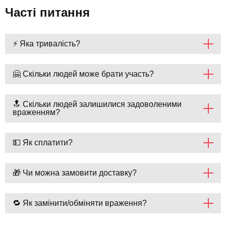
Часті питання
⚡ Яка тривалість?
🤗 Скільки людей може брати участь?
🔝 Скільки людей залишилися задоволеними
враженням?
💵 Як сплатити?
🎁 Чи можна замовити доставку?
🔁 Як замінити/обміняти враження?