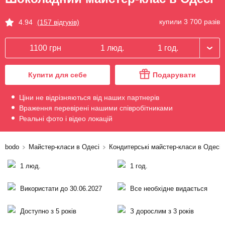
купили 3 700 разів
4.94
(157 відгуків)
1100 грн
1 люд.
1 год.
Купити для себе
Подарувати
Ціни не відрізняються від наших партнерів
Враження перевірені нашими співробітниками
Реальні фото і відео локацій
bodo
Майстер-класи в Одесі
Кондитерські майстер-класи в Одесі
1 люд.
1 год.
Використати до 30.06.2027
Все необхідне видається
Доступно з 5 років
З дорослим з 3 років