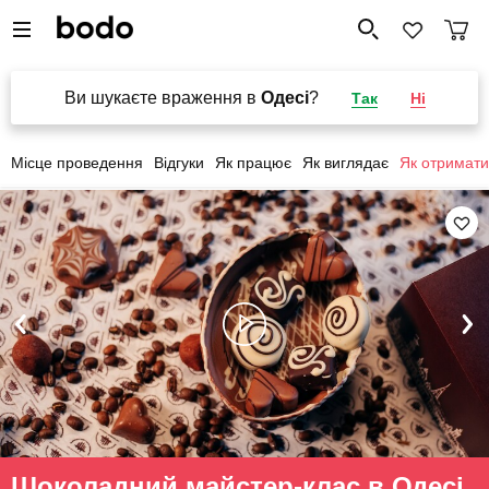
Ви шукаєте враження в
Одесі
?
Так
Ні
Місце проведення
Відгуки
Як працює
Як виглядає
Як отримати
Шоколадний майстер-клас в Одесі