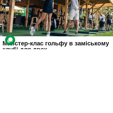
Майстер-клас гольфу в заміському
клубі для двох
181 відгук
подарували 9 826 разів
Клієнти під керівництвом профі дізнаються історію, правила та
тонкощі шотландської гри.
3000 грн
2 люд.
1 год.
Купити для себе
Подарувати