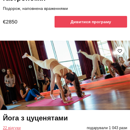
Подорож, наповнена враженнями
€2850
Дивитися програму
Йога з цуценятами
22 відгуки
подарували 1 043 рази