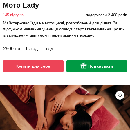
Мото Lady
145 відгуків
подарували 2 400 разів
Майстер-клас їзди на мотоциклі, розроблений для дівчат. За
підсумком навчання учениця опанує старт і гальмування, розгін
із запущеним двигуном і перемикання передач.
2800 грн
1 люд.
1 год.
Купити для себе
Подарувати