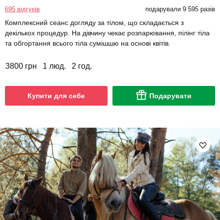
695 відгуків
подарували 9 595 разів
Комплексний сеанс догляду за тілом, що складається з
декількох процедур. На дівчину чекає розпарювання, пілінг тіла
та обгортання всього тіла сумішшю на основі квітів.
3800 грн
1 люд.
2 год.
Купити для себе
Подарувати