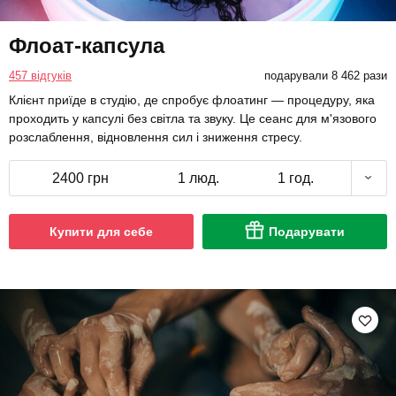
Флоат-капсула
457 відгуків
подарували 8 462 рази
Клієнт приїде в студію, де спробує флоатинг — процедуру, яка
проходить у капсулі без світла та звуку. Це сеанс для м'язового
розслаблення, відновлення сил і зниження стресу.
2400 грн
1 люд.
1 год.
Купити для себе
Подарувати