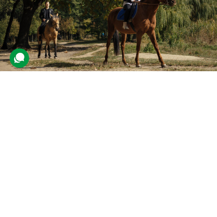
Прогулянка на конях для двох
3 416 відгуків
подарували 87 834 рази
На учасників чекає спільна некваплива прогулянка верхи на
свіжому повітрі. Для катання нададуть спокійних, добре
об'їжджених коней, яких поведуть інструктори за вуздечки.
2400 грн
2 люд.
1 год.
Купити для себе
Подарувати