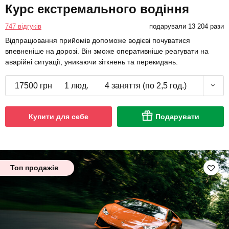
Курс екстремального водіння
747 відгуків
подарували 13 204 рази
Відпрацювання прийомів допоможе водієві почуватися
впевненіше на дорозі. Він зможе оперативніше реагувати на
аварійні ситуації, уникаючи зіткнень та перекидань.
17500 грн
1 люд.
4 заняття (по 2,5 год.)
Купити для себе
Подарувати
Топ продажів