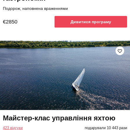
Подорож, наповнена враженнями
€2850
Дивитися програму
Майстер-клас управління яхтою
423 відгуки
подарували 10 443 рази