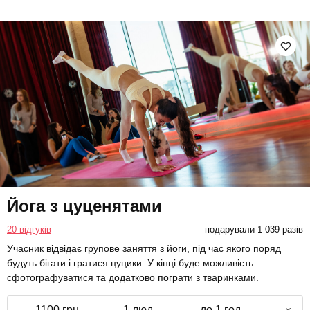
Йога з цуценятами
20 відгуків
подарували 1 039 разів
Учасник відвідає групове заняття з йоги, під час якого поряд
будуть бігати і гратися цуцики. У кінці буде можливість
сфотографуватися та додатково пограти з тваринками.
1100 грн
1 люд.
до 1 год.