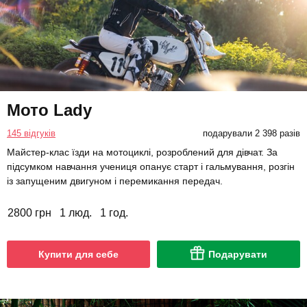
Мото Lady
145 відгуків
подарували 2 398 разів
Майстер-клас їзди на мотоциклі, розроблений для дівчат. За
підсумком навчання учениця опанує старт і гальмування, розгін
із запущеним двигуном і перемикання передач.
2800 грн
1 люд.
1 год.
Купити для себе
Подарувати