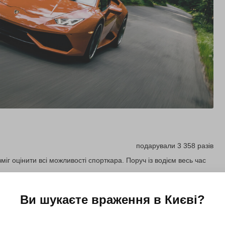
подарували 3 358 разів
іг оцінити всі можливості спорткара. Поруч із водієм весь час
Ви шукаєте враження в
Києві
?
Купити для себе
Подарувати