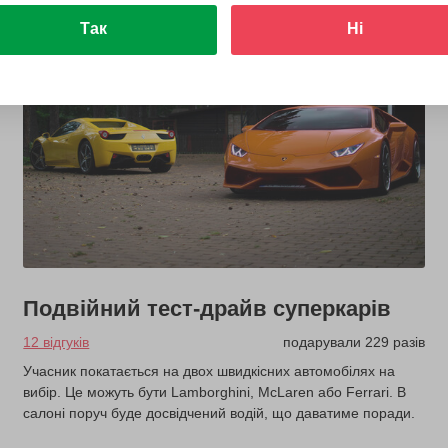
Так
Ні
Подвійний тест-драйв суперкарів
12 відгуків
подарували 229 разів
Учасник покатається на двох швидкісних автомобілях на
вибір. Це можуть бути Lamborghini, McLaren або Ferrari. В
салоні поруч буде досвідчений водій, що даватиме поради.