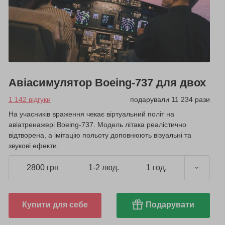
Авіасимулятор Boeing-737 для двох
1 142 відгуки
подарували 11 234 рази
На учасників враження чекає віртуальний політ на
авіатренажері Boeing-737. Модель літака реалістично
відтворена, а імітацію польоту доповнюють візуальні та
звукові ефекти.
2800 грн
1-2 люд.
1 год.
Купити для себе
Подарувати