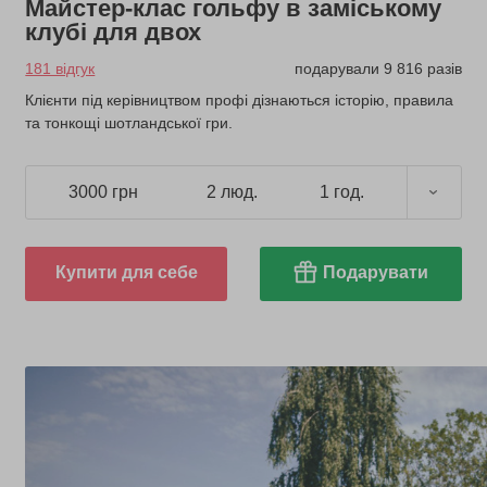
Майстер-клас гольфу в заміському
клубі для двох
181 відгук
подарували 9 816 разів
Клієнти під керівництвом профі дізнаються історію, правила
та тонкощі шотландської гри.
3000 грн
2 люд.
1 год.
Купити для себе
Подарувати