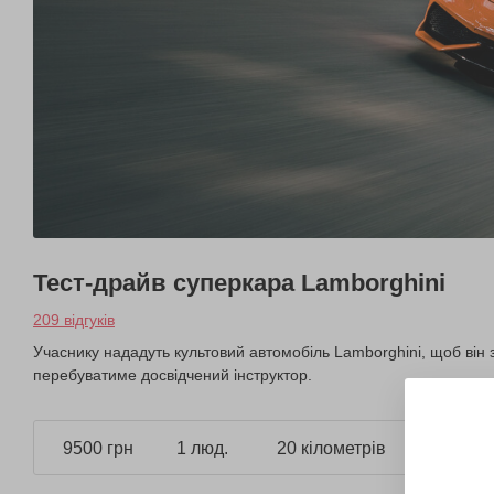
Тест-драйв суперкара Lamborghini
209 відгуків
Учаснику нададуть культовий автомобіль Lamborghini, щоб він зм
перебуватиме досвідчений інструктор.
9500 грн
1 люд.
20 кілометрів