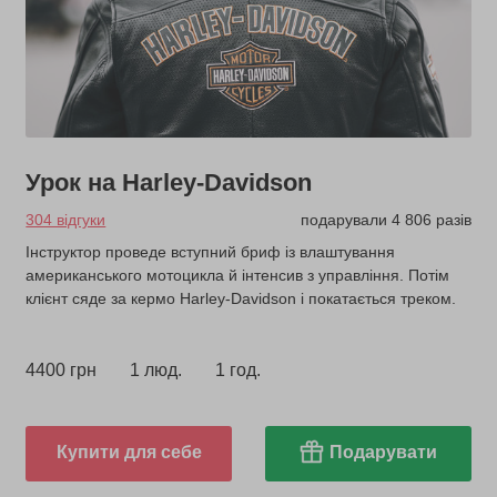
Урок на Harley-Davidson
304 відгуки
подарували 4 806 разів
Інструктор проведе вступний бриф із влаштування
американського мотоцикла й інтенсив з управління. Потім
клієнт сяде за кермо Harley-Davidson і покатається треком.
4400 грн
1 люд.
1 год.
Купити для себе
Подарувати