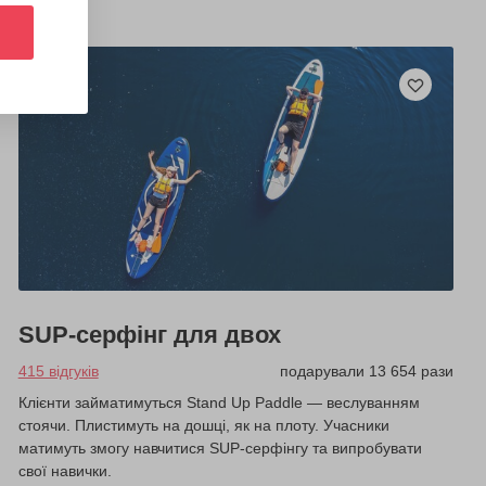
SUP-серфінг для двох
415 відгуків
подарували 13 654 рази
Клієнти займатимуться Stand Up Paddle — веслуванням
стоячи. Плистимуть на дошці, як на плоту. Учасники
матимуть змогу навчитися SUP-серфінгу та випробувати
свої навички.