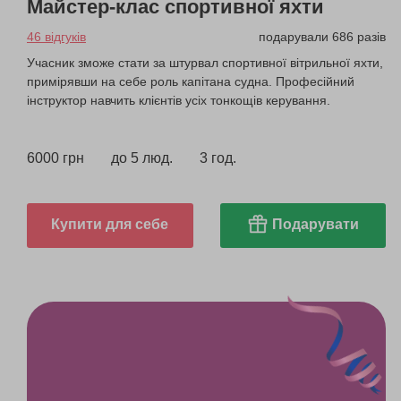
Майстер-клас спортивної яхти
46 відгуків
подарували 686 разів
Учасник зможе стати за штурвал спортивної вітрильної яхти,
примірявши на себе роль капітана судна. Професійний
інструктор навчить клієнтів усіх тонкощів керування.
6000 грн
до 5 люд.
3 год.
Купити для себе
Подарувати