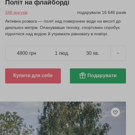
Політ на флайборді
348 відгуків
подарували 16 646 разів
Активна розвага — політ над поверхнею води на висоті до
декількох метрів. Опанувавши техніку, спортсмен спробує
піднятися над водою й утримати рівновагу в повітрі.
4800 грн
1 люд.
30 хв.
Купити для себе
Подарувати