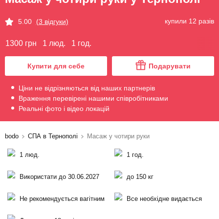
купили 12 разів
5.00
(3 відгуки)
1300 грн
1 люд.
1 год.
Купити для себе
Подарувати
Ціни не відрізняються від наших партнерів
Враження перевірені нашими співробітниками
Реальні фото і відео локацій
bodo
СПА в Тернополі
Масаж у чотири руки
1 люд.
1 год.
Використати до 30.06.2027
до 150 кг
Не рекомендується вагітним
Все необхідне видається