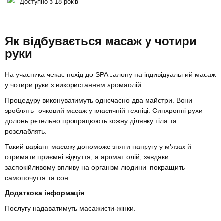
Доступно з 18 років
Як відбувається масаж у чотири
руки
На учасника чекає похід до SPA салону на індивідуальний масаж
у чотири руки з використанням аромаолій.
Процедуру виконуватимуть одночасно два майстри. Вони
зроблять точковий масаж у класичній техніці. Синхронні рухи
долонь ретельно пропрацюють кожну ділянку тіла та
розслаблять.
Такий варіант масажу допоможе зняти напругу у м’язах й
отримати приємні відчуття, а аромат олій, завдяки
заспокійливому впливу на організм людини, покращить
самопочуття та сон.
Додаткова інформація
Послугу надаватимуть масажисти-жінки.