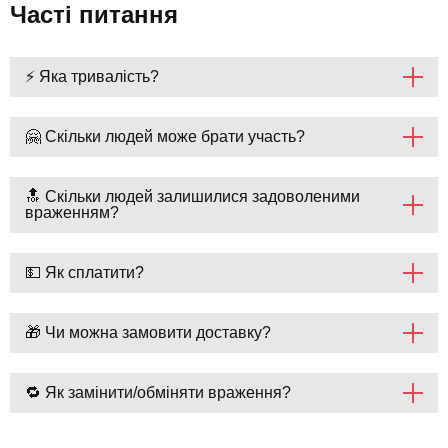
Часті питання
⚡ Яка тривалість?
🤗 Скільки людей може брати участь?
🔝 Скільки людей залишилися задоволеними
враженням?
💵 Як сплатити?
🎁 Чи можна замовити доставку?
🔁 Як замінити/обміняти враження?