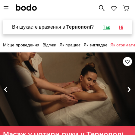
Ви шукаєте враження в
Тернополі
?
Так
Ні
Місце проведення
Відгуки
Як працює
Як виглядає
Як отримати
Масаж у чотири руки у Тернополі