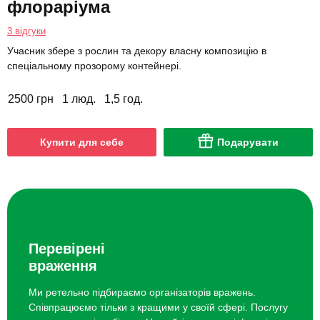
флораріума
3 відгуки
Учасник збере з рослин та декору власну композицію в
спеціальному прозорому контейнері.
2500 грн
1 люд.
1,5 год.
Купити для себе
Подарувати
Перевірені
враження
Ми ретельно підбираємо організаторів вражень.
Співпрацюємо тільки з кращими у своїй сфері. Послугу