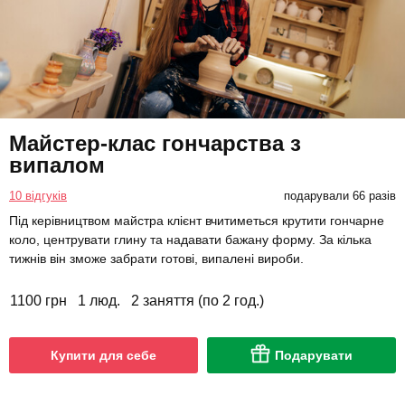
Майстер-клас гончарства з
випалом
10 відгуків
подарували 66 разів
Під керівництвом майстра клієнт вчитиметься крутити гончарне
коло, центрувати глину та надавати бажану форму. За кілька
тижнів він зможе забрати готові, випалені вироби.
1100 грн
1 люд.
2 заняття (по 2 год.)
Купити для себе
Подарувати