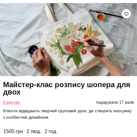
Майстер-клас розпису шопера для
двох
4 відгуки
подарували 17 разів
Клієнти відвідають творчий груповий урок, де створять екосумку
з особистим дизайном.
1500 грн
2 люд.
2 год.