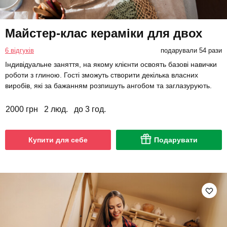
Майстер-клас кераміки для двох
6 відгуків
подарували 54 рази
Індивідуальне заняття, на якому клієнти освоять базові навички
роботи з глиною. Гості зможуть створити декілька власних
виробів, які за бажанням розпишуть ангобом та заглазурують.
2000 грн
2 люд.
до 3 год.
Купити для себе
Подарувати