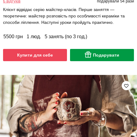
6 відгуків
подарували 54 рази
Клієнт відвідає серію майстер-класів. Перше заняття —
теоретичне: майстер розповість про особливості кераміки та
способи ліплення. Наступні уроки пройдуть практично.
5500 грн
1 люд.
5 занять (по 3 год.)
Купити для себе
Подарувати