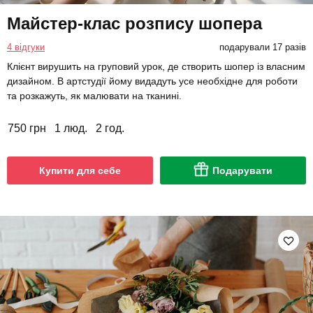
Майстер-клас розпису шопера
4 відгуки
подарували 17 разів
Клієнт вирушить на груповий урок, де створить шопер із власним
дизайном. В артстудії йому видадуть усе необхідне для роботи
та розкажуть, як малювати на тканині.
750 грн
1 люд.
2 год.
Купити для себе
Подарувати