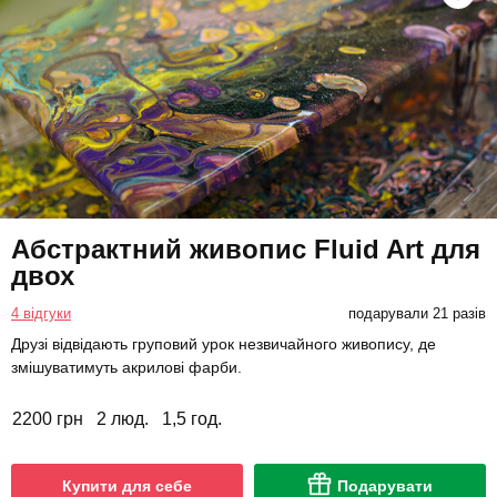
Абстрактний живопис Fluid Art для
двох
4 відгуки
подарували 21 разів
Друзі відвідають груповий урок незвичайного живопису, де
змішуватимуть акрилові фарби.
2200 грн
2 люд.
1,5 год.
Купити для себе
Подарувати