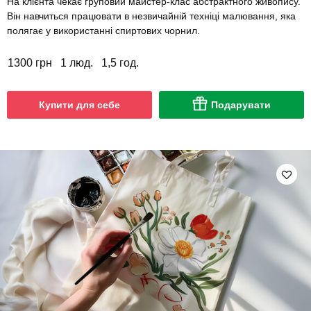
На клієнта чекає груповий майстер-клас абстрактного живопису.
Він навчиться працювати в незвичайній техніці малювання, яка
полягає у використанні спиртових чорнил.
1300 грн
1 люд.
1,5 год.
Купити для себе
Подарувати