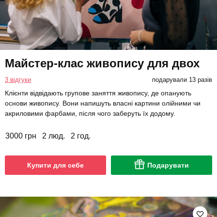
Майстер-клас живопису для двох
3 відгуки
подарували 13 разів
Клієнти відвідають групове заняття живопису, де опанують
основи живопису. Вони напишуть власні картини олійними чи
акриловими фарбами, після чого заберуть їх додому.
3000 грн
2 люд.
2 год.
Купити для себе
Подарувати