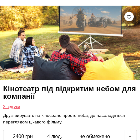
Кінотеатр під відкритим небом для
компанії
3 відгуки
Друзі вирушать на кіносеанс просто неба, де насолодяться
переглядом цікавого фільму.
2400 грн
4 люд.
не обмежено