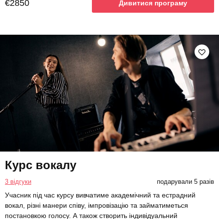
€2850
Дивитися програму
Курс вокалу
3 відгуки
подарували 5 разів
Учасник під час курсу вивчатиме академічний та естрадний
вокал, різні манери співу, імпровізацію та займатиметься
постановкою голосу. А також створить індивідуальний