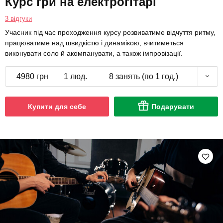
Курс гри на електрогітарі
3 відгуки
Учасник під час проходження курсу розвиватиме відчуття ритму,
працюватиме над швидкістю і динамікою, вчитиметься
виконувати соло й акомпанувати, а також імпровізації.
4980 грн
1 люд.
8 занять (по 1 год.)
Купити для себе
Подарувати