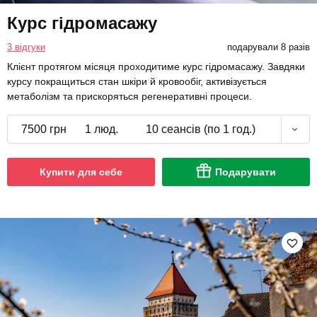
Курс гідромасажу
3 відгуки
подарували 8 разів
Клієнт протягом місяця проходитиме курс гідромасажу. Завдяки
курсу покращиться стан шкіри й кровообіг, активізується
метаболізм та прискоряться регенеративні процеси.
7500 грн
1 люд.
10 сеансів (по 1 год.)
Купити для себе
Подарувати