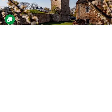
Тур замками Поділля для компанії
зі Львова
5 відгуків
подарували 79 разів
Компанія друзів вирушить гуляти стародавніми замками Поділля
та насолоджуватися природою.
7380 грн
4 люд.
2 дні (1 ніч)
Купити для себе
Подарувати