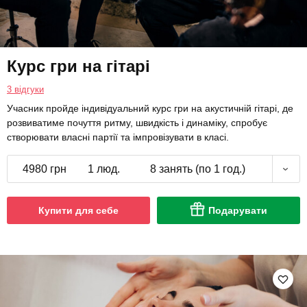
Курс гри на гітарі
3 відгуки
Учасник пройде індивідуальний курс гри на акустичній гітарі, де
розвиватиме почуття ритму, швидкість і динаміку, спробує
створювати власні партії та імпровізувати в класі.
4980 грн
1 люд.
8 занять (по 1 год.)
Купити для себе
Подарувати