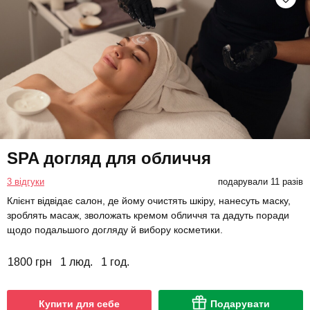
SPA догляд для обличчя
3 відгуки
подарували 11 разів
Клієнт відвідає салон, де йому очистять шкіру, нанесуть маску,
зроблять масаж, зволожать кремом обличчя та дадуть поради
щодо подальшого догляду й вибору косметики.
1800 грн
1 люд.
1 год.
Купити для себе
Подарувати