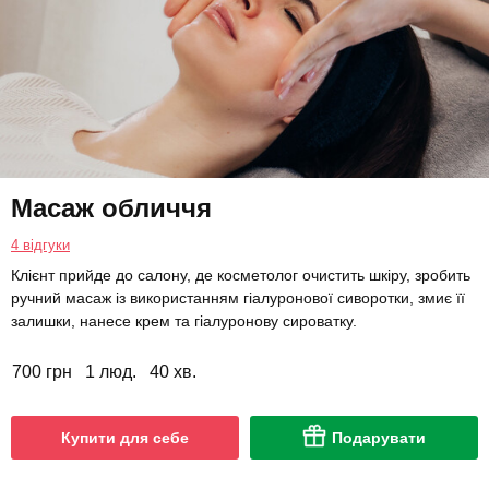
Масаж обличчя
4 відгуки
Клієнт прийде до салону, де косметолог очистить шкіру, зробить
ручний масаж із використанням гіалуронової сиворотки, змиє її
залишки, нанесе крем та гіалуронову сироватку.
700 грн
1 люд.
40 хв.
Купити для себе
Подарувати