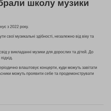
брали школу музики
нує з 2022 року.
и свої музикальні здібності, незалежно від віку та
від у викладанні музики для дорослих та дітей. До
підхід.
ріодично влаштовує концерти, куди можуть завітати
учасники можуть проявити себе та продемонструвати