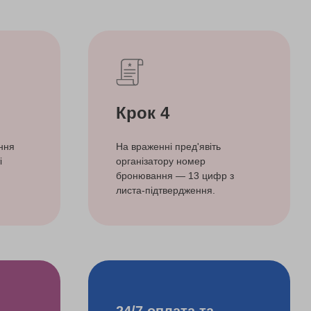
Крок 4
ння
На враженні пред'явіть
і
організатору номер
бронювання — 13 цифр з
листа-підтвердження.
24/7 оплата та