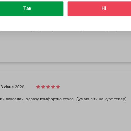
Так
Ні
5 лютого 2026
добалось, викладач дуже приємний, і все допомагав і підказував, з
23 січня 2026
й викладач, одразу комфортно стало. Думаю піти на курс тепер)