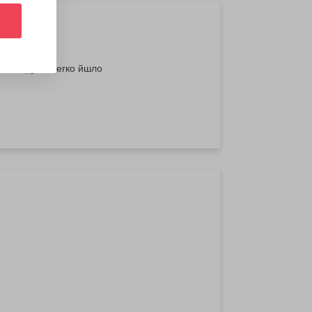
аняття дуже легко йшло