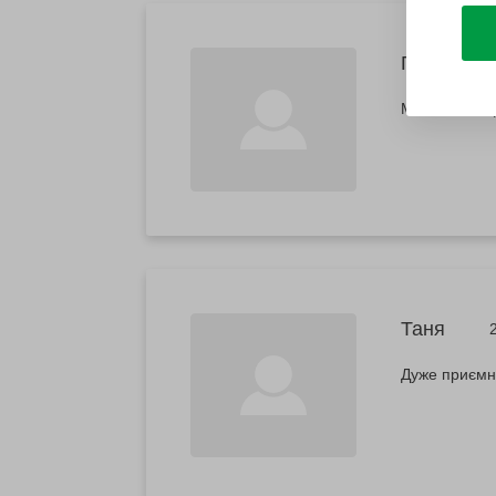
Галина
Мені все спо
Таня
Дуже приємни