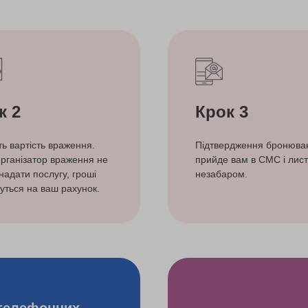
к 2
Крок 3
ть вартість враження.
Підтвердження бронюва
рганізатор враження не
прийде вам в СМС і лист
надати послугу, гроші
незабаром.
уться на ваш рахунок.
телефонних