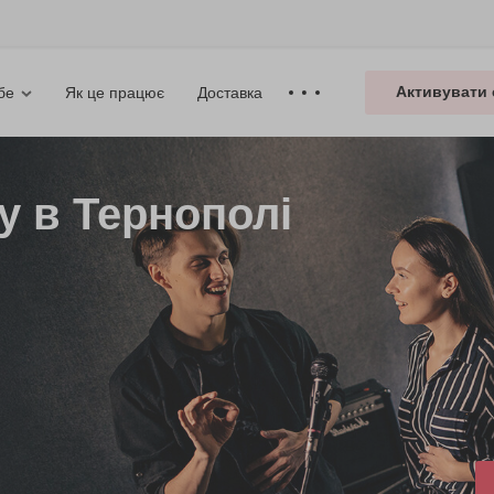
Активувати 
Як це працює
Доставка
бе
у в Тернополі