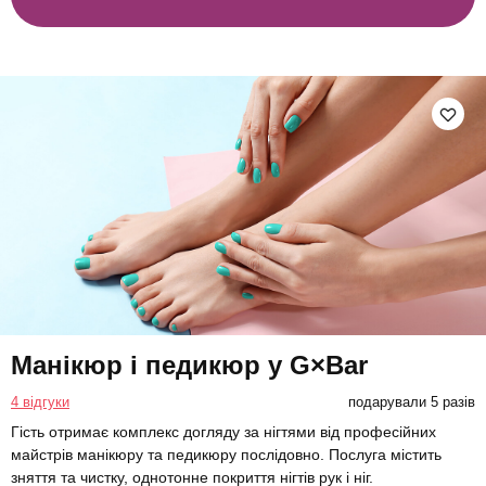
Манікюр і педикюр у G×Bar
4 відгуки
подарували 5 разів
Гість отримає комплекс догляду за нігтями від професійних
майстрів манікюру та педикюру послідовно. Послуга містить
зняття та чистку, однотонне покриття нігтів рук і ніг.