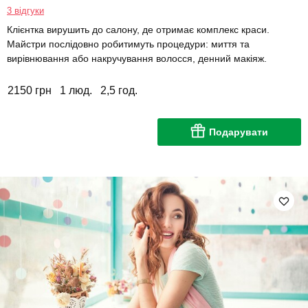
3 відгуки
Клієнтка вирушить до салону, де отримає комплекс краси.
Майстри послідовно робитимуть процедури: миття та
вирівнювання або накручування волосся, денний макіяж.
2150 грн
1 люд.
2,5 год.
Подарувати