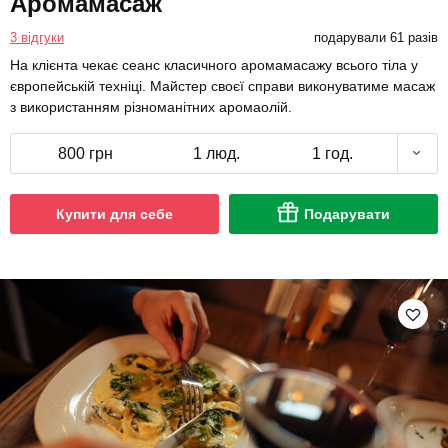
Аромамасаж
3 відгуки
подарували 61 разів
На клієнта чекає сеанс класичного аромамасажу всього тіла у
європейській техніці. Майстер своєї справи виконуватиме масаж
з використанням різноманітних аромаолій.
800 грн
1 люд.
1 год.
Купити для себе
Подарувати