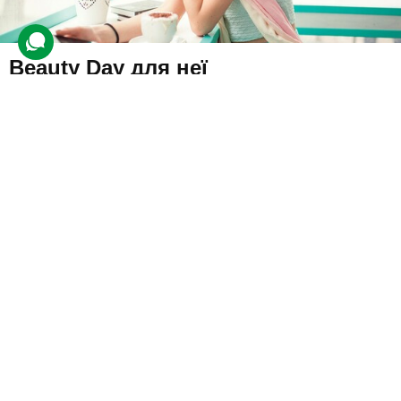
Beauty Day для неї
3 відгуки
Дівчина завітає на день краси у салон. Там на неї чекатимуть
різні майстри, які зроблять низку процедур: зокрема манікюр,
макіяж і накручування або брашинг волосся.
3250 грн
1 люд.
4 год.
Подарувати