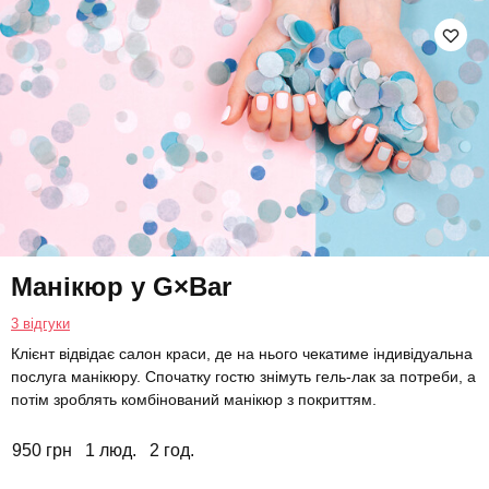
Манікюр у G×Bar
3 відгуки
Клієнт відвідає салон краси, де на нього чекатиме індивідуальна
послуга манікюру. Спочатку гостю знімуть гель-лак за потреби, а
потім зроблять комбінований манікюр з покриттям.
950 грн
1 люд.
2 год.