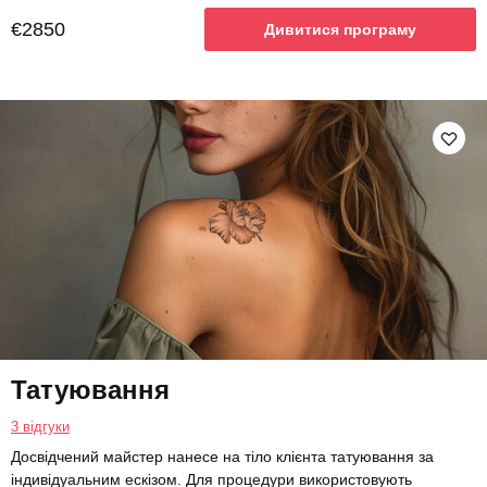
€2850
Дивитися програму
Татуювання
3 відгуки
Досвідчений майстер нанесе на тіло клієнта татуювання за
індивідуальним ескізом. Для процедури використовують