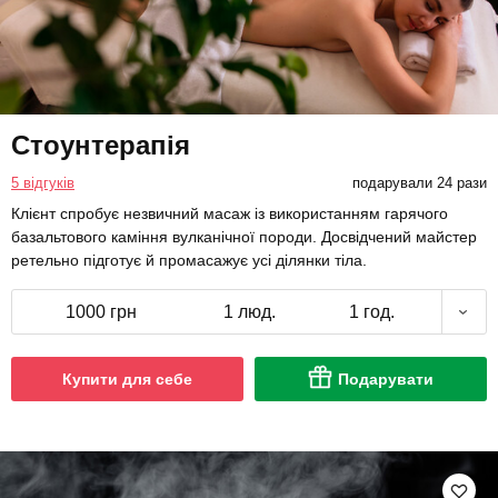
Стоунтерапія
5 відгуків
подарували 24 рази
Клієнт спробує незвичний масаж із використанням гарячого
базальтового каміння вулканічної породи. Досвідчений майстер
ретельно підготує й промасажує усі ділянки тіла.
1000 грн
1 люд.
1 год.
Купити для себе
Подарувати