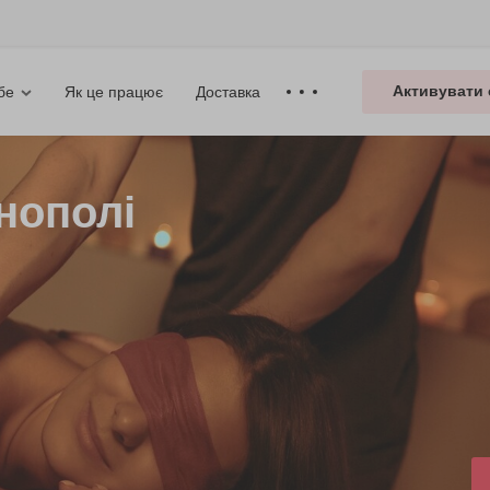
Активувати 
Як це працює
Доставка
бе
нополі