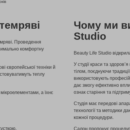
оків
 темряві
Чому ми ви
Studio
темряві. Проведення
ксимально комфортну
Beauty Life Studio відкрил
У студії краси та здоров’
ві європейської техніки й
тілом, поєднуючи традиції,
истовуватимуть теплу
використовують професійн
дає змогу ефективно впли
ознак старіння та підтрим
 мікроелементами, а їхнє
Студія має передові апара
технології та методики д
кожної процедури.
хусткою.
Салон пропонує процедури