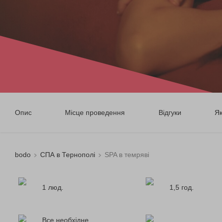
Опис
Місце проведення
Відгуки
Я
bodo
СПА в Тернополі
SPA в темряві
1 люд.
1,5 год.
Все необхідне