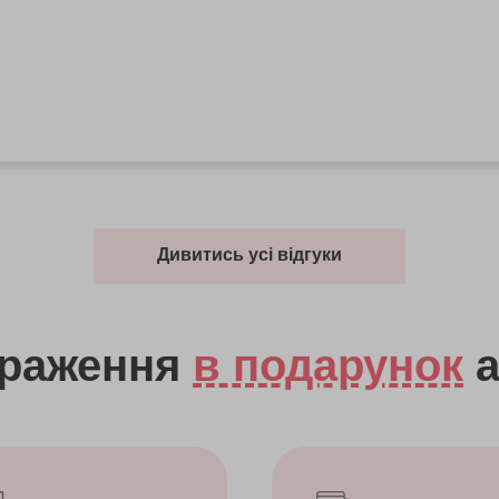
Дивитись усі відгуки
враження
в подарунок
а