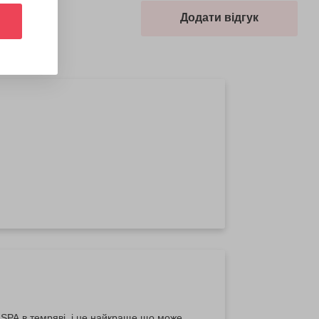
Додати відгук
SPA в темряві, і це найкраще що може