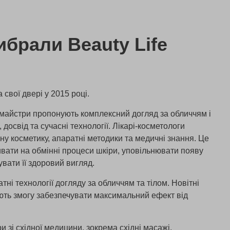
брали Beauty Life
а свої двері у 2015 році.
я майстри пропонують комплексний догляд за обличчям і
 досвід та сучасні технології. Лікарі-косметологи
у косметику, апаратні методики та медичні знання. Це
вати на обмінні процеси шкіри, уповільнювати появу
увати її здоровий вигляд.
тні технології догляду за обличчям та тілом. Новітні
ають змогу забезпечувати максимальний ефект від
 зі східної медицини, зокрема східні масажі,