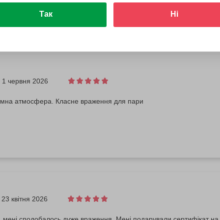
Так
Ні
1 червня 2026
ємна атмосфера. Класне враження для пари
23 квітня 2026
 мені сподобалось дуже враження. Мені подарували сертифікат на 