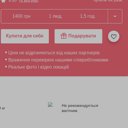
купили 64 рази
5.00
(6 відгуків)
1400 грн
1 люд.
1,5 год.
Купити для себе
Подарувати
Ціни не відрізняються від наших партнерів
Враження перевірені нашими співробітниками
Реальні фото і відео локацій
Не рекомендується
 кг
вагітним