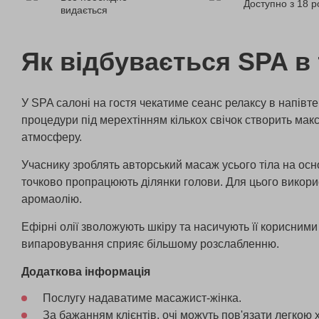
Доступно з 18 р
видається
Як відбувається SPA в
У SPA салоні на гостя чекатиме сеанс релаксу в напів
процедури під мерехтінням кількох свічок створить ма
атмосферу.
Учаснику зроблять авторський масаж усього тіла на осно
точково пропрацюють ділянки голови. Для цього викор
аромаолію.
Ефірні олії зволожують шкіру та насичують її корисними
випаровування сприяє більшому розслабленню.
Додаткова інформація
Послугу надаватиме масажист-жінка.
За бажанням клієнтів, очі можуть пов'язати легкою 