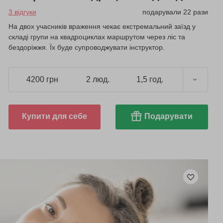
3 відгуки
подарували 22 рази
На двох учасників враження чекає екстремальний заїзд у
складі групи на квадроциклах маршрутом через ліс та
бездоріжжя. Їх буде супроводжувати інструктор.
4200 грн
2 люд.
1,5 год.
Купити для себе
Подарувати