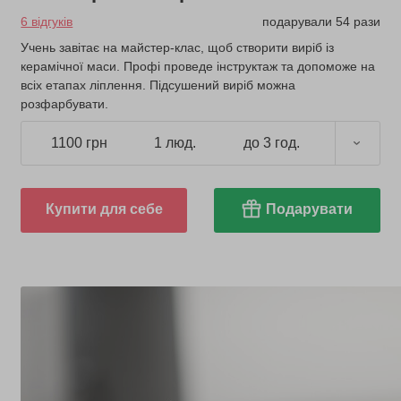
6 відгуків
подарували 54 рази
Учень завітає на майстер-клас, щоб створити виріб із
керамічної маси. Профі проведе інструктаж та допоможе на
всіх етапах ліплення. Підсушений виріб можна
розфарбувати.
1100 грн
1 люд.
до 3 год.
Купити для себе
Подарувати