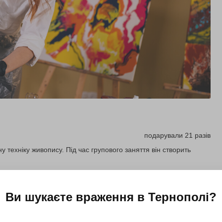
подарували 21 разів
у техніку живопису. Під час групового заняття він створить
Купити для себе
Подарувати
Ви шукаєте враження в
Тернополі
?