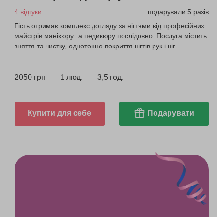
4 відгуки
подарували 5 разів
Гість отримає комплекс догляду за нігтями від професійних
майстрів манікюру та педикюру послідовно. Послуга містить
зняття та чистку, однотонне покриття нігтів рук і ніг.
2050 грн
1 люд.
3,5 год.
Купити для себе
Подарувати