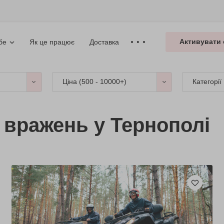
Активувати 
Як це працює
Доставка
бе
Ціна (
500 - 10000+
)
Категорії
і вражень у Тернополі