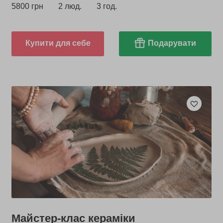
5800 грн
2 люд.
3 год.
Купити для себе
Подарувати
Майстер-клас кераміки