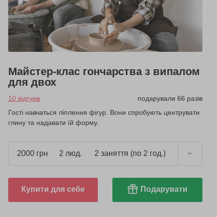
Майстер-клас гончарства з випалом
для двох
10 відгуків
подарували 66 разів
Гості навчаться ліплення фігур. Вони спробують центрувати
глину та надавати їй форму.
2000 грн
2 люд.
2 заняття (по 2 год.)
Купити для себе
Подарувати