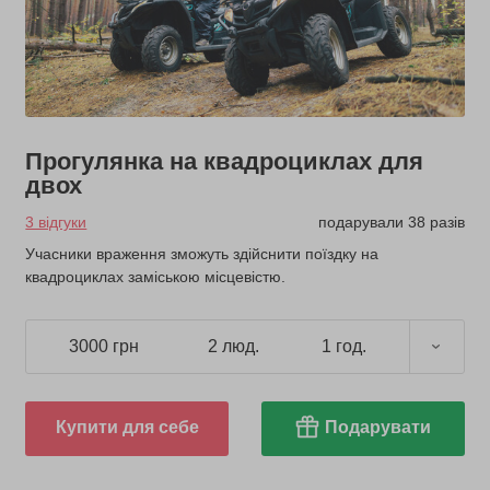
Прогулянка на квадроциклах для
двох
3 відгуки
подарували 38 разів
Учасники враження зможуть здійснити поїздку на
квадроциклах заміською місцевістю.
3000 грн
2 люд.
1 год.
Купити для себе
Подарувати