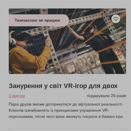
Тимчасово не працює
Занурення у світ VR-ігор для двох
3 відгуки
подарували 26 разів
Пара друзів зможе доторкнутися до віртуальної реальності.
Клієнтів ознайомлять із принципами управління VR-
персонажем, після чого вони зможуть пограти в бажані ігри.