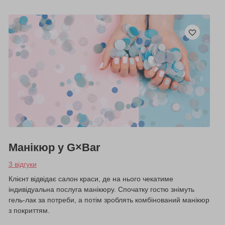
Манікюр у G×Bar
3 відгуки
Клієнт відвідає салон краси, де на нього чекатиме
індивідуальна послуга манікюру. Спочатку гостю знімуть
гель-лак за потреби, а потім зроблять комбінований манікюр
з покриттям.