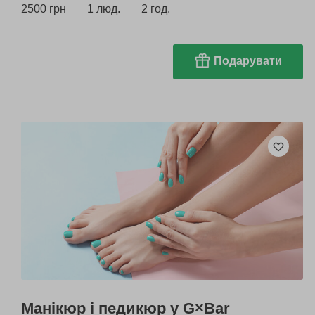
2500 грн
1 люд.
2 год.
Подарувати
Манікюр і педикюр у G×Bar