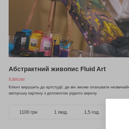
Абстрактний живопис Fluid Art
4 відгуки
Клієнт вирушить до артстудії, де він зможе опанувати незвичайн
авторську картину з допомогою рідкого акрилу.
1100 грн
1 люд.
1,5 год.