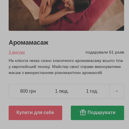
Аромамасаж
3 відгуки
подарували 61 разів
На клієнта чекає сеанс класичного аромамасажу всього тіла
у європейській техніці. Майстер своєї справи виконуватиме
масаж з використанням різноманітних аромаолій.
800 грн
1 люд.
1 год.
Купити для себе
Подарувати