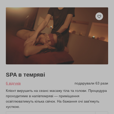
SPA в темряві
6 відгуків
подарували 63 рази
Клієнт вирушить на сеанс масажу тіла та голови. Процедура
проходитиме в напівтемряві — приміщення
освітлюватимуть кілька свічок. На бажання очі зав'яжуть
хусткою.