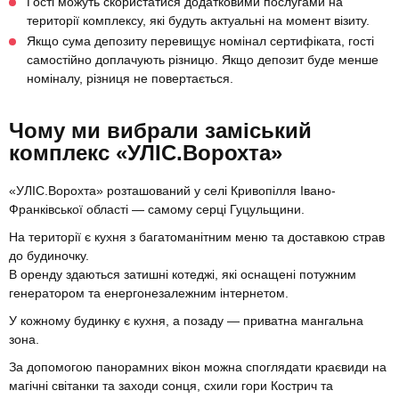
Гості можуть скористатися додатковими послугами на
території комплексу, які будуть актуальні на момент візиту.
Якщо сума депозиту перевищує номінал сертифіката, гості
самостійно доплачують різницю. Якщо депозит буде менше
номіналу, різниця не повертається.
Чому ми вибрали заміський
комплекс «УЛІС.Ворохта»
«УЛІС.Ворохта» розташований у селі Кривопілля Івано-
Франківської області — самому серці Гуцульщини.
На території є кухня з багатоманітним меню та доставкою страв
до будиночку.
В оренду здаються затишні котеджі, які оснащені потужним
генератором та енергонезалежним інтернетом.
У кожному будинку є кухня, а позаду — приватна мангальна
зона.
За допомогою панорамних вікон можна споглядати краєвиди на
магічні світанки та заходи сонця, схили гори Кострич та