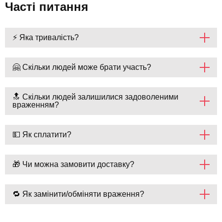
Часті питання
⚡ Яка тривалість?
🤗 Скільки людей може брати участь?
🔝 Скільки людей залишилися задоволеними
враженням?
💵 Як сплатити?
🎁 Чи можна замовити доставку?
🔁 Як замінити/обміняти враження?