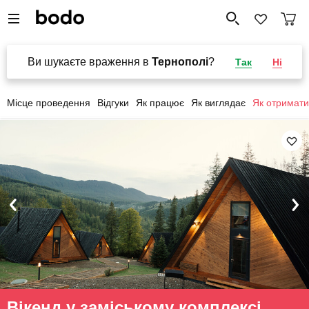
Ви шукаєте враження в
Тернополі
?
Так
Ні
Місце проведення
Відгуки
Як працює
Як виглядає
Як отримати
Вікенд у заміському комплексі