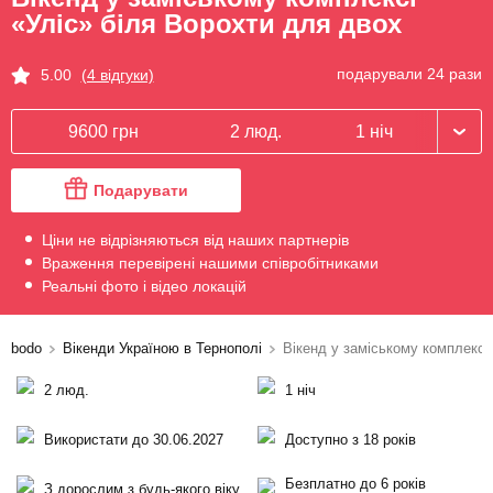
«Уліс» біля Ворохти для двох
подарували 24 рази
5.00
(4 відгуки)
9600 грн
2 люд.
1 ніч
Подарувати
Ціни не відрізняються від наших партнерів
Враження перевірені нашими співробітниками
Реальні фото і відео локацій
bodo
Вікенди Україною в Тернополі
Вікенд у заміському комплексі
2 люд.
1 ніч
Використати до 30.06.2027
Доступно з 18 років
Безплатно до 6 років
З дорослим з будь-якого віку