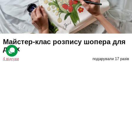
Майстер-клас розпису шопера для
двох
4 відгуки
подарували 17 разів
Клієнти відвідають творчий груповий урок, де створять екосумку
з особистим дизайном.
1500 грн
2 люд.
2 год.
Купити для себе
Подарувати