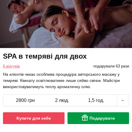
SPA в темряві для двох
6 відгуків
подарували 63 рази
На клієнтів чекає особлива процедура авторського масажу у
темряві. Кімнату освітлюватиме лише сяйво свічок. Майстри
використовуватимуть теплу ароматичну олію.
2800 грн
2 люд.
1,5 год.
Купити для себе
Подарувати