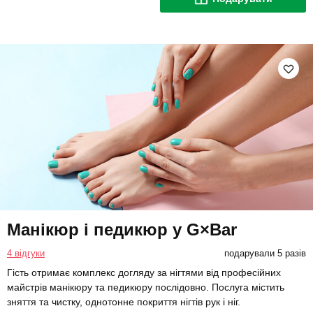
Манікюр і педикюр у G×Bar
4 відгуки
подарували 5 разів
Гість отримає комплекс догляду за нігтями від професійних
майстрів манікюру та педикюру послідовно. Послуга містить
зняття та чистку, однотонне покриття нігтів рук і ніг.