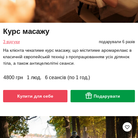
Курс масажу
3 відгуки
подарували 6 разів
На клієнта чекатиме курс масажу, що міститиме аромарелакс в
класичній європейській техніці з пропрацюванням усіх ділянок
тіла, а також антицелюлітні сеанси.
4800 грн
1 люд.
6 сеансів (по 1 год.)
Купити для себе
Подарувати