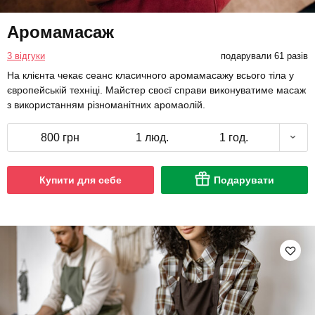
Аромамасаж
3 відгуки
подарували 61 разів
На клієнта чекає сеанс класичного аромамасажу всього тіла у
європейській техніці. Майстер своєї справи виконуватиме масаж
з використанням різноманітних аромаолій.
800 грн
1 люд.
1 год.
Купити для себе
Подарувати