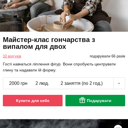
Майстер-клас гончарства з
випалом для двох
10 відгуків
подарували 66 разів
Гості навчаться ліплення фігур. Вони спробують центрувати
глину та надавати їй форму.
2000 грн
2 люд.
2 заняття (по 2 год.)
Купити для себе
Подарувати