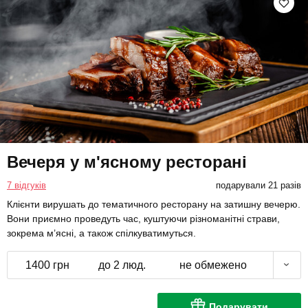
Вечеря у м'ясному ресторані
7 відгуків
подарували 21 разів
Клієнти вирушать до тематичного ресторану на затишну вечерю.
Вони приємно проведуть час, куштуючи різноманітні страви,
зокрема м’ясні, а також спілкуватимуться.
1400 грн
до 2 люд.
не обмежено
Подарувати