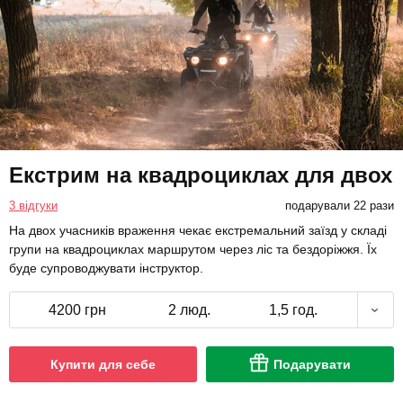
Екстрим на квадроциклах для двох
3 відгуки
подарували 22 рази
На двох учасників враження чекає екстремальний заїзд у складі
групи на квадроциклах маршрутом через ліс та бездоріжжя. Їх
буде супроводжувати інструктор.
4200 грн
2 люд.
1,5 год.
Купити для себе
Подарувати