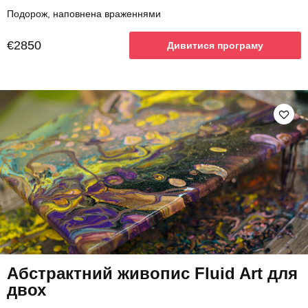
Подорож, наповнена враженнями
€2850
Дивитися програму
Абстрактний живопис Fluid Art для
двох