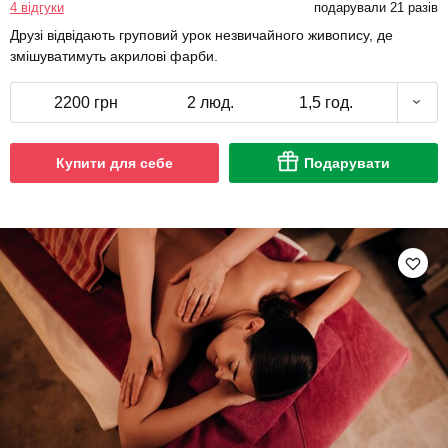
4 відгуки
подарували 21 разів
Друзі відвідають груповий урок незвичайного живопису, де
змішуватимуть акрилові фарби.
2200 грн
2 люд.
1,5 год.
Купити для себе
Подарувати