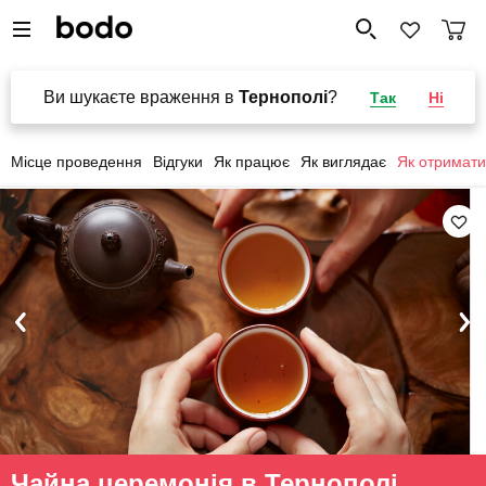
Ви шукаєте враження в
Тернополі
?
Так
Ні
Місце проведення
Відгуки
Як працює
Як виглядає
Як отримати
Чайна церемонія в Тернополі