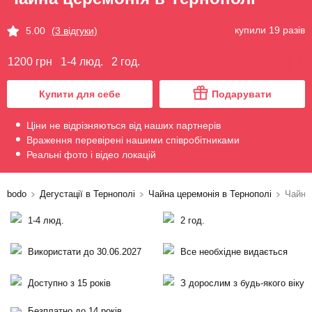
купили 19 разів
5.00
(3 відгуки)
1200 грн
1-4 люд.
2 год.
Купити для себе
Подарувати
Ціни не відрізняються від наших партнерів
Враження перевірені нашими співробітниками
Реальні фото і відео локацій
bodo
Дегустації в Тернополі
Чайна церемонія в Тернополі
Чайна
1-4 люд.
2 год.
Використати до 30.06.2027
Все необхідне видається
Доступно з 15 років
З дорослим з будь-якого віку
Безплатно до 14 років