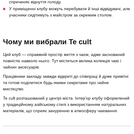
спричиняє відчуття голоду.
У приміщенні клубу можуть перебувати й інші відвідувачі, але
учасники сидітимуть з майстром за окремим столом.
Чому ми вибрали Te cult
Цей клуб — справжній простір життя з чаєм, адже заснований
повністю навколо нього. Тут міститься велика колекція чаю і
чайних аксесуарів.
Працівники закладу завжди відкриті до співпраці й дуже привітні
та готові поділитися будь-якими секретами про чайне
мистецтво.
Te cult розташований у центрі міста. Інтер'єр клубу оформлений
у традиційному азійському стилі з використанням натуральних
матеріалів, що сприяє зануренню в атмосферу чаювання.