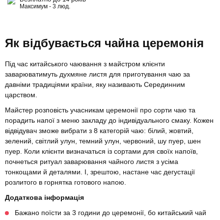
Максимум - 3 люд.
Як відбувається чайна церемонія
Під час китайського чаювання з майстром клієнти
заварюватимуть духмяне листя для приготування чаю за
давніми традиціями країни, яку називають Серединним
царством.
Майстер розповість учасникам церемонії про сорти чаю та
порадить напої з меню закладу до індивідуального смаку. Кожен
відвідувач зможе вибрати з 8 категорій чаю: білий, жовтий,
зелений, світлий улун, темний улун, червоний, шу пуер, шен
пуер. Коли клієнти визначаться із сортами для своїх напоїв,
почнеться ритуал заварювання чайного листя з усіма
тонкощами й деталями. І, зрештою, настане час дегустації
розлитого в горнятка готового напою.
Додаткова інформація
Бажано поїсти за 3 години до церемонії, бо китайський чай