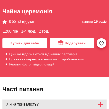
Чайна церемонія
купили 19 разів
5.00
(3 відгуки)
1200 грн
1-4 люд.
2 год.
Купити для себе
Подарувати
Ціни не відрізняються від наших партнерів
Враження перевірені нашими співробітниками
Реальні фото і відео локацій
Часті питання
⚡ Яка тривалість?