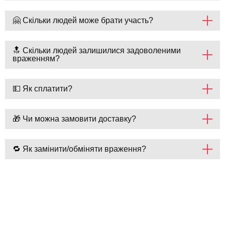
🤗 Скільки людей може брати участь?
🔝 Скільки людей залишилися задоволеними
враженням?
💵 Як сплатити?
🎁 Чи можна замовити доставку?
🔁 Як замінити/обміняти враження?