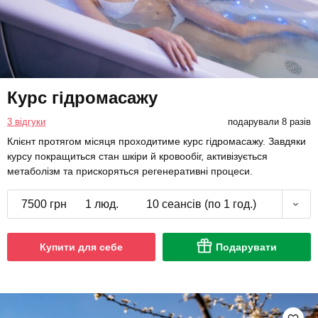
Курс гідромасажу
3 відгуки
подарували 8 разів
Клієнт протягом місяця проходитиме курс гідромасажу. Завдяки
курсу покращиться стан шкіри й кровообіг, активізується
метаболізм та прискоряться регенеративні процеси.
7500 грн
1 люд.
10 сеансів (по 1 год.)
Купити для себе
Подарувати