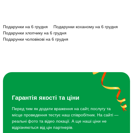
Подарунки на 6 грудня
Подарунки коханому на 6 грудня
Подарунки хлопчику на 6 грудня
Майстер-клас флористики
2500 грн
Подарунки чоловікові на 6 грудня
Подарунки чоловіку на 6 грудня
Майстер-клас створення флораріума
5000 грн
Подарунки хлопцю на 6 грудня
Чому вибирають bodo?
для двох
Топ 20 ідей що подарувати на 6 грудня
Татуювання
2500 грн
Вечеря в італійському ресторані
4000 грн
Гарантія якості та ціни
Перед тим як додати враження на сайт, послугу та
місце проведення тестує наш співробітник. На сайті —
реальні фото та відео локації. А ще наші ціни не
відрізняються від цін партнерів.