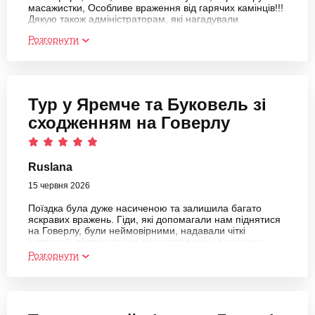
Тур у Яремче та Буковель зі
сходженням на Говерлу
Ruslana
15 червня 2026
Поїздка була дуже насиченою та залишила багато
яскравих вражень. Гіди, які допомагали нам піднятися
на Говерлу, були неймовірними, надавали чіткі
інструкції, підтримували та мотивували на кожному
етапі маршруту. Також приємно вразили працівники
Розгорнути
Галицького прикордонного парку - привітні, професійні.
Щиро дякую всім, хто зробив цю подорож такою
цікавою та комфортною.
Театральний вікенд у Львові
для двох