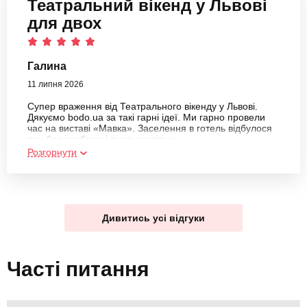
Галина
11 липня 2026
Супер враження від Театрального вікенду у Львові.
Дякуємо bodo.ua за такі гарні ідеї. Ми гарно провели
час на виставі «Мавка». Заселення в готель відбулося
теж без проблем і дуже привітно.
Розгорнути
Дивитись усі відгуки
Часті питання
🥇 Які товари на сторінці Подарунки на 6 грудня
найпопулярніші?