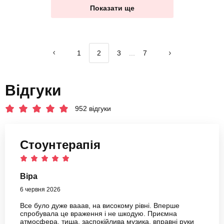
1
2
3
...
7
Відгуки
952 відгуки
Стоунтерапія
Віра
6 червня 2026
Все було дуже вааав, на високому рівні. Вперше
спробувала це враження і не шкодую. Приємна
атмосфера, тиша, заспокійлива музика, вправні руки
масажистки, Особливе враження від гарячих камінців!!!
Дякую також адміністраторам, які нагадували
повідомленнями про те, щоб не забути про враження.
Розгорнути
Рекомендую 😍