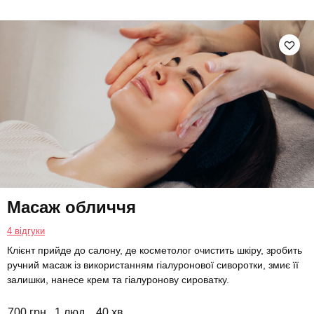
Масаж обличчя
4 відгуки
Клієнт прийде до салону, де косметолог очистить шкіру, зробить
ручний масаж із використанням гіалуронової сиворотки, змиє її
залишки, нанесе крем та гіалуронову сироватку.
700 грн
1 люд.
40 хв.
Купити для себе
Подарувати