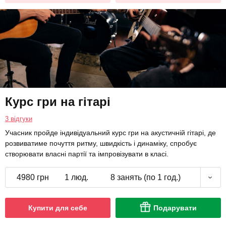
Курс гри на гітарі
3 відгуки
Учасник пройде індивідуальний курс гри на акустичній гітарі, де
розвиватиме почуття ритму, швидкість і динаміку, спробує
створювати власні партії та імпровізувати в класі.
4980 грн
1 люд.
8 занять (по 1 год.)
Купити для себе
Подарувати