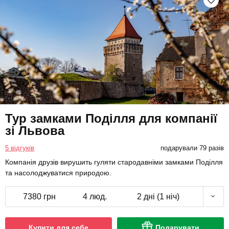
Тур замками Поділля для компанії
зі Львова
5 відгуків
подарували 79 разів
Компанія друзів вирушить гуляти стародавніми замками Поділля
та насолоджуватися природою.
7380 грн
4 люд.
2 дні (1 ніч)
Купити для себе
Подарувати