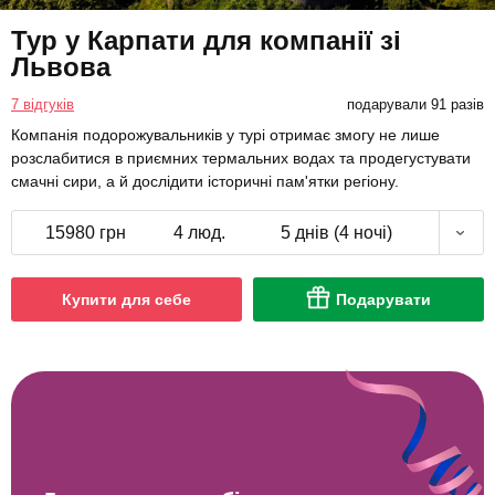
7 відгуків
подарували 91 разів
Компанія подорожувальників у турі отримає змогу не лише
розслабитися в приємних термальних водах та продегустувати
смачні сири, а й дослідити історичні пам'ятки регіону.
15980 грн
4 люд.
5 днів (4 ночі)
Купити для себе
Подарувати
5 вражень на вибір
Додайте в подарунок до 5 вражень, щоб точно вгадати!
Отримувач сам вибере та відвідає бажану послугу.