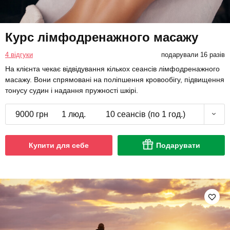
4 відгуки
подарували 16 разів
На клієнта чекає відвідування кількох сеансів лімфодренажного
масажу. Вони спрямовані на поліпшення кровообігу, підвищення
тонусу судин і надання пружності шкірі.
9000 грн
1 люд.
10 сеансів (по 1 год.)
Купити для себе
Подарувати