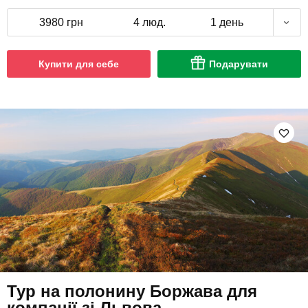
Купити для себе
Подарувати
Тур на полонину Боржава для
компанії зі Львова
6 відгуків
подарували 90 разів
Компанія мандрівників побачить краєвиди полонини, шлях до