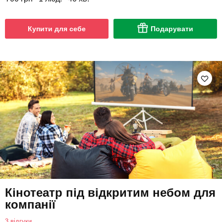
Кінотеатр під відкритим небом для
компанії
3 відгуки
Друзі вирушать на кіносеанс просто неба, де насолодяться
переглядом цікавого фільму.