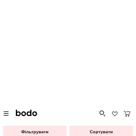
Курс гри на електрогітарі
3 відгуки
Учасник під час проходження курсу розвиватиме відчуття ритму,
працюватиме над швидкістю і динамікою, вчитиметься
виконувати соло й акомпанувати, а також імпровізації.
4980 грн
1 люд.
8 занять (по 1 год.)
Купити для себе
Подарувати