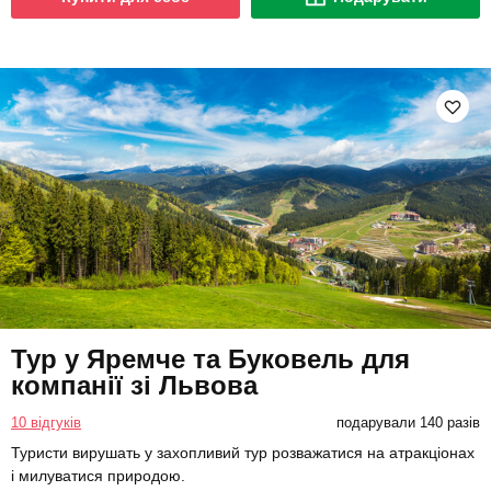
Тур у Яремче та Буковель для
компанії зі Львова
10 відгуків
подарували 140 разів
Туристи вирушать у захопливий тур розважатися на атракціонах
і милуватися природою.
3980 грн
4 люд.
1 день