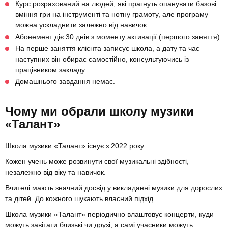
Курс розрахований на людей, які прагнуть опанувати базові
вміння гри на інструменті та нотну грамоту, але програму
можна ускладнити залежно від навичок.
Абонемент діє 30 днів з моменту активації (першого заняття).
На перше заняття клієнта записує школа, а дату та час
наступних він обирає самостійно, консультуючись із
працівником закладу.
Домашнього завдання немає.
Чому ми обрали школу музики
«Талант»
Школа музики «Талант» існує з 2022 року.
Кожен учень може розвинути свої музикальні здібності,
незалежно від віку та навичок.
Вчителі мають значний досвід у викладанні музики для дорослих
та дітей. До кожного шукають власний підхід.
Школа музики «Талант» періодично влаштовує концерти, куди
можуть завітати близькі чи друзі, а самі учасники можуть