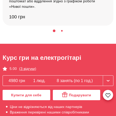
поштомат або відділення згідно з графіком роботи
«Нової пошти».
100 грн
Курс гри на електрогітарі
5.00
(3 відгуки)
4980 грн
1 люд.
8 занять (по 1 год.)
Купити для себе
Подарувати
Ціни не відрізняються від наших партнерів
Враження перевірені нашими співробітниками