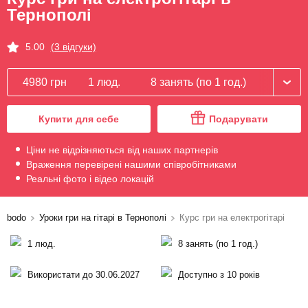
Тернополі
5.00
(3 відгуки)
4980 грн
1 люд.
8 занять (по 1 год.)
Купити для себе
Подарувати
Ціни не відрізняються від наших партнерів
Враження перевірені нашими співробітниками
Реальні фото і відео локацій
bodo
Уроки гри на гітарі в Тернополі
Курс гри на електрогітарі
1 люд.
8 занять (по 1 год.)
Використати до 30.06.2027
Доступно з 10 років