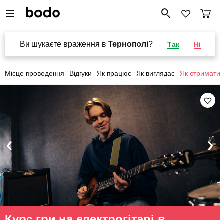
Ви шукаєте враження в
Тернополі
?
Так
Ні
Місце проведення
Відгуки
Як працює
Як виглядає
Як отримати
Курс гри на електрогітарі в