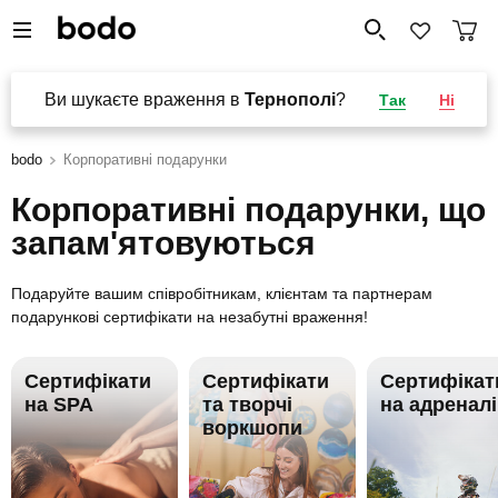
Ви шукаєте враження в
Тернополі
?
Так
Ні
bodo
Корпоративні подарунки
Корпоративні подарунки, що
запам'ятовуються
Подаруйте вашим співробітникам, клієнтам та партнерам
подарункові сертифікати на незабутні враження!
Сертифікати
Сертифікати
Сертифікат
на SPA
та творчі
на адренал
воркшопи