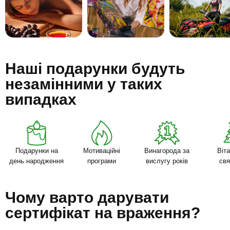
Наші подарунки будуть
незамінними у таких
випадках
Подарунки на
Мотиваційні
Винагорода за
Віта
день народження
програми
вислугу років
св
Чому варто дарувати
сертифікат на враження?