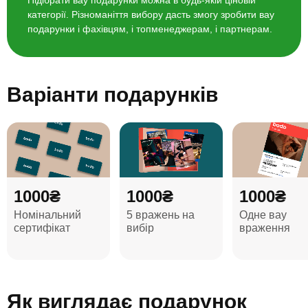
Підібрати вау подарунки можна в будь-якій ціновій
категорії. Різноманіття вибору дасть змогу зробити вау
подарунки і фахівцям, і топменеджерам, і партнерам.
Варіанти подарунків
1000₴
1000₴
1000₴
Номінальний
5 вражень на
Одне вау
сертифікат
вибір
враження
Як виглядає
подарунок