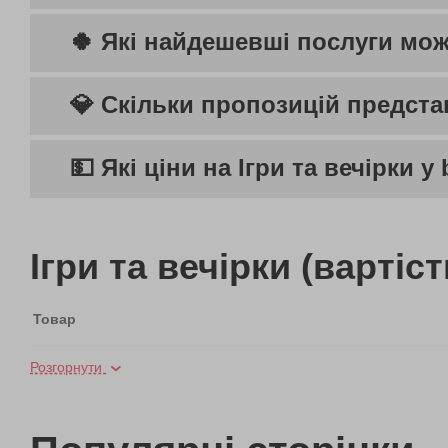
🍀 Які найдешевші послуги можн
💎 Скільки пропозицій представ
💵 Які ціни на Ігри та вечірки у
Ігри та вечірки (вартіс
Товар
Розгорнути
Кінотеатр під відкритим небом для компанії
Кінотеатр під відкритим небом для компанії