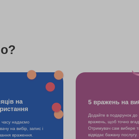
1200 грн
900 грн
750 грн
do?
500 грн
сяців на
5 вражень на ви
ристання
Додайте в подарунок до 
вражень, щоб точно вгад
и часу надаємо
Отримувач сам вибере т
ачу на вибір, запис і
відвідає бажану послугу.
ування враження.