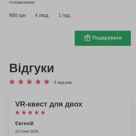
головоломки.
900 грн
4 люд.
1 год.
Подарувати
Відгуки
6 відгуків
VR-квест для двох
Євгеній
23 січня 2026