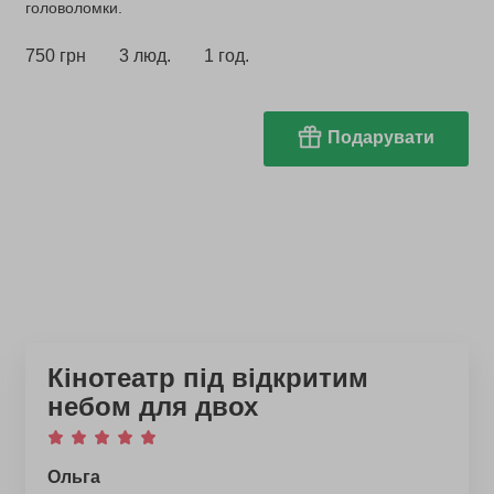
головоломки.
750 грн
3 люд.
1 год.
Подарувати
Кінотеатр під відкритим
небом для двох
Ольга