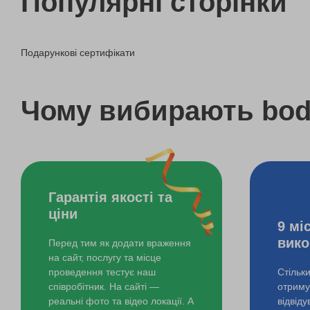
Популярні сторінки
Кінотеатр під відкритим небом для двох
Подарункові сертифікати
VR-квест для компанії
VR-квест для компанії
Чому вибирають bo
VR-квест для двох
Гарантія якості та
ціни
9 мі
вико
Перед тим як додати враження
на сайт, послугу та місце
проведення тестує наш
Стільк
співробітник. На сайті —
отримув
реальні фото та відео локації. А
відвід