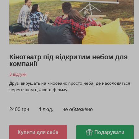
Кінотеатр під відкритим небом для
компанії
3 відгуки
Друзі вирушать на кіносеанс просто неба, де насолодяться
переглядом цікавого фільму.
2400 грн
4 люд.
не обмежено
Купити для себе
Подарувати