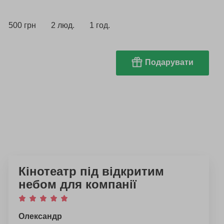
500 грн
2 люд.
1 год.
Подарувати
Кінотеатр під відкритим
небом для компанії
Олександр