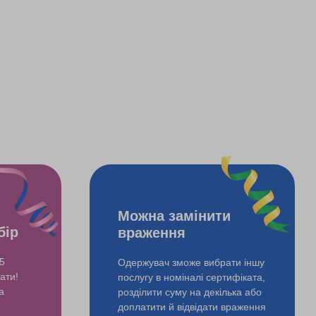
Можна замінити
бір
враження
5
Одержувач зможе вибрати іншу
ати!
послугу в номіналі сертифіката,
а
розділити суму на декілька або
доплатити й відвідати враження