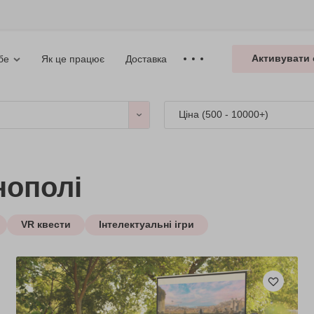
Активувати 
Як це працює
Доставка
бе
Ціна (
500 - 10000+
)
нополі
VR квести
Інтелектуальні ігри