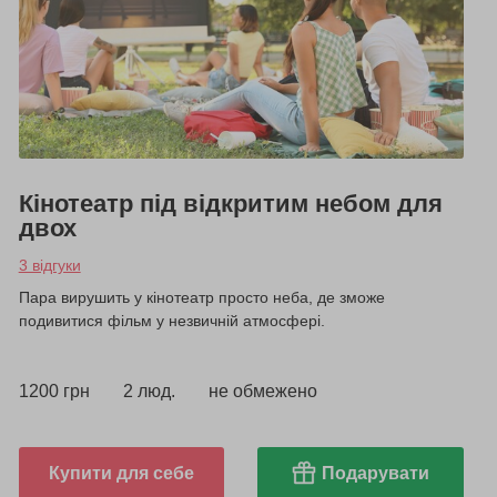
Кінотеатр під відкритим небом для
двох
3 відгуки
Пара вирушить у кінотеатр просто неба, де зможе
подивитися фільм у незвичній атмосфері.
1200 грн
2 люд.
не обмежено
Купити для себе
Подарувати