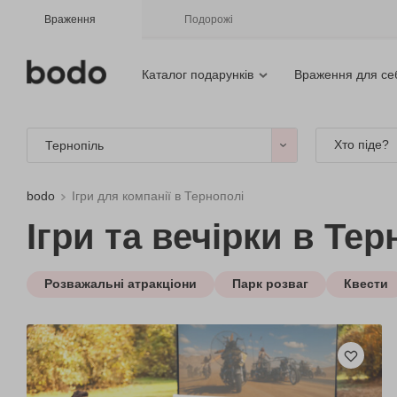
Враження
Подорожі
Каталог подарунків
Враження для се
Хто піде?
Тернопіль
bodo
Ігри для компанії в Тернополі
Ігри та вечірки в Тер
Розважальні атракціони
Парк розваг
Квести