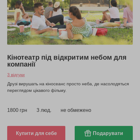
Кінотеатр під відкритим небом для
компанії
3 відгуки
Друзі вирушать на кіносеанс просто неба, де насолодяться
переглядом цікавого фільму.
1800 грн
3 люд.
не обмежено
Купити для себе
Подарувати