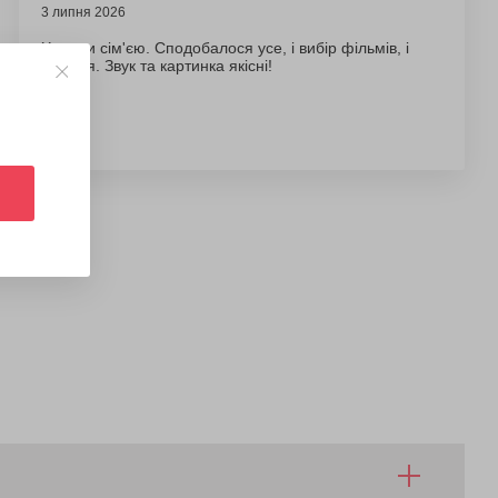
3 липня 2026
Ходили сім'єю. Сподобалося усе, і вибір фільмів, і
локація. Звук та картинка якісні!