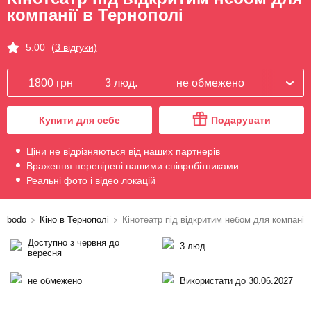
компанії в Тернополі
5.00
(3 відгуки)
1800 грн
3 люд.
не обмежено
Купити для себе
Подарувати
Ціни не відрізняються від наших партнерів
Враження перевірені нашими співробітниками
Реальні фото і відео локацій
bodo
Кіно в Тернополі
Кінотеатр під відкритим небом для компанії
Доступно з червня до
3 люд.
вересня
не обмежено
Використати до 30.06.2027