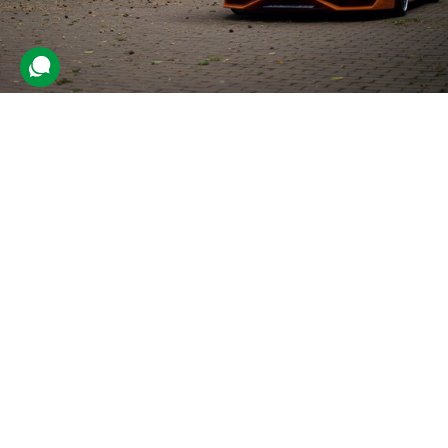
Подвійний тест-драйв суперкарів
12 відгуків
подарували 229 разів
Учасник покатається на двох швидкісних автомобілях на вибір.
Це можуть бути Lamborghini, McLaren або Ferrari. В салоні
поруч буде досвідчений водій, що даватиме поради.
19000 грн
1 люд.
по 20 кілометрів
Купити для себе
Подарувати