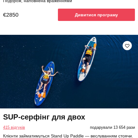
Подорож, наповнена враженнями
€2850
Дивитися програму
SUP-серфінг для двох
415 відгуків
подарували 13 654 рази
Клієнти займатимуться Stand Up Paddle — веслуванням стоячи.