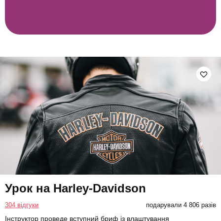
Урок на Harley-Davidson
304 відгуки
подарували 4 806 разів
Інструктор проведе вступний бриф із влаштування