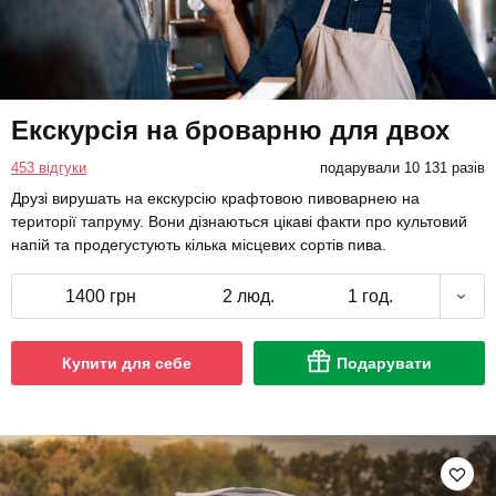
Екскурсія на броварню для двох
453 відгуки
подарували 10 131 разів
Друзі вирушать на екскурсію крафтовою пивоварнею на
території тапруму. Вони дізнаються цікаві факти про культовий
напій та продегустують кілька місцевих сортів пива.
1400 грн
2 люд.
1 год.
Купити для себе
Подарувати