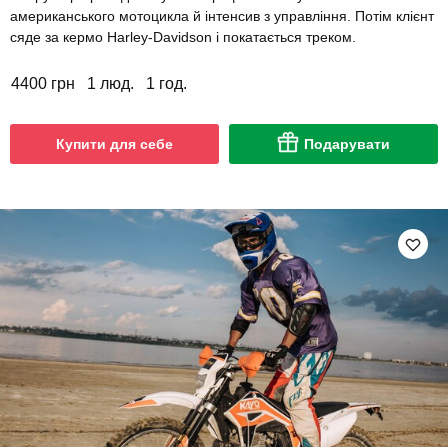
американського мотоцикла й інтенсив з управління. Потім клієнт
сяде за кермо Harley-Davidson і покатається треком.
4400 грн
1 люд.
1 год.
Купити для себе
Подарувати