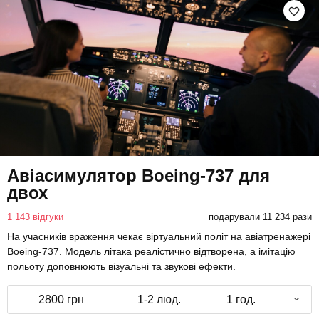
Авіасимулятор Boeing-737 для
двох
1 143 відгуки
подарували 11 234 рази
На учасників враження чекає віртуальний політ на авіатренажері
Boeing-737. Модель літака реалістично відтворена, а імітацію
польоту доповнюють візуальні та звукові ефекти.
2800 грн
1-2 люд.
1 год.