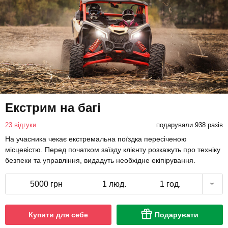
Екстрим на багі
23 відгуки
подарували 938 разів
На учасника чекає екстремальна поїздка пересіченою
місцевістю. Перед початком заїзду клієнту розкажуть про техніку
безпеки та управління, видадуть необхідне екіпірування.
5000 грн
1 люд.
1 год.
Купити для себе
Подарувати