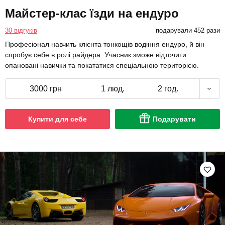
Майстер-клас їзди на ендуро
30 відгуків
подарували 452 рази
Професіонал навчить клієнта тонкощів водіння ендуро, й він
спробує себе в ролі райдера. Учасник зможе відточити
опановані навички та покататися спеціальною територією.
3000 грн
1 люд.
2 год.
Купити для себе
Подарувати