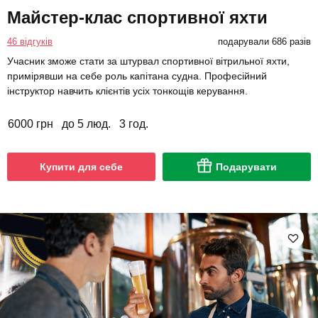
Майстер-клас спортивної яхти
46 відгуків
подарували 686 разів
Учасник зможе стати за штурвал спортивної вітрильної яхти,
примірявши на себе роль капітана судна. Професійний
інструктор навчить клієнтів усіх тонкощів керування.
6000 грн
до 5 люд.
3 год.
Купити для себе
Подарувати