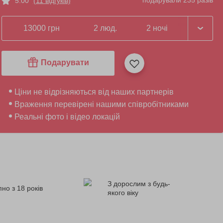
подарували 235 разів
5.00
(11 відгуків)
13000 грн
2 люд.
2 ночі
Подарувати
Ціни не відрізняються від наших партнерів
Враження перевірені нашими співробітниками
Реальні фото і відео локацій
З дорослим з будь-
но з 18 років
якого віку