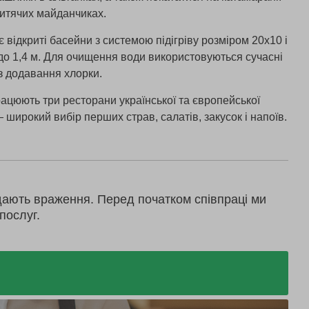
дитячих майданчиках.
 відкриті басейни з системою підігріву розміром 20х10 і
 до 1,4 м. Для очищення води використовуються сучасні
ез додавання хлорки.
рацюють три ресторани української та європейської
 широкий вибір перших страв, салатів, закусок і напоїв.
дають враження. Перед початком співпраці ми
послуг.