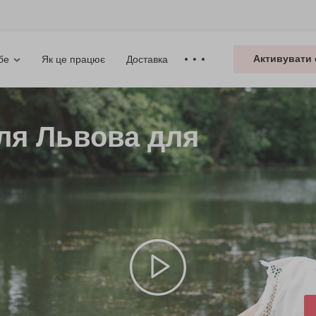
Активувати 
Як це працює
Доставка
бе
іля Львова для