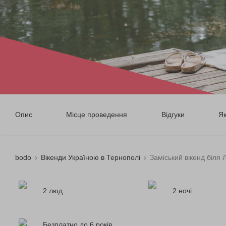
Опис
Місце проведення
Відгуки
Я
bodo
Вікенди Україною в Тернополі
Заміський вікенд біля 
2 люд.
2 ночі
Безплатно до 6 років