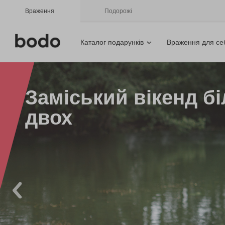
Враження
Подорожі
Каталог подарунків
Враження для се
Заміський вікенд б
двох