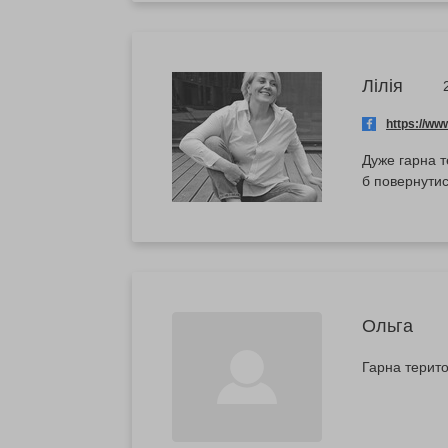
Лілія
https://w
Дуже гарна т
б повернутис
Ольга
Гарна терито