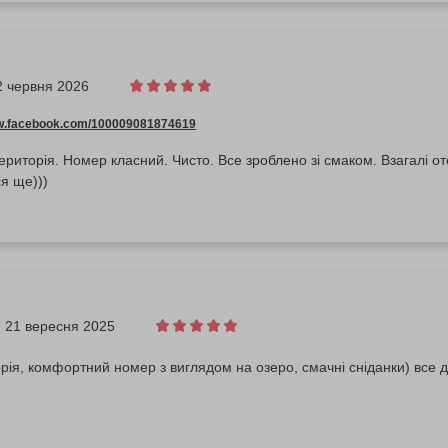
2 червня 2026
ww.facebook.com/100009081874619
ериторія. Номер класний. Чисто. Все зроблено зі смаком. Взагалі оте
я ще)))
21 вересня 2025
рія, комфортний номер з виглядом на озеро, смачні сніданки) все д