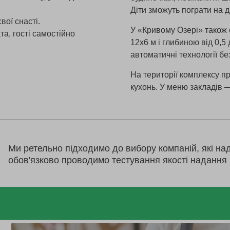
Діти зможуть пограти на 
вої снасті.
У «Кривому Озері» також є
а, гості самостійно
12х6 м і глибиною від 0,5
автоматичні технології б
На території комплексу п
кухонь. У меню закладів —
Ми ретельно підходимо до вибору компаній, які на
обов'язково проводимо тестування якості надання 