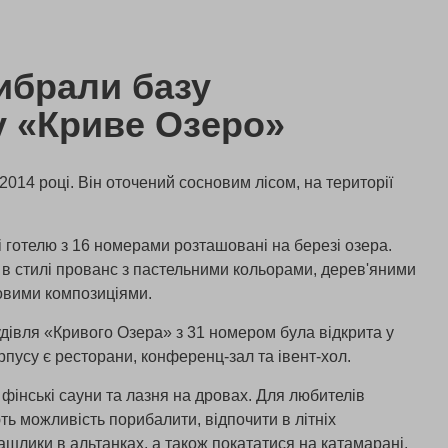
ибрали базу
у «Криве Озеро»
2014 році. Він оточений сосновим лісом, на території
і готелю з 16 номерами розташовані на березі озера.
й в стилі прованс з пастельними кольорами, дерев'яними
ковими композиціями.
івля «Кривого Озера» з 31 номером була відкрита у
орпусу є ресторани, конференц-зал та івент-хол.
 фінські сауни та лазня на дровах. Для любителів
ть можливість порибалити, відпочити в літніх
шлики в альтанках, а також покататися на катамарані.