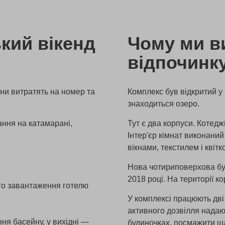
кий вікенд
Чому ми в
відпочинк
они витратять на номер та
Комплекс був відкритий у 
знаходиться озеро.
ння на катамарані,
Тут є два корпуси. Котедж
Інтер'єр кімнат виконани
вікнами, текстилем і квіт
Нова чотириповерхова буд
2018 році. На території к
ого завантаження готелю
У комплексі працюють дві
активного дозвілля надаю
ння басейну, у вихідні —
будиночках, посмажити ша