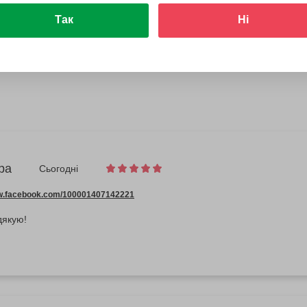
Так
Ні
ра
Сьогодні
ww.facebook.com/100001407142221
дякую!