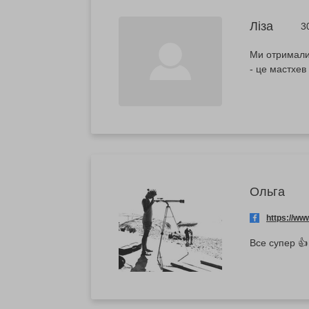
Ліза
3
Ми отримали 
- це мастхев
Ольга
https://w
Все супер 