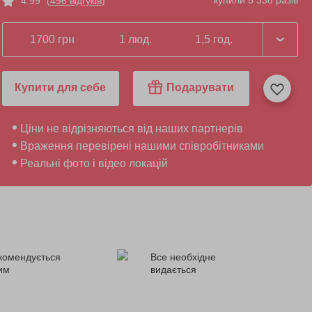
купили 5 338 разів
4.99
(496 відгуків)
1700 грн
1 люд.
1,5 год.
Купити для себе
Подарувати
Ціни не відрізняються від наших партнерів
Враження перевірені нашими співробітниками
Реальні фото і відео локацій
комендується
Все необхідне
ним
видається