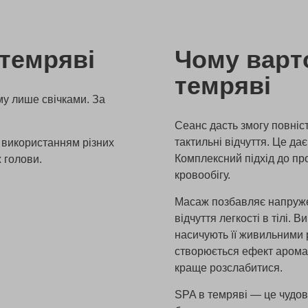
 темряві
Чому варт
темряві
му лише свічками. За
Сеанс дасть змогу повніс
тактильні відчуття. Це да
 використанням різних
Комплексний підхід до п
 голови.
кровообігу.
Масаж позбавляє напружен
відчуття легкості в тілі.
насичують її живильними 
створюється ефект аромат
краще розслабитися.
SPA в темряві — це чудов