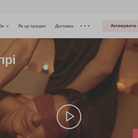
Активувати 
Як це працює
Доставка
бе
прі