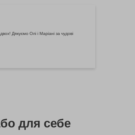
вох! Дякуємо Олі і Маріані за чудові
бо
для себе