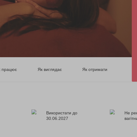
к працює
Як виглядає
Як отримати
Використати до
Не ре
30.06.2027
вагіт