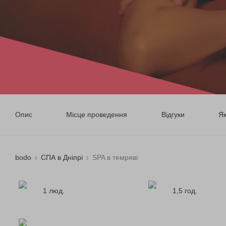
Опис
Місце проведення
Відгуки
Я
bodo
СПА в Дніпрі
SPA в темряві
1 люд.
1,5 год.