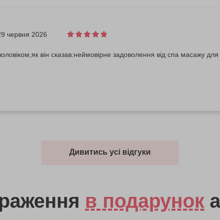
29 червня 2026
оловіком,як він сказав:неймовірне задоволення від спа масажу для д
Дивитись усі відгуки
враження
в подарунок
а