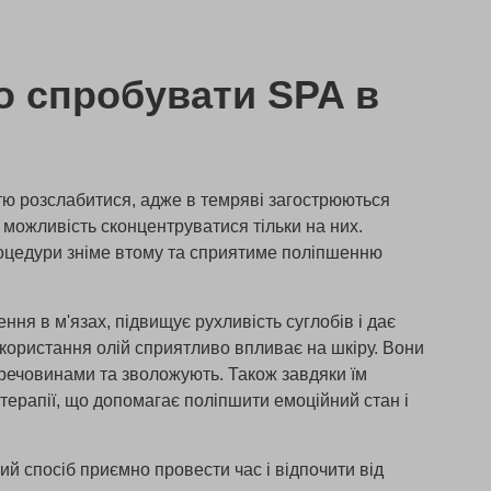
о спробувати SPA в
тю розслабитися, адже в темряві загострюються
є можливість сконцентруватися тільки на них.
роцедури зніме втому та сприятиме поліпшенню
ня в м'язах, підвищує рухливість суглобів і дає
 Використання олій сприятливо впливає на шкіру. Вони
речовинами та зволожують. Також завдяки їм
ерапії, що допомагає поліпшити емоційний стан і
ий спосіб приємно провести час і відпочити від