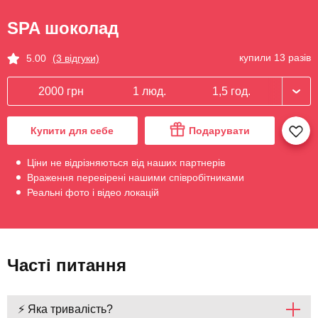
SPA шоколад
купили 13 разів
5.00
(3 відгуки)
2000 грн
1 люд.
1,5 год.
Купити для себе
Подарувати
Ціни не відрізняються від наших партнерів
Враження перевірені нашими співробітниками
Реальні фото і відео локацій
Часті питання
⚡ Яка тривалість?