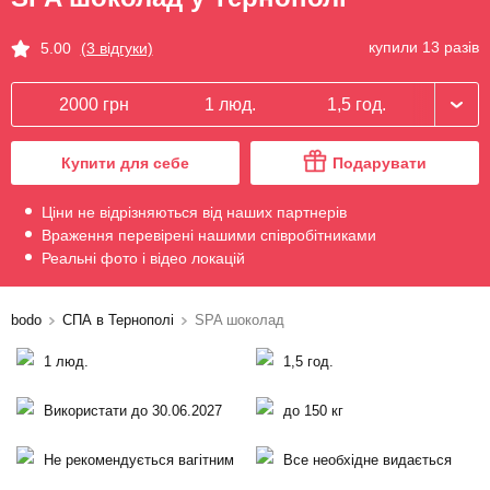
купили 13 разів
5.00
(3 відгуки)
2000 грн
1 люд.
1,5 год.
Купити для себе
Подарувати
Ціни не відрізняються від наших партнерів
Враження перевірені нашими співробітниками
Реальні фото і відео локацій
bodo
СПА в Тернополі
SPA шоколад
1 люд.
1,5 год.
Використати до 30.06.2027
до 150 кг
Не рекомендується вагітним
Все необхідне видається