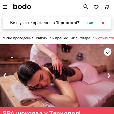
Ви шукаєте враження в
Тернополі
?
Так
Ні
Місце проведення
Відгуки
Як працює
Як виглядає
Як отримати
SPA шоколад у Тернополі