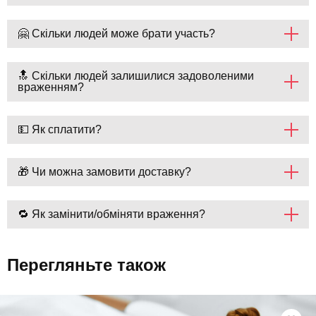
🤗 Скільки людей може брати участь?
🔝 Скільки людей залишилися задоволеними
враженням?
💵 Як сплатити?
🎁 Чи можна замовити доставку?
🔁 Як замінити/обміняти враження?
Перегляньте також