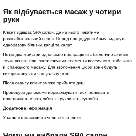
Як відбувається масаж у чотири
руки
Клієнт відвідає SPA салон, де на нього чекатиме
розслаблювальний сеанс. Перед процедурою йому видадуть
одноразову білизну, капці та халат.
Потім два майстри одночасно пропрацюють біологічно активні
точки всього тіла, застосовуючи елементи класичного, тайського
й іспанського масажу. Для зволоження шкіри вони будуть
використовувати спеціальну олію.
Після сеансу клієнт зможе прийняти душ.
Процедура допоможе нормалізувати тиск, поліпшити
еластичність м'язів, зв'язок і рухливість суглобів.
Додаткова інформація
У салоні є масажисти чоловіки та жінки.
Чому ми вибрали SPA салон