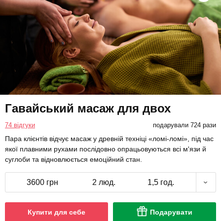
Гавайський масаж для двох
74 відгуки
подарували 724 рази
Пара клієнтів відчує масаж у древній техніці «ломі-ломі», під час
якої плавними рухами послідовно опрацьовуються всі м'язи й
суглоби та відновлюється емоційний стан.
3600 грн
2 люд.
1,5 год.
Купити для себе
Подарувати