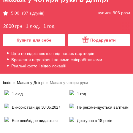
купили 903 рази
5.00
(97 відгуків)
2800 грн
1 люд.
1 год.
Купити для себе
Подарувати
Ціни не відрізняються від наших партнерів
Враження перевірені нашими співробітниками
Реальні фото і відео локацій
bodo
Масаж у Дніпрі
Масаж у чотири руки
1 люд.
1 год.
Використати до 30.06.2027
Не рекомендується вагітним
Все необхідне видається
Доступно з 18 років