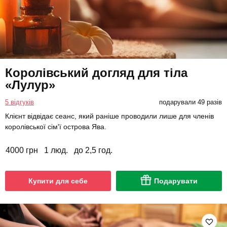
Королівський догляд для тіла
«Лулур»
5 відгуків
подарували 49 разів
Клієнт відвідає сеанс, який раніше проводили лише для членів
королівської сім'ї острова Ява.
4000 грн
1 люд.
до 2,5 год.
Купити для себе
Подарувати