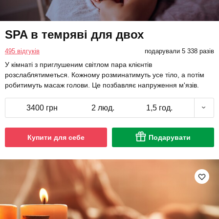
SPA в темряві для двох
495 відгуків
подарували 5 338 разів
У кімнаті з приглушеним світлом пара клієнтів
розслаблятиметься. Кожному розминатимуть усе тіло, а потім
робитимуть масаж голови. Це позбавляє напруження м'язів.
3400 грн
2 люд.
1,5 год.
Купити для себе
Подарувати