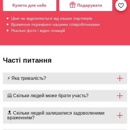
Купити для себе
Подарувати
Ціни не відрізняються від наших партнерів
Враження перевірені нашими співробітниками
Реальні фото і відео локацій
Часті питання
⚡ Яка тривалість?
🤗 Скільки людей може брати участь?
🔝 Скільки людей залишилися задоволеними
враженням?