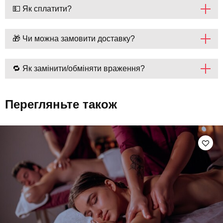
💵 Як сплатити?
🎁 Чи можна замовити доставку?
🔁 Як замінити/обміняти враження?
Перегляньте також