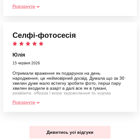
дівчатка (візажист та фотограф) допомогли
розслабитися, зануритися у атмосферу та побут
Розгорнути
нашого народу і подарували чудовий настрій ❤️‍🔥
Дуууууже дякую за таку можливість 👏🙏🫶
Селфі-фотосесія
Юлія
15 червня 2026
Отримали враження як подарунок на день
народження, це неймовірний досвід. Думала що за 30
хвилин дуже мало встигну зробити фото, перші пару
хвилин входили в азарт а далі все як в тумані,
реквізити, образи і море задоволення та чудова
атмосфера. Неймовірно привітний колектив, під час
Розгорнути
запису уточнювали деталі та давали відповіді на усі
питання. Обов'язково прийду ще щоб зробити ще
більше краси
Дивитись усі відгуки