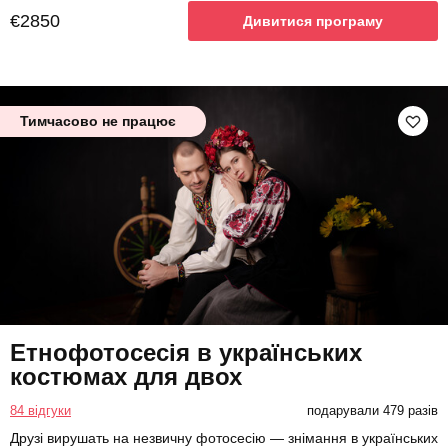
€2850
Дивитися програму
Тимчасово не працює
Етнофотосесія в українських
костюмах для двох
84 відгуки
подарували 479 разів
Друзі вирушать на незвичну фотосесію — знімання в українських