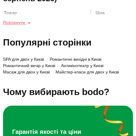
Товар
Ціна
Розгорнути
Фотосесія для двох
16500 грн
Популярні сторінки
Фотосесія Open Air для двох
4600 грн
SPA для двох у Києві
Романтичні вихідні в Києві
Експрес-фотосесія для двох
4300 грн
Романтичний вечір у Києві
Антикінотеатр у Києві
Масаж для двох у Києві
Майстер-класи для двох у Києві
Селфі-фотосесія
1200 грн
Фотосесія Love Story у Києві
Романтичні ресторани в Києві
Заміський відпочинок під Києвом на вихідні
Чому вибирають bodo?
Екоготелі під Києвом
Селфі-фотосесія
1600 грн
Селфі-фотосесія
2700 грн
Гарантія якості та ціни