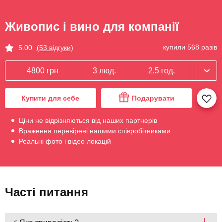
Живопис і вино для компанії
купили 568 разів
5.00
(53 відгуки)
4800 грн
3 люд.
2,5 год.
Купити для себе
Подарувати
Ціни не відрізняються від наших партнерів
Враження перевірені нашими співробітниками
Реальні фото і відео локацій
Часті питання