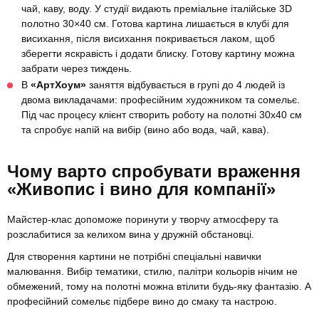
чай, каву, воду. У студії видають преміальне італійське 3D
полотно 30×40 см. Готова картина лишається в клубі для
висихання, після висихання покривається лаком, щоб
зберегти яскравість і додати блиску. Готову картину можна
забрати через тиждень.
В
«АртХоум»
заняття відбувається в групі до 4 людей із
двома викладачами: професійним художником та сомельє.
Під час процесу клієнт створить роботу на полотні 30х40 см
та спробує напій на вибір (вино або вода, чай, кава).
Чому варто спробувати враження
«Живопис і вино для компанії»
Майстер-клас допоможе поринути у творчу атмосферу та
розслабитися за келихом вина у дружній обстановці.
Для створення картини не потрібні спеціальні навички
малювання. Вибір тематики, стилю, палітри кольорів нічим не
обмежений, тому на полотні можна втілити будь-яку фантазію. А
професійний сомельє підбере вино до смаку та настрою.