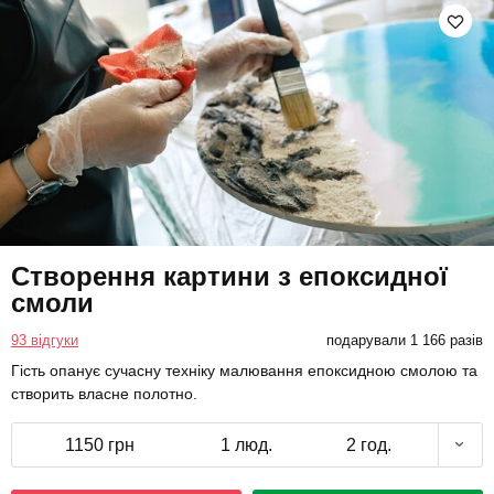
Створення картини з епоксидної
смоли
93 відгуки
подарували 1 166 разів
Гість опанує сучасну техніку малювання епоксидною смолою та
створить власне полотно.
1150 грн
1 люд.
2 год.