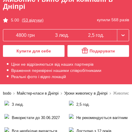
Дніпрі
купили 568 разів
5.00
(53 відгуки)
4800 грн
3 люд.
2,5 год.
Купити для себе
Подарувати
Ціни не відрізняються від наших партнерів
Враження перевірені нашими співробітниками
Реальні фото і відео локацій
bodo
Майстер-класи в Дніпрі
Уроки живопису в Дніпрі
Живопис і
3 люд.
2,5 год.
Використати до 30.06.2027
Не рекомендується вагітним
Все необхідне видається
Доступно з 12 років