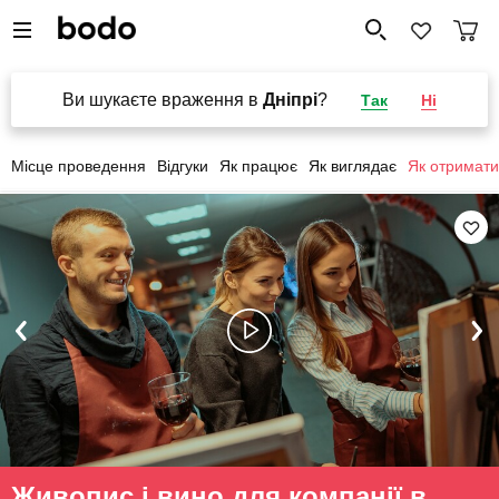
Ви шукаєте враження в
Дніпрі
?
Так
Ні
Місце проведення
Відгуки
Як працює
Як виглядає
Як отримати
Живопис і вино для компанії в