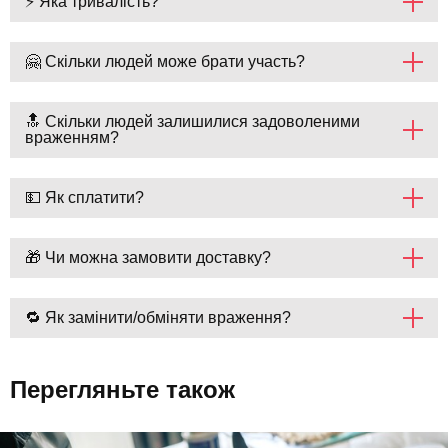
⚡ Яка тривалість?
🤗 Скільки людей може брати участь?
🔝 Скільки людей залишилися задоволеними
враженням?
💵 Як сплатити?
🎁 Чи можна замовити доставку?
🔁 Як замінити/обміняти враження?
Перегляньте також