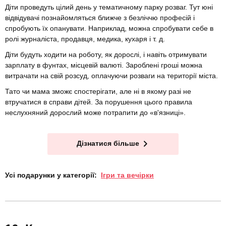
Діти проведуть цілий день у тематичному парку розваг. Тут юні
відвідувачі познайомляться ближче з безліччю професій і
спробують їх опанувати. Наприклад, можна спробувати себе в
ролі журналіста, продавця, медика, кухаря і т. д.
Діти будуть ходити на роботу, як дорослі, і навіть отримувати
зарплату в фунтах, місцевій валюті. Зароблені гроші можна
витрачати на свій розсуд, оплачуючи розваги на території міста.
Тато чи мама зможє спостерігати, але ні в якому разі не
втручатися в справи дітей. За порушення цього правила
неслухняний дорослий може потрапити до «в'язниці».
Дізнатися більше
Усі подарунки у категорії:
Ігри та вечірки