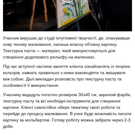
Учасник вирушає до студії інтуїтивної творчості, де, опанувавши
нову техніку малювання, напише власну об’ємну картину.
Текстурна паста — матеріал, який використовується для
створення додаткового рельєфу на малюнках.
Під час вступної частини заняття клієнта ознайомлять із теорією
кольорів, навчать правильно з ними взаємодіяти та змішувати
між собою. Далі викладач розповість про текстурну пасту та
особливості її використання.
Учаснику видадуть полотно розміром 30х40 см, акрилові фарби,
текстурну пасту та всі необхідні інструменти для створення
картини. Клієнт самостійно обере тематику своєї роботи та
перейде до процесу малювання. В учня буде можливість писати
картину за мольбертом. Готову роботу можна забрати через 2-3
доби.