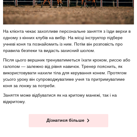
На клієнта чекає захопливе персональне заняття з їзди верхи в
одному з кінних клубів на вибір. На місці інструктор підбере
учневі коня та познайомить із ним. Потім він розповість про
правила безпеки та видасть захисний шолом.
Після цього вершник тренуватиметься їхати кроком, риссю або
галопом — залежно від рівня навичок. Тренер пояснить, як
використовувати нахили тіла для керування конем. Протягом
усього уроку він супроводжуватиме учня та притримуватиме
коня за лонжу за потреби.
Заняття може відбуватися як на критому манежі, так і на
відкритому.
Дізнатися більше