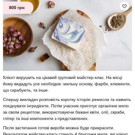
800 грн
Клієнт вирушить на цікавий груповий майстер-клас. На місці
йому видадуть усе необхідне: мильну основу, фарби, елементи,
що скрабують, та інше.
Спершу викладач розповість коротку історію ремесла та навчить
поєднувати інгредієнти. Потім учасник приготує органічне мило
за своїм рецептом, використовуючи бажані квіти, олії, скраби,
глітер та інші компоненти з представлених.
Після застигання готові вироби можна буде прикрасити.
Результатом майстер-класу стануть 4 брусочки мила, які клієнт