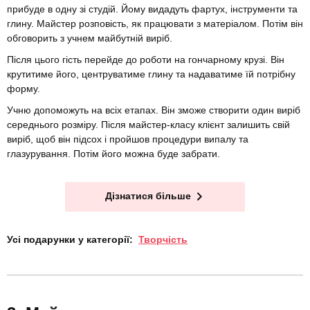
прибуде в одну зі студій. Йому видадуть фартух, інструменти та
глину. Майстер розповість, як працювати з матеріалом. Потім він
обговорить з учнем майбутній виріб.
Після цього гість перейде до роботи на гончарному крузі. Він
крутитиме його, центруватиме глину та надаватиме їй потрібну
форму.
Учню допоможуть на всіх етапах. Він зможе створити один виріб
середнього розміру. Після майстер-класу клієнт залишить свій
виріб, щоб він підсох і пройшов процедури випалу та
глазурування. Потім його можна буде забрати.
Дізнатися більше
Усі подарунки у категорії:
Творчість