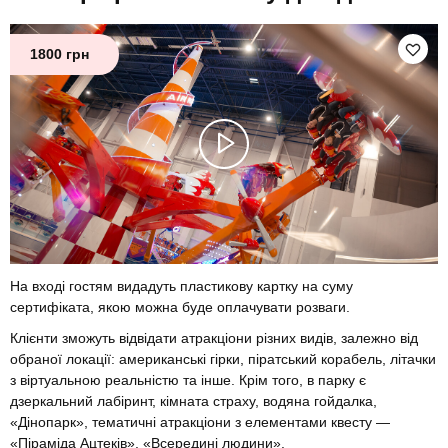
1800 грн
На вході гостям видадуть пластикову картку на суму
сертифіката, якою можна буде оплачувати розваги.
Клієнти зможуть відвідати атракціони різних видів, залежно від
обраної локації: американські гірки, піратський корабель, літачки
з віртуальною реальністю та інше. Крім того, в парку є
дзеркальний лабіринт, кімната страху, водяна гойдалка,
«Дінопарк», тематичні атракціони з елементами квесту —
«Піраміда Ацтеків», «Всередині людини».