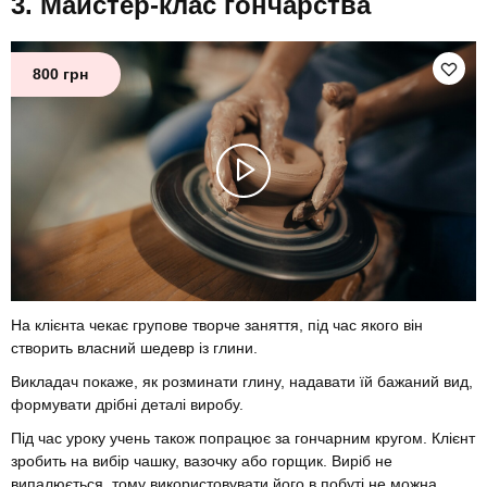
Майстер-клас гончарства
800 грн
На клієнта чекає групове творче заняття, під час якого він
створить власний шедевр із глини.
Викладач покаже, як розминати глину, надавати їй бажаний вид,
формувати дрібні деталі виробу.
Під час уроку учень також попрацює за гончарним кругом. Клієнт
зробить на вибір чашку, вазочку або горщик. Виріб не
випалюється, тому використовувати його в побуті не можна.