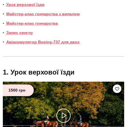
Урок верхової їзди
Майстер-клас гончарства з випалом
Майстер-клас гончарства
Запис синглу
Авіасимулятор Boeing-737 для двох
Урок верхової їзди
1500 грн