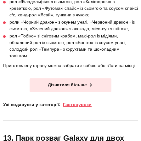
рол «Філадельфія» з сьомгою, рол «Каліфорнія» з
креветкою, рол «Футомакі спайс» із сьомгою та соусом спайсі
с/с, хенд-рол «Ясай», гункани з чукою;
роли «Чорний дракон» з окунем унагі, «Червоний дракон» із
сьомгою, «Зелений дракон» з авокадо, місо-суп з шіїтаке;
рол «Тобіко» зі сніговим крабом, макі-рол із мідіями,
обпалений рол із сьомгою, рол «Боніто» із соусом унагі,
солодкий рол «Темпура» з фруктами та шоколадним
топінгом.
Приготовлену страву можна забрати з собою або з'їсти на місці.
Дізнатися більше
Усі подарунки у категорії:
Гастроуроки
Парк розваг Galaxy для двох