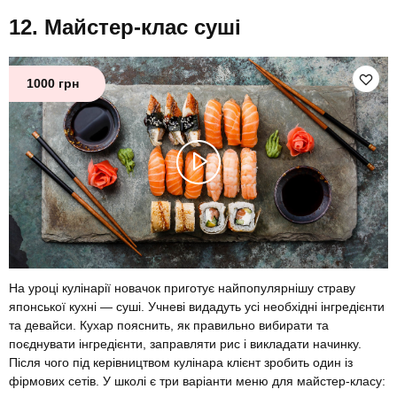
Майстер-клас суші
1000 грн
На уроці кулінарії новачок приготує найпопулярнішу страву
японської кухні — суші. Учневі видадуть усі необхідні інгредієнти
та девайси. Кухар пояснить, як правильно вибирати та
поєднувати інгредієнти, заправляти рис і викладати начинку.
Після чого під керівництвом кулінара клієнт зробить один із
фірмових сетів. У школі є три варіанти меню для майстер-класу: