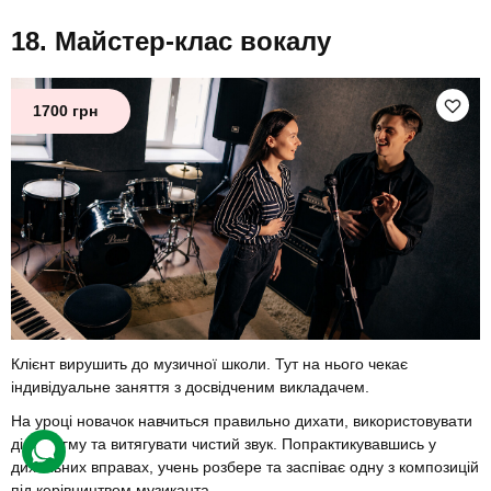
Майстер-клас вокалу
1700 грн
Клієнт вирушить до музичної школи. Тут на нього чекає
індивідуальне заняття з досвідченим викладачем.
На уроці новачок навчиться правильно дихати, використовувати
діафрагму та витягувати чистий звук. Попрактикувавшись у
дихальних вправах, учень розбере та заспіває одну з композицій
під керівництвом музиканта.