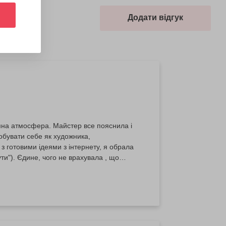
Додати відгук
мна атмосфера. Майстер все пояснила і
 з готовими ідеями з інтернету, я обрала
ла , що
и було на початку трішки страшнувато,
вжди лояльне ставлення до клієнтів. Не