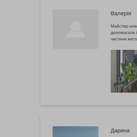
Валерія
Майстер-клас
допомагала і
частини міст
Дарина