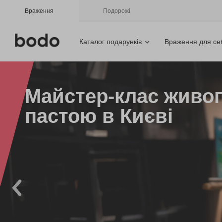
Враження
Подорожі
Каталог подарунків
Враження для се
Майстер-клас живо
пастою в Києві