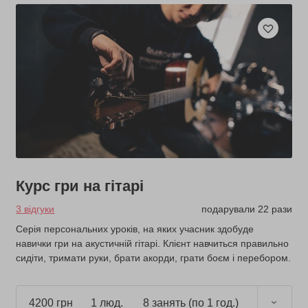
Курс гри на гітарі
3 відгуки
подарували 22 рази
Серія персональних уроків, на яких учасник здобуде
навички гри на акустичній гітарі. Клієнт навчиться правильно
сидіти, тримати руки, брати акорди, грати боєм і перебором.
4200 грн
1 люд.
8 занять (по 1 год.)