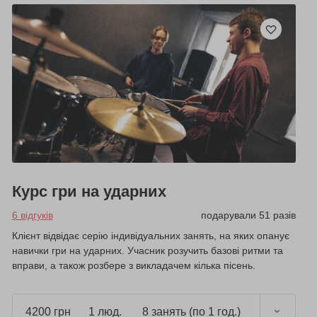
Курс гри на ударних
6 відгуків
подарували 51 разів
Клієнт відвідає серію індивідуальних занять, на яких опанує
навички гри на ударних. Учасник розучить базові ритми та
вправи, а також розбере з викладачем кілька пісень.
4200 грн
1 люд.
8 занять (по 1 год.)