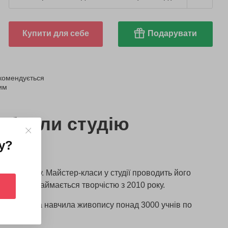
Купити для себе
Подарувати
комендується
ним
ибрали студію
Art
у
?
 з 2018 року. Майстер-класи у студії проводить його
ька, яка займається творчістю з 2010 року.
 картин та навчила живопису понад 3000 учнів по