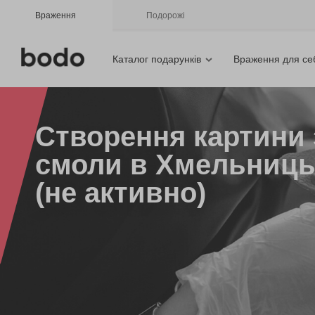
Враження
Подорожі
Каталог подарунків
Враження для се
Створення картини 
смоли в Хмельниц
(не активно)