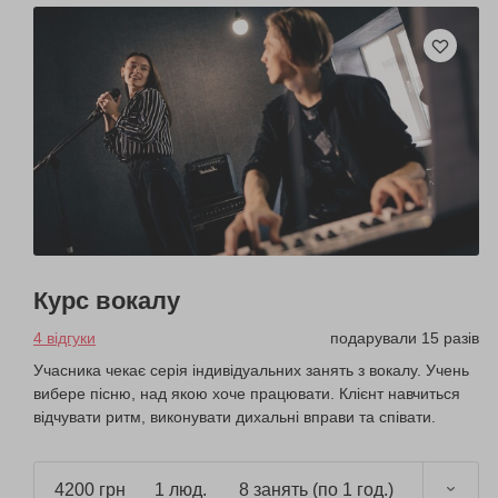
Курс вокалу
4 відгуки
подарували 15 разів
Учасника чекає серія індивідуальних занять з вокалу. Учень
вибере пісню, над якою хоче працювати. Клієнт навчиться
відчувати ритм, виконувати дихальні вправи та співати.
4200 грн
1 люд.
8 занять (по 1 год.)