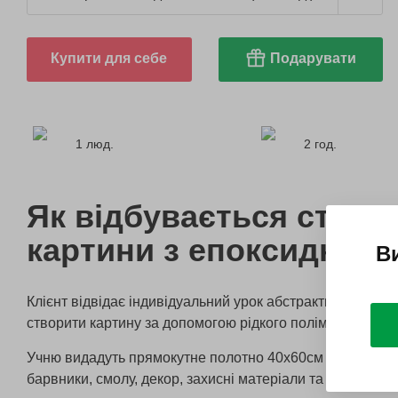
Купити для себе
Подарувати
1 люд.
2 год.
Як відбувається створ
картини з епоксидної 
В
Клієнт відвідає індивідуальний урок абстрактного живо
створити картину за допомогою рідкого полімеру.
Учню видадуть прямокутне полотно 40х60см або кругле
барвники, смолу, декор, захисні матеріали та необхідний