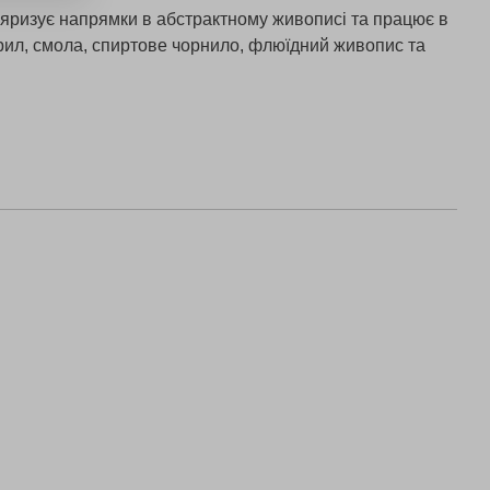
яризує напрямки в абстрактному живописі та працює в
акрил, смола, спиртове чорнило, флюїдний живопис та