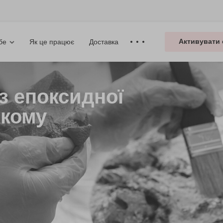
Активувати 
Як це працює
Доставка
бе
з епоксидної
ькому