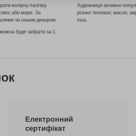
рати колірну палітру.
Художниця активно попул
смос або море. За
різних техніках: масло, 
шлями чи іншим декором.
інші.
ї можна буде забрати за 1-
нок
Електронний
сертифікат