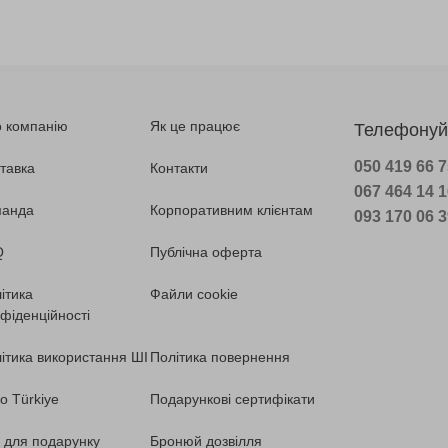
 компанію
Як це працює
Телефонуй
050 419 66 
тавка
Контакти
067 464 14 
манда
Корпоративним клієнтам
093 170 06 
Q
Публічна оферта
ітика
Файли cookie
фіденційності
ітика використання ШІ
Політика повернення
o Türkiye
Подарункові сертифікати
ї для подарунку
Бронюй дозвілля